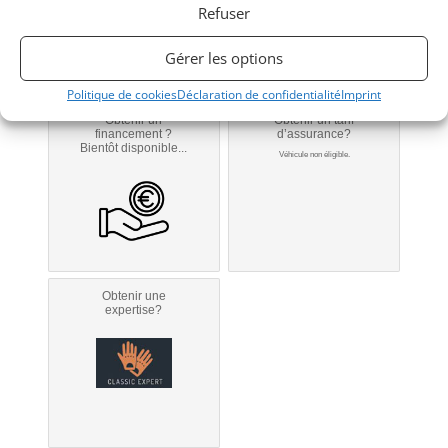
Refuser
Téléphone
Portable
Gérer les options
Signaler vendu
Politique de cookies
Déclaration de confidentialité
Imprint
Obtenir un
Obtenir un tarif
financement ?
d’assurance?
Bientôt disponible...
Véhicule non éligible.
Obtenir une
expertise?