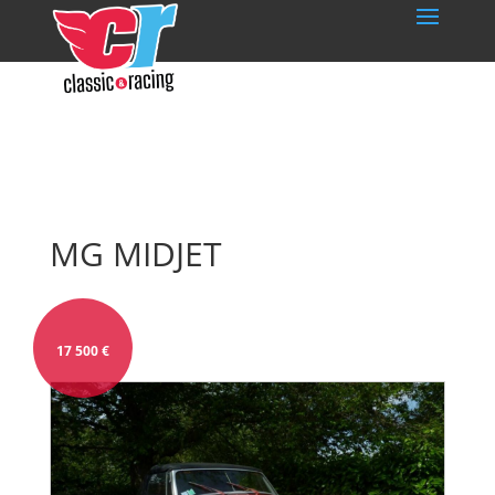
MG MIDJET
17 500
€