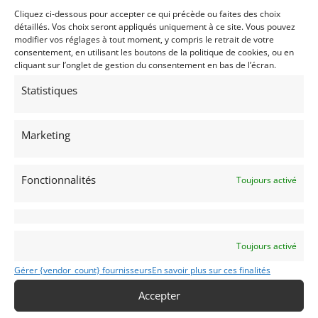
Voir les 6 annonces de
MP CARS
Cliquez ci-dessous pour accepter ce qui précède ou faites des choix
détaillés. Vos choix seront appliqués uniquement à ce site. Vous pouvez
Publié: 27 avril 2017 (il y a 9 ans)
modifier vos réglages à tout moment, y compris le retrait de votre
Voitures de collection
consentement, en utilisant les boutons de la politique de cookies, ou en
Anglaises
cliquant sur l’onglet de gestion du consentement en bas de l’écran.
Statistiques
Marketing
MIDJET
Fonctionnalités
Toujours activé
1973
(78) Yvelines
Voir sur la carte
Toujours activé
Gérer {vendor_count} fournisseurs
En savoir plus sur ces finalités
Modifier mon annonce
Accepter
Contacter le vendeur par mail