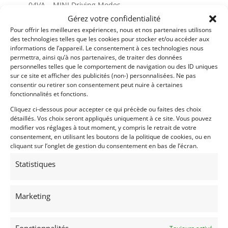
– 04VA – MINI Driving Modes
– 0507 – Système d’aide au stationnement arrière
Gérez votre confidentialité
(PDC)
Pour offrir les meilleures expériences, nous et nos partenaires utilisons
des technologies telles que les cookies pour stocker et/ou accéder aux
– 0521 – Détecteur de pluie
informations de l’appareil. Le consentement à ces technologies nous
– 0534 – Climatiseur automatique
permettra, ainsi qu’à nos partenaires, de traiter des données
– 0544 – Régulateur de vitesse à fonction freinage
personnelles telles que le comportement de navigation ou des ID uniques
– 0550 – Ordinateur de bord
sur ce site et afficher des publicités (non-) personnalisées. Ne pas
consentir ou retirer son consentement peut nuire à certaines
– 0563 – Kit éclairage
fonctionnalités et fonctions.
– 05A4 – Projecteurs LED à fonctionnalités étendues
Cliquez ci-dessous pour accepter ce qui précède ou faites des choix
– 05AA – Feu antibrouillard arriere
détaillés. Vos choix seront appliqués uniquement à ce site. Vous pouvez
– 05GE – Flexible Carsharing
modifier vos réglages à tout moment, y compris le retrait de votre
– 0654 – DAB+
consentement, en utilisant les boutons de la politique de cookies, ou en
– 06AK – Téléservices
cliquant sur l’onglet de gestion du consentement en bas de l’écran.
– 06NE – Bluetooth
Statistiques
– 06NT – MINI Connected XL
– 06FP – Radio Mini Visual Boost
– 0785 – Clignotants blancs
Marketing
– 07KM – Pack intérieur John Cooper Works
– 07KN – Pack extérieur John Cooper Works
– 07KQ – John Cooper Works trim