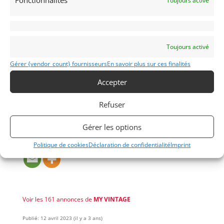
Fonctionnalités
Toujours activé
– 07RS – Pack confort
– 08S3 – Verrouillage automatique au démarrage
– 08TF – Protection piétons active
Toujours activé
– Livré avec contrôle technique et Car-Pass
– Plus de photos sur notre site www.myvintage.be
Gérer {vendor_count} fournisseurs
En savoir plus sur ces finalités
Accepter
Demandez une expertise de ce modèle
Refuser
Partager cette annonce
Gérer les options
Politique de cookies
Déclaration de confidentialité
Imprint
Voir les 161 annonces de
MY VINTAGE
Publié: 12 avril 2023 (il y a 3 ans)