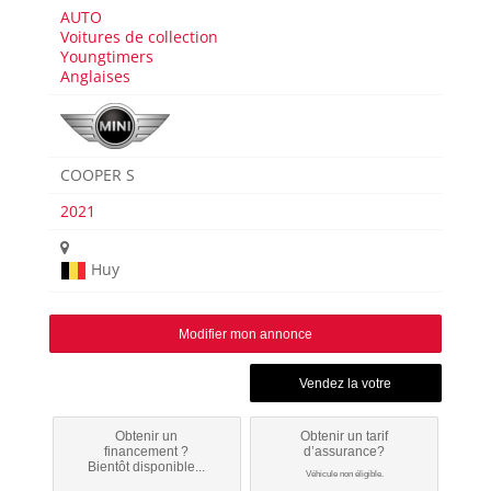
AUTO
Voitures de collection
Youngtimers
Anglaises
COOPER S
2021
Huy
Modifier mon annonce
Obtenir un
Obtenir un tarif
financement ?
d’assurance?
Bientôt disponible...
Véhicule non éligible.