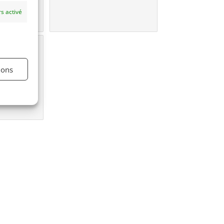
s activé
une
e?
ions