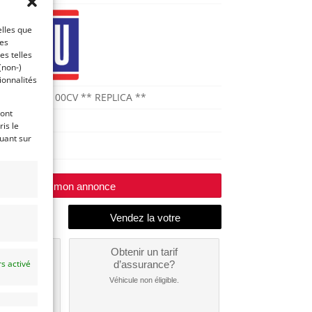
elles que
ces
es telles
(non-)
ionnalités
TT 1200/100CV ** REPLICA **
ront
1971
is le
quant sur
Huy
Modifier mon annonce
un
Obtenir un tarif
s activé
nt ?
d’assurance?
nible...
Véhicule non éligible.