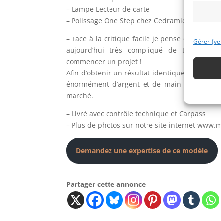
– Lampe Lecteur de carte
– Polissage One Step chez Cedramic Car
– Face à la critique facile je pense qu’il est 
Gérer {ve
aujourd’hui très compliqué de trouver de
commencer un projet !
Afin d’obtenir un résultat identique à celui qu
énormément d’argent et de main d’oeuvre inv
marché.
– Livré avec contrôle technique et Carpass
– Plus de photos sur notre site internet www.
Demandez une expertise de ce modèle
Partager cette annonce