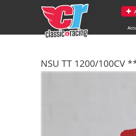
A
Accu
NSU TT 1200/100CV *