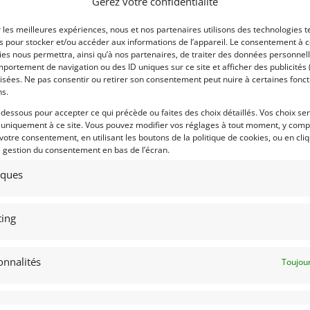
Gérez votre confidentialité
Marque :
r les meilleures expériences, nous et nos partenaires utilisons des technologies t
0 chez Wilmi motorsport
es pour stocker et/ou accéder aux informations de l’appareil. Le consentement à 
es nous permettra, ainsi qu’à nos partenaires, de traiter des données personnell
ch (encore en rodage)
portement de navigation ou des ID uniques sur ce site et afficher des publicités 
isées. Ne pas consentir ou retirer son consentement peut nuire à certaines fonct
ns.
Modèle :
-dessous pour accepter ce qui précède ou faites des choix détaillés. Vos choix se
Année :
 uniquement à ce site. Vous pouvez modifier vos réglages à tout moment, y compr
 votre consentement, en utilisant les boutons de la politique de cookies, ou en cli
Lieu :
e gestion du consentement en bas de l’écran.
 l’avant
tiques
ing
Obtenir 
s de roues
onnalités
Toujour
financeme
Bientôt dispo