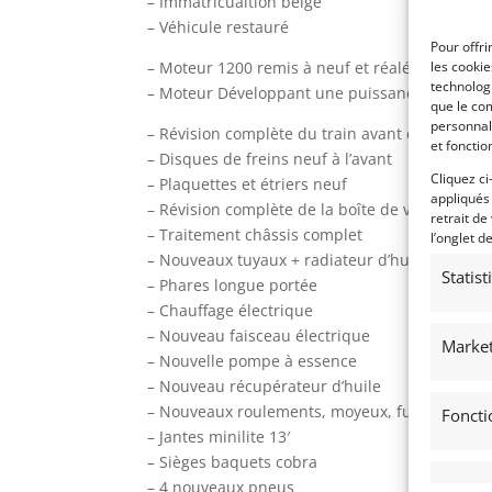
– Immatricualtion belge
– Véhicule restauré
Pour offri
– Moteur 1200 remis à neuf et réalésé en 130
les cooki
technologi
– Moteur Développant une puissance de +-100
que le com
personnal
– Révision complète du train avant et arrière
et fonctio
– Disques de freins neuf à l’avant
Cliquez ci
– Plaquettes et étriers neuf
appliqués
– Révision complète de la boîte de vitesse
retrait de
– Traitement châssis complet
l’onglet d
– Nouveaux tuyaux + radiateur d’huile moteur à
Statis
– Phares longue portée
– Chauffage électrique
– Nouveau faisceau électrique
Market
– Nouvelle pompe à essence
– Nouveau récupérateur d’huile
– Nouveaux roulements, moyeux, fusée, écrou
Foncti
– Jantes minilite 13′
– Sièges baquets cobra
– 4 nouveaux pneus