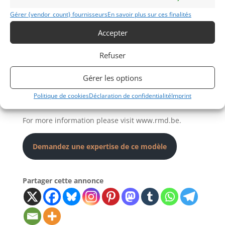
system will need updating by the car’s new, lucky
owner. The car comes with a new FIA HTP valid until
Gérer {vendor_count} fournisseurs
En savoir plus sur ces finalités
2036, unsilenced exhaust, lap timer, 2nd seat and a
Accepter
spare set of wheels.
Refuser
This stunning Duel Motorsport 904 is ready to be
enjoyed by its new, 2nd owner and is eligible for all
Gérer les options
historic races such as the Gentlemen Trophy, Le
Mans Classic, Goodwood Revival and Members
Politique de cookies
Déclaration de confidentialité
Imprint
meeting, etc.. …
For more information please visit www.rmd.be.
Demandez une expertise de ce modèle
Partager cette annonce