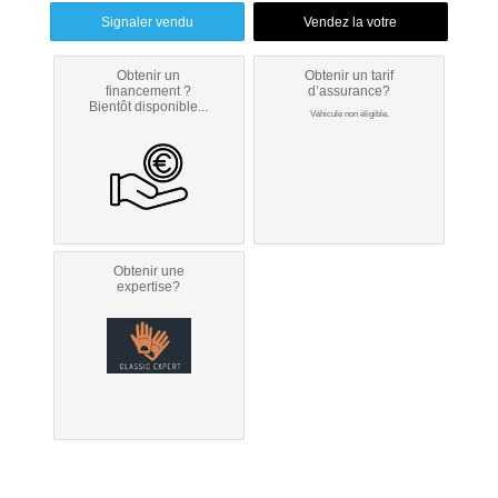
Signaler vendu
Obtenir un
Obtenir un tarif
financement ?
d’assurance?
Bientôt disponible...
Véhicule non éligible.
Obtenir une
expertise?