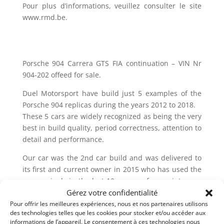
Pour plus d’informations, veuillez consulter le site
www.rmd.be.
Porsche 904 Carrera GTS FIA continuation – VIN Nr
904-202 offeed for sale.
Duel Motorsport have build just 5 examples of the
Porsche 904 replicas during the years 2012 to 2018.
These 5 cars are widely recognized as being the very
best in build quality, period correctness, attention to
detail and performance.
Our car was the 2nd car build and was delivered to
its first and current owner in 2015 who has used the
car sparingly in the last 10 years: a few sprint races
at Zandvoort with the odometer showing just 2 775
Gérez votre confidentialité
km, corresponding to about 20 hours running.
Pour offrir les meilleures expériences, nous et nos partenaires utilisons
des technologies telles que les cookies pour stocker et/ou accéder aux
Never crashed or even slightly damaged, this 904
informations de l’appareil. Le consentement à ces technologies nous