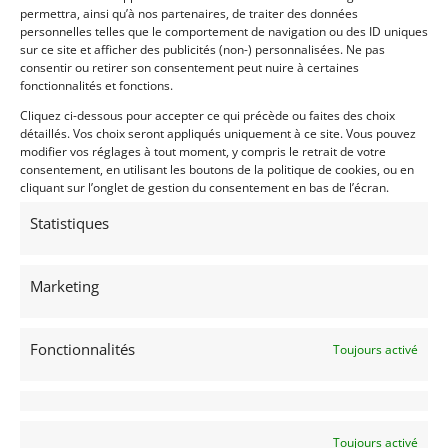
permettra, ainsi qu’à nos partenaires, de traiter des données
presents in as-new condition. The bodywork is an
personnelles telles que le comportement de navigation ou des ID uniques
exacting copy using moulds of a genuine 904. It
sur ce site et afficher des publicités (non-) personnalisées. Ne pas
features a heated windscreen, 110 liter fuel tank, fire
consentir ou retirer son consentement peut nuire à certaines
fonctionnalités et fonctions.
system and lap timer.
Cliquez ci-dessous pour accepter ce qui précède ou faites des choix
Every nut and bolt is correct as are the various small
détaillés. Vos choix seront appliqués uniquement à ce site. Vous pouvez
details such as, bonnet clamps, fuel filler, wipers,
modifier vos réglages à tout moment, y compris le retrait de votre
consentement, en utilisant les boutons de la politique de cookies, ou en
Talbot side mirrors and its 904 Carrrera GTS script
cliquant sur l’onglet de gestion du consentement en bas de l’écran.
on the tail.
Statistiques
The 2.0 liter flat 6 cylinder engine has a 901 casing
and is full 906 Carrera-spec with dual ignition on
original IDA46 triple Weber Carburettors, delivering
Marketing
around 230 bhp.
Its performance is evidenced by its sister car
Fonctionnalités
Toujours activé
achieving a 4min55 laptime at the 2022 Le Mans
Classic. Prior to the sale of the car, it will be serviced
by Duel Motorsport including dyno-run and renewal
of all fluids while the seat belts, fuel cell and fire
Toujours activé