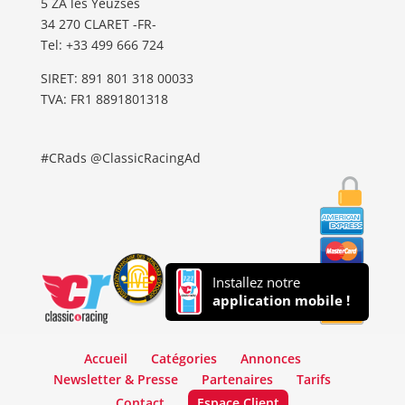
5 ZA les Yeuzses
34 270 CLARET -FR-
Tel: ‭+33 499 666 724‬
SIRET: 891 801 318 00033
TVA: FR1 8891801318
#CRads @ClassicRacingAd
Installez notre
application mobile !
Accueil
Catégories
Annonces
Newsletter & Presse
Partenaires
Tarifs
Contact
Espace Client