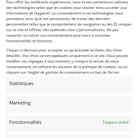
Partager cette annonce
Pour offrir les meilleures expériences, nous et nos partenaires utilisons
des technologies telles que les cookies pour stocker et/ou accéder aux
informations de l’appareil. Le consentement à ces technologies nous
permettra, ainsi qu’à nos partenaires, de traiter des données
personnelles telles que le comportement de navigation ou des ID uniques
sur ce site et afficher des publicités (non-) personnalisées. Ne pas
consentir ou retirer son consentement peut nuire à certaines
fonctionnalités et fonctions.
Cliquez ci-dessous pour accepter ce qui précède ou faites des choix
détaillés. Vos choix seront appliqués uniquement à ce site. Vous pouvez
Voir les 269 annonces de
Franco LEMBO
modifier vos réglages à tout moment, y compris le retrait de votre
consentement, en utilisant les boutons de la politique de cookies, ou en
Publié: 26 octobre 2023 (il y a 3 ans)
cliquant sur l’onglet de gestion du consentement en bas de l’écran.
AUTO
Statistiques
GT Rallye VHRS
Grand Tourisme [GT]
Voitures de collection
Allemandes
Marketing
Fonctionnalités
Toujours activé