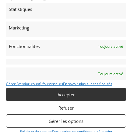
Passeport technique
international
Statistiques
(PTH)
Marketing
Voir les 161 annonces de
MY VINTAGE
Publié: 22 octobre 2023 (il y a 3 ans)
Fonctionnalités
Toujours activé
AUTO
GT Rallye FIA
Grand Tourisme [GT]
Toujours activé
Gérer {vendor_count} fournisseurs
En savoir plus sur ces finalités
Accepter
Refuser
911
1981
Gérer les options
Politique de cookies
Déclaration de confidentialité
Imprint