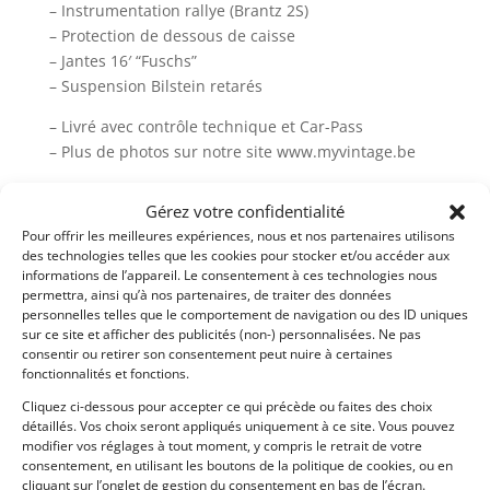
– Instrumentation rallye (Brantz 2S)
– Protection de dessous de caisse
– Jantes 16′ “Fuschs”
– Suspension Bilstein retarés
– Livré avec contrôle technique et Car-Pass
– Plus de photos sur notre site www.myvintage.be
Gérez votre confidentialité
Partager cette annonce
Pour offrir les meilleures expériences, nous et nos partenaires utilisons
des technologies telles que les cookies pour stocker et/ou accéder aux
informations de l’appareil. Le consentement à ces technologies nous
permettra, ainsi qu’à nos partenaires, de traiter des données
personnelles telles que le comportement de navigation ou des ID uniques
sur ce site et afficher des publicités (non-) personnalisées. Ne pas
Passeports techniques
consentir ou retirer son consentement peut nuire à certaines
fonctionnalités et fonctions.
Passeport
ASN
Numéro
Extrait
Cliquez ci-dessous pour accepter ce qui précède ou faites des choix
détaillés. Vos choix seront appliqués uniquement à ce site. Vous pouvez
Passeport Technique
modifier vos réglages à tout moment, y compris le retrait de votre
(3 volets)
consentement, en utilisant les boutons de la politique de cookies, ou en
cliquant sur l’onglet de gestion du consentement en bas de l’écran.