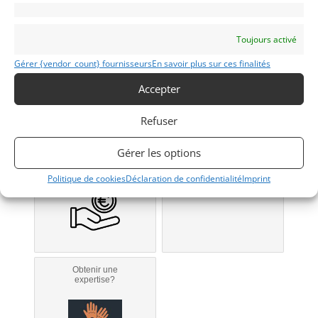
Reims
Toujours activé
Gérer {vendor_count} fournisseurs
En savoir plus sur ces finalités
Modifier mon annonce
Accepter
Refuser
Obtenir un
Obtenir un tarif
Gérer les options
financement ?
d’assurance?
Bientôt disponible...
Véhicule non éligible.
Politique de cookies
Déclaration de confidentialité
Imprint
Obtenir une
expertise?