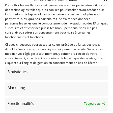
Pour offrir les meilleures expériences, nous et nos partenaires utilisons
des technologies telles que les cookies pour stocker et/ou accéder aux
informations de l’appareil. Le consentement à ces technologies nous
permettra, ainsi qu’à nos partenaires, de traiter des données
personnelles telles que le comportement de navigation ou des ID uniques
sur ce site et afficher des publicités (non-) personnalisées. Ne pas
consentir ou retirer son consentement peut nuire à certaines
Voir les 269 annonces de
Franco LEMBO
fonctionnalités et fonctions.
Cliquez ci-dessous pour accepter ce qui précède ou faites des choix
Publié: 13 juillet 2021 (il y a 5 ans)
détaillés. Vos choix seront appliqués uniquement à ce site. Vous pouvez
AUTO
modifier vos réglages à tout moment, y compris le retrait de votre
Voitures de collection
consentement, en utilisant les boutons de la politique de cookies, ou en
Allemandes
cliquant sur l’onglet de gestion du consentement en bas de l’écran.
Statistiques
Marketing
Fonctionnalités
Toujours activé
911
1970