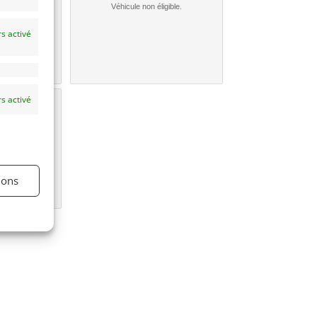
nible...
Véhicule non éligible.
s activé
s activé
une
e?
ions
igible.