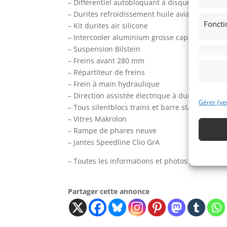
– Différentiel autobloquant à disques révisé
– Durites refroidissement huile aviation
Foncti
– Kit durites air silicone
– Intercooler aluminium grosse capacité
– Suspension Bilstein
– Freins avant 280 mm
– Répartiteur de freins
– Frein à main hydraulique
– Direction assistée électrique à dureté régla
Gérer {ve
– Tous silentblocs trains et barre stab. Polyflex
– Vitres Makrolon
– Rampe de phares neuve
– Jantes Speedline Clio GrA
– Toutes les informations et photos sur notre
Partager cette annonce