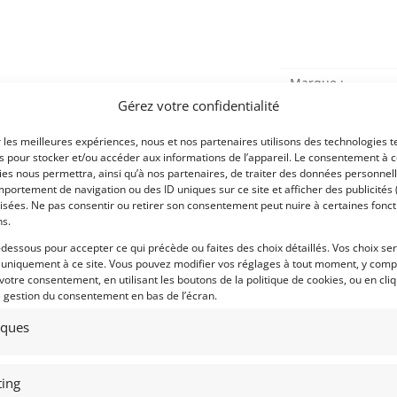
Marque :
Gérez votre confidentialité
r les meilleures expériences, nous et nos partenaires utilisons des technologies t
es pour stocker et/ou accéder aux informations de l’appareil. Le consentement à 
Modèle :
es nous permettra, ainsi qu’à nos partenaires, de traiter des données personnell
portement de navigation ou des ID uniques sur ce site et afficher des publicités 
Année :
isées. Ne pas consentir ou retirer son consentement peut nuire à certaines fonct
ns.
Lieu :
-dessous pour accepter ce qui précède ou faites des choix détaillés. Vos choix se
 uniquement à ce site. Vous pouvez modifier vos réglages à tout moment, y compr
 votre consentement, en utilisant les boutons de la politique de cookies, ou en cli
e gestion du consentement en bas de l’écran.
tiques
uveaux synchros.
Obtenir 
ing
financeme