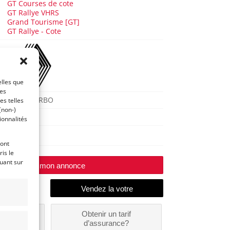
GT Courses de cote
GT Rallye VHRS
Grand Tourisme [GT]
GT Rallye - Cote
elles que
ces
R5 GT TURBO
es telles
(non-)
1989
ionnalités
Huy
ront
is le
quant sur
Modifier mon annonce
un
Obtenir un tarif
nt ?
d’assurance?