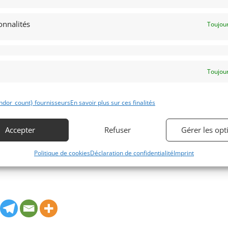
Bientôt dispo
onnalités
Toujour
Toujour
Obtenir 
expertis
ble par potentiomètre
ndor_count} fournisseurs
En savoir plus sur ces finalités
Accepter
Refuser
Gérer les opt
Véhicule non él
Politique de cookies
Déclaration de confidentialité
Imprint
 site www.myvintage.be