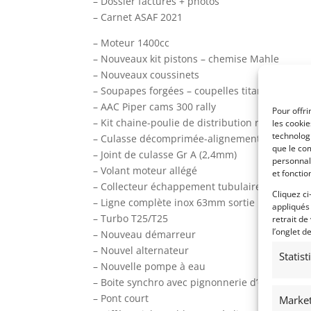
– Dossier factures + photos
– Carnet ASAF 2021
– Moteur 1400cc
– Nouveaux kit pistons – chemise Mahle
– Nouveaux coussinets
– Soupapes forgées – coupelles titane
– AAC Piper cams 300 rally
Pour offri
– Kit chaine-poulie de distribution réglable
les cooki
technologi
– Culasse décomprimée-alignements conduits
que le com
– Joint de culasse Gr A (2,4mm)
personnal
– Volant moteur allégé
et fonctio
– Collecteur échappement tubulaire inox
Cliquez ci
– Ligne complète inox 63mm sortie latérale
appliqués
– Turbo T25/T25
retrait de
l’onglet d
– Nouveau démarreur
– Nouvel alternateur
Statis
– Nouvelle pompe à eau
– Boite synchro avec pignonnerie d’origine-No
– Pont court
Market