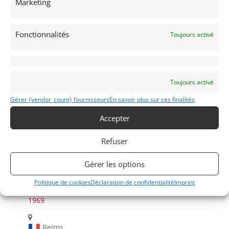
Marketing
Fonctionnalités
Toujours activé
Voir les 269 annonces de
Franco LEMBO
Toujours activé
Publié: 27 novembre 2022 (il y a 4 ans)
AUTO
Gérer {vendor_count} fournisseurs
En savoir plus sur ces finalités
Voitures de collection
Françaises
Accepter
Refuser
Gérer les options
Politique de cookies
Déclaration de confidentialité
Imprint
R8
1969
Reims