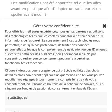
Des modifications ont été apportées tel que les ailes
avant en plastique afin d’adapter un radiateur et un
spoiler avant modifié.
Cet exemplaire est muni de jante GT, et d’un
Gérez votre confidentialité
réservoir supplémentaire de 30 Litres.
Pour offrir les meilleures expériences, nous et nos partenaires utilisons
des technologies telles que les cookies pour stocker et/ou accéder aux
Seulement produite à 11 607 exemplaires !
informations de l’appareil. Le consentement à ces technologies nous
permettra, ainsi qu’à nos partenaires, de traiter des données
L’auto sera livrée d’un dossier factures, du certificat
personnelles telles que le comportement de navigation ou des ID uniques
d’authenticité par Renault Classic d’une expertise,
sur ce site et afficher des publicités (non-) personnalisées. Ne pas
consentir ou retirer son consentement peut nuire à certaines
contrôle technique vierge.
fonctionnalités et fonctions.
Prix sur demande.
Cliquez ci-dessous pour accepter ce qui précède ou faites des choix
détaillés. Vos choix seront appliqués uniquement à ce site. Vous pouvez
Demandez une expertise de ce modèle
modifier vos réglages à tout moment, y compris le retrait de votre
consentement, en utilisant les boutons de la politique de cookies, ou en
cliquant sur l’onglet de gestion du consentement en bas de l’écran.
Partager cette annonce
Statistiques