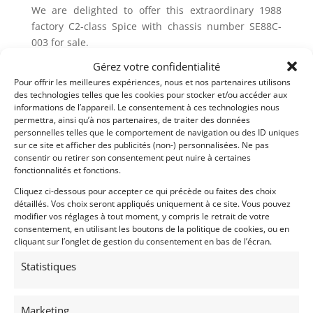
We are delighted to offer this extraordinary 1988
factory C2-class Spice with chassis number SE88C-
003 for sale.
Gérez votre confidentialité
Spice Engineering, based at Silverstone Circuit in
Pour offrir les meilleures expériences, nous et nos partenaires utilisons
Towcester, was founded in 1985 by racing driver
des technologies telles que les cookies pour stocker et/ou accéder aux
Gordon Spice and historic racer Ray Bellm. Together
informations de l’appareil. Le consentement à ces technologies nous
with their specially developed Ford Cosworth
permettra, ainsi qu’à nos partenaires, de traiter des données
powered Spice-Tiga running in the C2 class, they
personnelles telles que le comportement de navigation ou des ID uniques
sur ce site et afficher des publicités (non-) personnalisées. Ne pas
won the C2 World Drivers and Teams titles. Spice
consentir ou retirer son consentement peut nuire à certaines
and Bellm added another drivers title in 86, this time
fonctionnalités et fonctions.
with the new Spice constructed SE86C although
Cliquez ci-dessous pour accepter ce qui précède ou faites des choix
Spice Engineering lost out to Ecurie Ecosse in the
détaillés. Vos choix seront appliqués uniquement à ce site. Vous pouvez
Teams championship. 1987 saw Gordon win his third
modifier vos réglages à tout moment, y compris le retrait de votre
straight drivers title and Spice Engineering their
consentement, en utilisant les boutons de la politique de cookies, ou en
cliquant sur l’onglet de gestion du consentement en bas de l’écran.
second Teams title.
Statistiques
For 1988, the new SE88C was introduced, a more
refined and developed version of the previous years
successful car. In a season comprising of eleven
Marketing