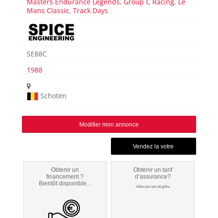
Masters Endurance Legends
,
Group C Racing
,
Le
Mans Classic
,
Track Days
SE88C
1988
Schoten
Modifier mon annonce
Obtenir un
Obtenir un tarif
financement ?
d’assurance?
Bientôt disponible...
Véhicule non éligible.