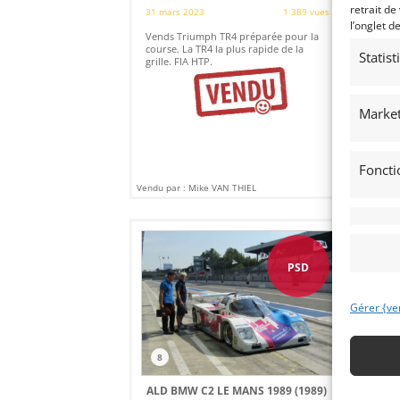
retrait de
31 mars 2023
1 389 vues
20 
l’onglet d
Vends Triumph TR4 préparée pour la
IN
course. La TR4 la plus rapide de la
CL
Statis
grille. FIA HTP.
Market
Foncti
Vendu par : Mike VAN THIEL
Vendu
PSD
Gérer {ve
8
2
ALD BMW C2 LE MANS 1989 (1989)
LO