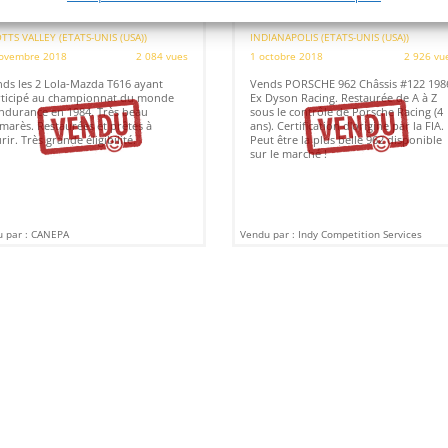
984)
[VENDU]
DYSON RACING (1986)
[VENDU]
TTS VALLEY (ETATS-UNIS (USA))
INDIANAPOLIS (ETATS-UNIS (USA))
ovembre 2018
2 084 vues
1 octobre 2018
2 926 vu
ds les 2 Lola-Mazda T616 ayant
Vends PORSCHE 962 Châssis #122 198
ticipé au championnat du monde
Ex Dyson Racing. Restaurée de A à Z
ndurance en 1984. Très beau
sous le contrôle de Porsche Racing (4
marès. Restaurées et prêtes à
ans). Certification d'origine par la FIA.
rir. Très grande éligibilité.
Peut être la plus belle 962 disponible
sur le marché !
 par : CANEPA
Vendu par : Indy Competition Services