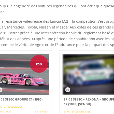
oup C a engendré des voitures légendaires qui ont écrit quelques
ce.
la résistance valeureuse des Lancia LC2 – la compétition s’est pro
ar, Mercedes, Toyota, Nissan et Mazda. Aux côtés de ces grands c
’illustrer grâce à une interprétation habile du règlement basé ess
ut des années 90 après une période de cohabitation avec les Spor
e comme le véritable Age d’or de l’Endurance pour la plupart des spé
PSD
9
29
ICE SE90C GROUPE C1 (1990)
SPICE SE88C « REXONA » GROUP
C2 (1988)
[VENDU]
OTEN (BELGIQUE)
juin 2026
1 519 vues
SCHOTEN (BELGIQUE)