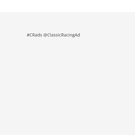
#CRads @ClassicRacingAd