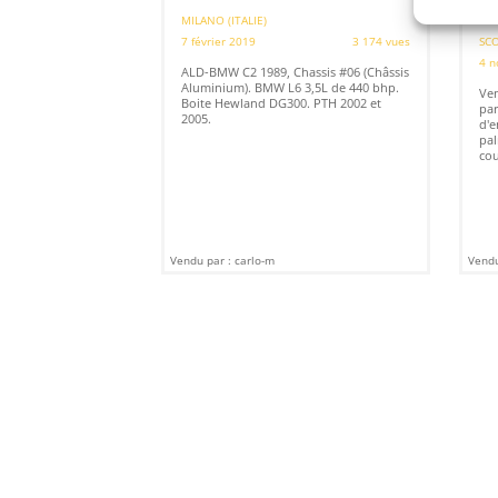
(1
MILANO (ITALIE)
7 février 2019
3 174 vues
SCO
4 n
ALD-BMW C2 1989, Chassis #06 (Châssis
Aluminium). BMW L6 3,5L de 440 bhp.
Ven
Boite Hewland DG300. PTH 2002 et
par
2005.
d'e
pal
cou
Vendu par : carlo-m
Vendu