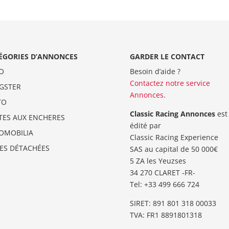
ÉGORIES D’ANNONCES
GARDER LE CONTACT
O
Besoin d’aide ?
Contactez notre service
GSTER
Annonces
.
TO
Classic Racing Annonces
est
TES AUX ENCHERES
édité par
OMOBILIA
Classic Racing Experience
CES DÉTACHÉES
SAS au capital de 50 000€
5 ZA les Yeuzses
34 270 CLARET -FR-
Tel: ‭+33 499 666 724‬
SIRET: 891 801 318 00033
TVA: FR1 8891801318