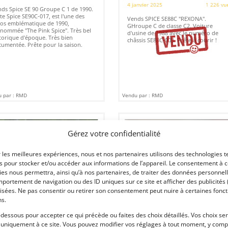
4 janvier 2025
1 226 vu
ds Spice SE 90 Groupe C 1 de 1990.
te Spice SE90C-017, est l'une des
Vends SPICE SE88C "REXONA".
os emblématique de 1990,
GHroupe C de classe C2. Voiture
nommée "The Pink Spice". Très bel
d'usine de 1988 avec le numéro de
torique d'époque. Très bien
châssis SE88C-003. Prête à courir !
umentée. Prête pour la saison.
 par : RMD
Vendu par : RMD
Gérez votre confidentialité
415 000
€
r les meilleures expériences, nous et nos partenaires utilisons des technologies t
es pour stocker et/ou accéder aux informations de l’appareil. Le consentement à 
es nous permettra, ainsi qu’à nos partenaires, de traiter des données personnell
portement de navigation ou des ID uniques sur ce site et afficher des publicités 
isées. Ne pas consentir ou retirer son consentement peut nuire à certaines fonct
1
15
ns.
ICE SE89C-002 GROUPE C (1989)
SPICE C1 « FEDCO » (1990)
-dessous pour accepter ce qui précède ou faites des choix détaillés. Vos choix se
[VENDU]
 uniquement à ce site. Vous pouvez modifier vos réglages à tout moment, y compr
EVE (SUISSE)