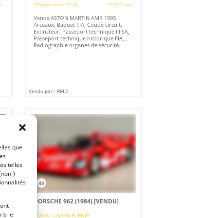
es
23 novembre 2025
3 712 vues
Vends ASTON MARTIN AMR 1993
Arceaux, Baquet FIA, Coupe circuit,
Extincteur, Passeport technique FFSA,
Passeport technique historique FIA, ,
Radiographie organes de sécurité.
Vendu par : RMD
elles que
ces
es telles
(non-)
ionnalités
44
PORSCHE 962 (1984)
[VENDU]
ront
is le
(USA - CA) CALIFORNIA