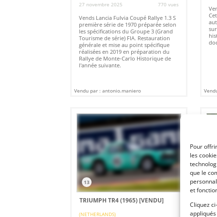
27 novembre 2025
770 vues
Ven
Cet
Vends Lancia Fulvia Coupé Rallye 1.3 S
aut
première série de 1970 préparée selon
sur
les spécifications du Groupe 3 (Grand
his
Tourisme de série) FIA. Restauration
doc
générale et mise au point spécifique
réalisées en 2019 en préparation du
Rallye de Monte-Carlo Historique de
l'année suivante.
Vendu par : antonio.maniero
Vendu
Pour offri
les cooki
technologi
que le com
personnal
13
1
et fonctio
TRIUMPH TR4 (1965)
[VENDU]
SP
Cliquez ci
appliqués
(NETHERLANDS)
GEN