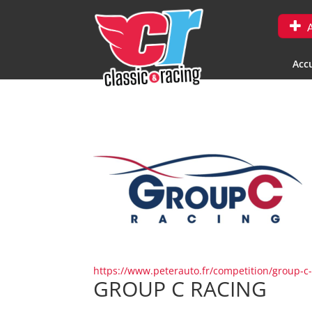
A
Accu
https://www.peterauto.fr/competition/group-c-
GROUP C RACING