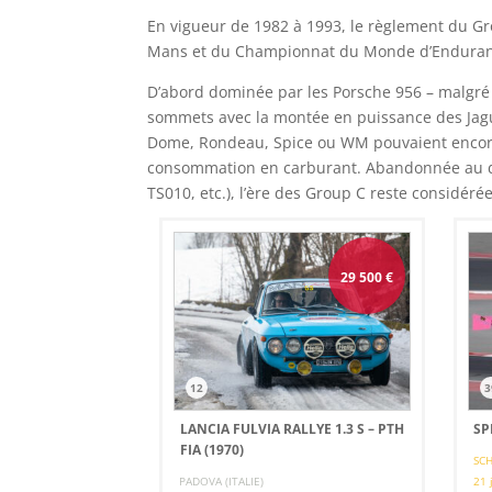
En vigueur de 1982 à 1993, le règlement du Gr
Mans et du Championnat du Monde d’Enduran
D’abord dominée par les Porsche 956 – malgré 
sommets avec la montée en puissance des Jagu
Dome, Rondeau, Spice ou WM pouvaient encore s
consommation en carburant. Abandonnée au déb
TS010, etc.), l’ère des Group C reste considéré
29 500
€
12
3
LANCIA FULVIA RALLYE 1.3 S – PTH
SP
FIA (1970)
SCH
PADOVA (ITALIE)
21 