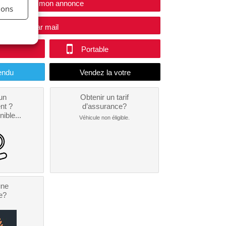
Modifier mon annonce
ions
e vendeur par mail
Portable
endu
un
Obtenir un tarif
nt ?
d’assurance?
nible...
Véhicule non éligible.
une
e?