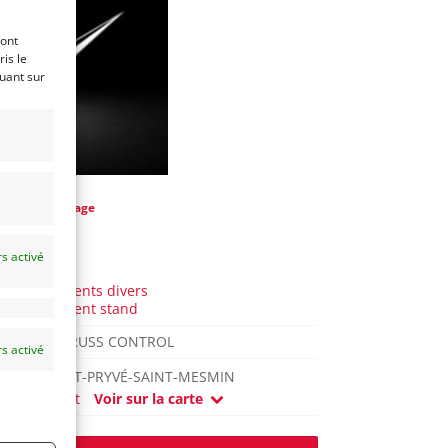
ront
is le
quant sur
e
Vintage-Garage
l y a 7 ans)
s activé
AUTO
Equipements divers
Equipement stand
MILOS TRUSS CONTROL
s activé
SAINT-PRYVÉ-SAINT-MESMIN
(45) Loiret
Voir sur la carte