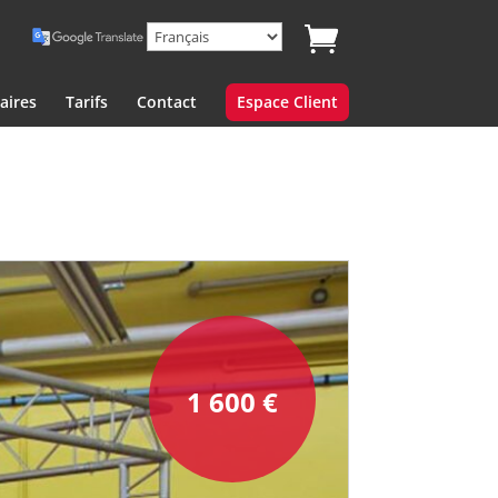
aires
Tarifs
Contact
Espace Client
1 600
€