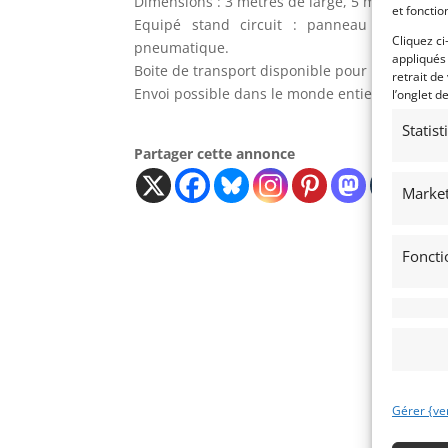
Dimensions : 3 mètres de large, 5 mètres de lo
et fonctio
Equipé stand circuit : panneau lumineux 
Cliquez ci
pneumatique.
appliqués
Boite de transport disponible pour le panneau
retrait de
Envoi possible dans le monde entier sur dem
l’onglet d
Statis
Partager cette annonce
Market
Foncti
Gérer {ve