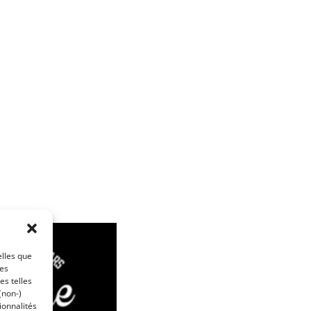
elles que
ces
es telles
(non-)
ionnalités