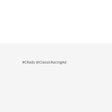
#CRads @ClassicRacingAd