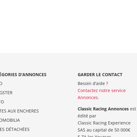
ÉGORIES D’ANNONCES
GARDER LE CONTACT
O
Besoin d’aide ?
Contactez notre service
GSTER
Annonces
.
TO
Classic Racing Annonces
est
TES AUX ENCHERES
édité par
OMOBILIA
Classic Racing Experience
CES DÉTACHÉES
SAS au capital de 50 000€
5 ZA les Yeuzses