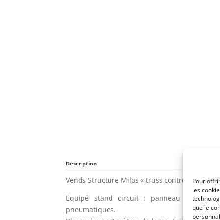
Description
Vends Structure Milos « truss control « .
Pour offri
les cooki
Equipé stand circuit : panneau lumineux 
technologi
que le com
pneumatiques.
personnal