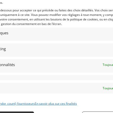
ng et 3 mètres de haut.
ns.
avec prises de courant et raccords
-dessous pour accepter ce qui précède ou faites des choix détaillés. Vos choix se
 uniquement à ce site. Vous pouvez modifier vos réglages à tout moment, y compr
 .
 votre consentement, en utilisant les boutons de la politique de cookies, ou en cli
ande
e gestion du consentement en bas de l’écran.
tiques
ing
Voir les 29 annonces d
Publié: 17 novembre 2019 (i
onnalités
Toujour
Catégorie :
Modèle :
Toujour
Lieu :
ndor_count} fournisseurs
En savoir plus sur ces finalités