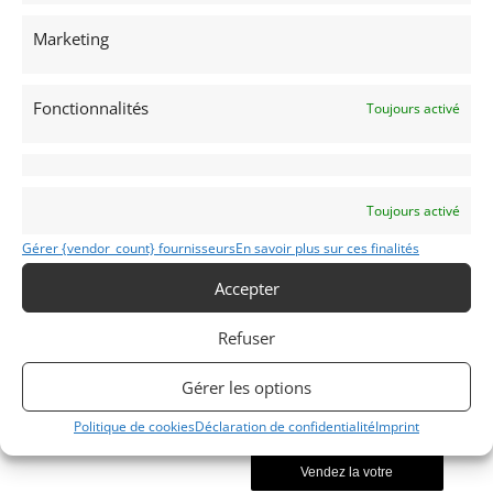
Voir les 269 annonces de
Franco LEMBO
Marketing
Publié: 20 juillet 2021 (il y a 5 ans)
AUTO
Voitures de collection
Fonctionnalités
Toujours activé
Allemandes
Toujours activé
Gérer {vendor_count} fournisseurs
En savoir plus sur ces finalités
COCCINELLE
Accepter
1972
Refuser
Reims
Gérer les options
Modifier mon annonce
Politique de cookies
Déclaration de confidentialité
Imprint