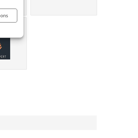
ions
une
e?