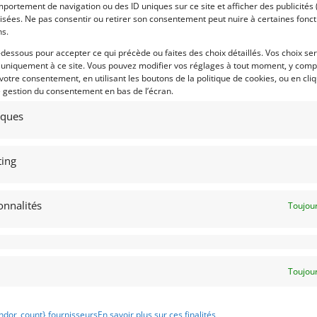
portement de navigation ou des ID uniques sur ce site et afficher des publicités 
isées. Ne pas consentir ou retirer son consentement peut nuire à certaines fonct
ns.
Marque :
-dessous pour accepter ce qui précède ou faites des choix détaillés. Vos choix se
 uniquement à ce site. Vous pouvez modifier vos réglages à tout moment, y compr
 votre consentement, en utilisant les boutons de la politique de cookies, ou en cli
e gestion du consentement en bas de l’écran.
Modèle :
tiques
Lieu :
ing
onnalités
Toujour
e.be
Obtenir 
financeme
Toujour
Bientôt dispo
ndor_count} fournisseurs
En savoir plus sur ces finalités