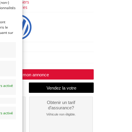
Youngtimers
(non-)
Allemandes
ionnalités
ront
is le
quant sur
GOLF
Huy
Modifier mon annonce
s activé
un
Obtenir un tarif
nt ?
d’assurance?
s activé
nible...
Véhicule non éligible.