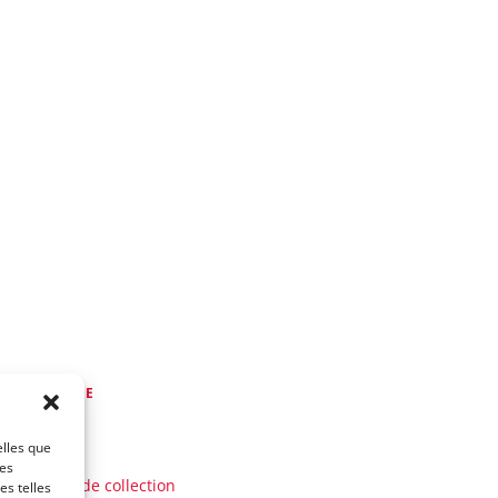
de
MY VINTAGE
 a 3 ans)
elles que
AUTO
ces
Voitures de collection
es telles