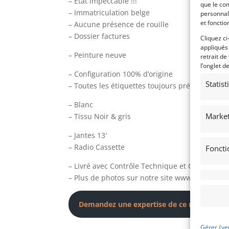
– État impeccable !!!
que le com
– Immatriculation belge
personnal
et fonctio
– Aucune présence de rouille
– Dossier factures
Cliquez ci
appliqués
– Peinture neuve
retrait de
l’onglet d
– Configuration 100% d’origine
Statis
– Toutes les étiquettes toujours présentes
– Blanc
Market
– Tissu Noir & gris
– Jantes 13′
– Radio Cassette
Foncti
– Livré avec Contrôle Technique et Car-Pass
– Plus de photos sur notre site www.myvintag
Demandez une expertise de ce modèle
Gérer {ve