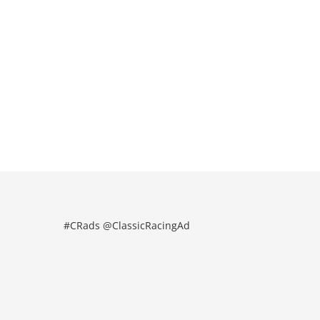
#CRads @ClassicRacingAd