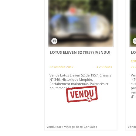
19
3
LOTUS ELEVEN S2 (1957)
[VENDU]
LO
CON
22 octobre 2017
3 258 vues
22 
Vends Lotus Eleven S2 de 1957. Châssis
Ven
N° 346. Historique Limpide.
47-
Parfaitement maintenue. Palmarès et
sus
hautement éligible.
par
rem
d'i
Vendu par : Vintage Race Car Sales
Vendu