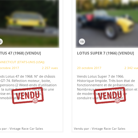
2
19
TUS 47 (1968)
[VENDU]
LOTUS SUPER 7 (1966)
[VENDU]
NECTICUT (ETATS-UNIS (USA))
octobre 2017
2 257 vues
20 octobre 2017
2 342 vu
ds Lotus 47 de 1968. N° de châssis
Vends Lotus Super 7 de 1966.
GT-74. Réfection moteur, boite,
Historique limpide. Très bon état de
pensions (2 Weed-ends d'utilisation
fonctionnement et de présentation.
 la suite). Palmarès. Nécessite une
Nombreux travaux de restauration et
ise en route suite à 7 ans
de modernisation. Le plaisir de
mmobilisation.
conduire une "7" à l'état brut.
 par : Vintage Race Car Sales
Vendu par : Vintage Race Car Sales