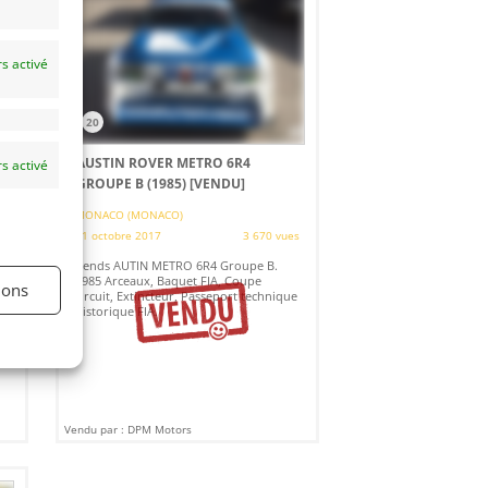
s activé
20
AUSTIN ROVER METRO 6R4
s activé
GROUPE B (1985)
[VENDU]
MONACO (MONACO)
es
31 octobre 2017
3 670 vues
Vends AUTIN METRO 6R4 Groupe B.
t
1985 Arceaux, Baquet FIA, Coupe
ions
circuit, Extincteur, Passeport technique
historique FIA.
Vendu par : DPM Motors