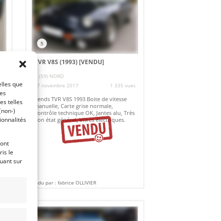
5
TVR V8S (1993)
[VENDU]
(59) NORD
elles que
27 novembre 2017
1 335 vues
ces
es
Vends TVR V8S 1993 Boite de vitesse
es telles
manuelle, Carte grise normale,
.
(non-)
Contrôle technique OK, Jantes alu, Très
ionnalités
bon état général, Vitres électriques.
ront
is le
quant sur
Vendu par : fabrice OLLIVIER