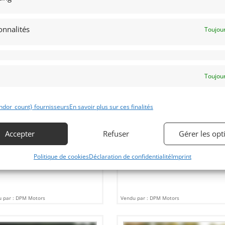
onnalités
Toujour
7
8
NI MOKE MKI (1967)
[VENDU]
MGA 1600 CABRIOLET (1959)
Toujour
[VENDU]
NACO (MONACO)
octobre 2017
1 426 vues
MONACO (MONACO)
ndor_count} fournisseurs
En savoir plus sur ces finalités
31 octobre 2017
1 313 vu
ds Mini Moke MkI de 1967. Verte,
r noir. 65 100 Km. Très bon état .
Vends MGA Cabriolet de 1959. Noire,
intérieur cuir crème. Il est en excellen
Accepter
Refuser
Gérer les opt
état.
Politique de cookies
Déclaration de confidentialité
Imprint
 par : DPM Motors
Vendu par : DPM Motors