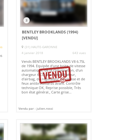
3
BENTLEY BROOKLANDS (1994)
[VENDU]
es
(31) HAUTE-GARONNE
4 janvier 2018
643 vues
us
Vends BENTLEY BROOKLANDS V8 6.75L
de 1994. Equipée d'une boite de vitesse
automatique, de la climatisation, d'un
chargeur 6 CD avec amplificateur,
d'airbag, du régulateur de vitesse et de
feux antibrouillards avant. Contrôle
technique OK, Reprise possible, Très
bon état général., Carte grise...
Vendu par : julien.rossi