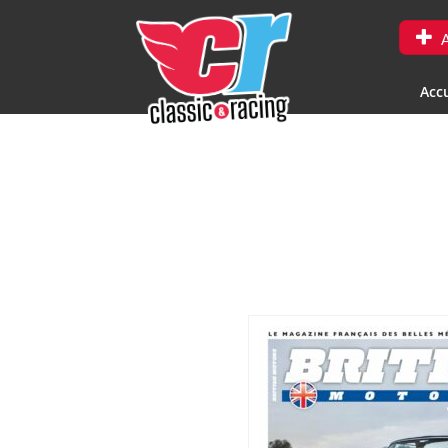
A
Accu