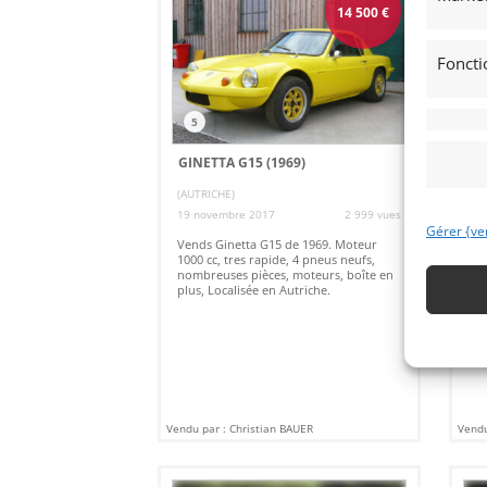
14 500
€
Foncti
5
GINETTA G15 (1969)
MI
(AUTRICHE)
MO
19 novembre 2017
2 999 vues
31 
Gérer {ve
Vends Ginetta G15 de 1969. Moteur
Ven
1000 cc, tres rapide, 4 pneus neufs,
cui
nombreuses pièces, moteurs, boîte en
plus, Localisée en Autriche.
Vendu par : Christian BAUER
Vendu