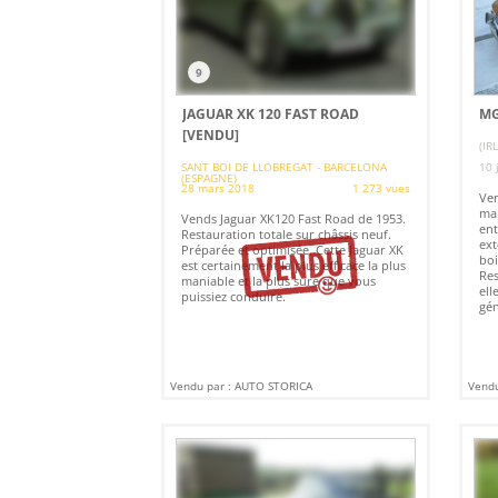
9
JAGUAR XK 120 FAST ROAD
MG
[VENDU]
(IR
SANT BOI DE LLOBREGAT - BARCELONA
10 
(ESPAGNE)
28 mars 2018
1 273 vues
Ven
mar
Vends Jaguar XK120 Fast Road de 1953.
ent
Restauration totale sur châssis neuf.
ext
Préparée et optimisée. Cette Jaguar XK
boi
est certainement la plus efficace la plus
Res
maniable et la plus sure que vous
ell
puissiez conduire.
gén
Vendu par : AUTO STORICA
Vendu