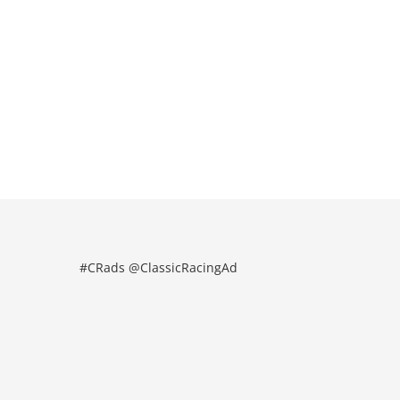
#CRads @ClassicRacingAd