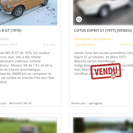
12
 B GT (1976)
LOTUS ESPRIT S1 (1977)
[VENDU]
LANDE)
ISERNHAGEN (ALLEMAGNE)
janvier 2018
513 vues
7 janvier 2018
2 975 vu
ds MG B GT de 1976. De couleur
Vends l'une des toutes premières Lot
ron clair, elle a été refaite
Esprit S1 produites, de Mars 1977.
ièrement intérieur comme
Blanche tartan Vert/Rouge.
érieur. Moteur V8 de 1.8 L et de la
Intégralement restaurée par la société
te de vitesse automatique,
Alan Mann Racing en Angleterre.
taurée, 66000 km au compteur et
Certificat d'authenticité Lotus.
e est visible en Irlande.Très bon état
éral.
 par : Bertrand LACLIE
Vendu par : springbok