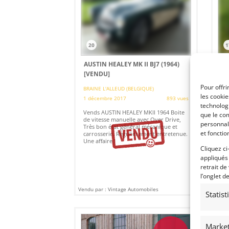
20
1
AUSTIN HEALEY MK II BJ7 (1964)
MG
[VENDU]
BRA
Pour offri
BRAINE L'ALLEUD (BELGIQUE)
1 d
les cooki
1 décembre 2017
893 vues
MG
technologi
pro
Vends AUSTIN HEALEY MKII 1964 Boite
que le com
gén
de vitesse manuelle avec Over Drive,
personnal
cou
Très bon état général mécanique et
et fonctio
carrosserie. Régulièrement entretenue.
Une affaire !
Cliquez ci
appliqués
retrait de
l’onglet d
Vendu par : Vintage Automobiles
Vendu
Statis
Market