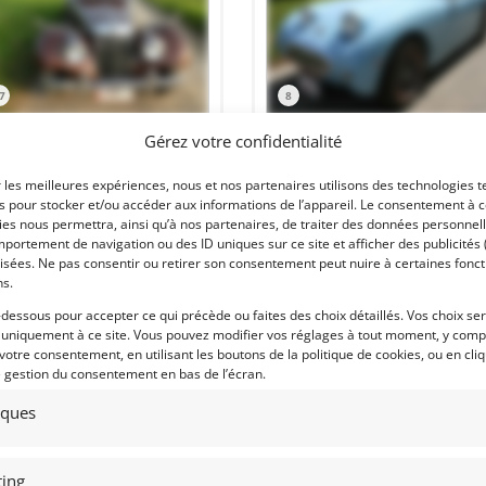
7
8
 TF 1955 (1955)
[VENDU]
AUSTIN HEALEY FROGEYE (1959)
Gérez votre confidentialité
[VENDU]
INE L'ALLEUD (BELGIQUE)
r les meilleures expériences, nous et nos partenaires utilisons des technologies t
écembre 2017
609 vues
BRAINE L'ALLEUD (BELGIQUE)
es pour stocker et/ou accéder aux informations de l’appareil. Le consentement à 
1 décembre 2017
1 076 vu
 TF immat. Belgique. Même
es nous permettra, ainsi qu’à nos partenaires, de traiter des données personnell
priétaire depuis 2010. Très bon état
Vends Austin Healey Frog Eye de 1959
portement de navigation ou des ID uniques sur ce site et afficher des publicités 
éral. Formidable combinaison de
Intégralement restaurée il y a 10 ans.
isées. Ne pas consentir ou retirer son consentement peut nuire à certaines fonct
leurs. Très bon prix.
Superbe état.
ns.
-dessous pour accepter ce qui précède ou faites des choix détaillés. Vos choix se
 uniquement à ce site. Vous pouvez modifier vos réglages à tout moment, y compr
 votre consentement, en utilisant les boutons de la politique de cookies, ou en cli
e gestion du consentement en bas de l’écran.
 par : Vintage Automobiles
Vendu par : Vintage Automobiles
tiques
ing