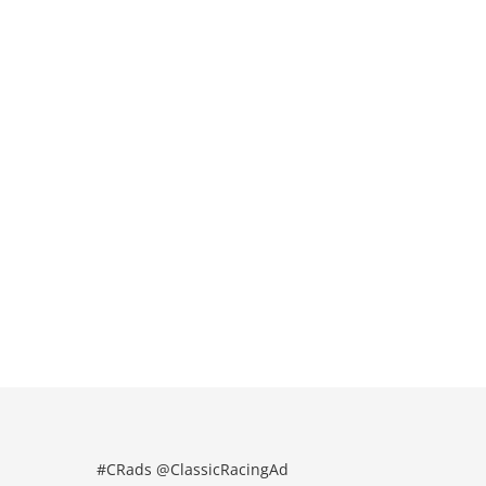
#CRads @ClassicRacingAd