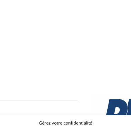
 marque MG (Morris Garages) construite
Gérez votre confidentialité
a firme d’Abington le leader mondial du