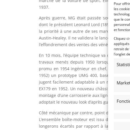
marché de la voiture de sport. Elle succédai
Pour offri
1937.
les cooki
technologi
Après guerre, MG était passée sous contrôle
que le com
dont le président Leonard Lord (1896-1967) p
personnal
et fonctio
la priorité à une autre de ses marques, Aust
Austin-Healey. Il ne validera le lancement de l
Cliquez ci
appliqués
l’effondrement des ventes des vénérables MG s
retrait de
l’onglet d
En 10 mois, l’équipe technique va concevoir l
travaux menés depuis 1950 lorsque le stylist
Statis
promu en 1954 ingénieur en chef, avait conç
1952) un prototype UMG 400, basée sur la M
jugent facilement adaptable à un modèle rout
Market
EX179 en 1952. Un nouveau châssis est adopté,
montage d’une carrosserie aux lignes fluides. 
Foncti
adoptait le nouveau look d’après guerre.
Côté mécanique par contre, point de révolution
L’ensemble boîte-moteur est issu de la berlin
longerons écartés par rapport à la TD permet