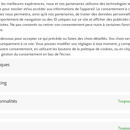
t aux roadsters de la série T lancés en
r les meilleures expériences, nous et nos partenaires utilisons des technologies t
Voir les 224 annonces 
es pour stocker et/ou accéder aux informations de l’appareil. Le consentement à 
es nous permettra, ainsi qu’à nos partenaires, de traiter des données personnell
 de la firme British Motor Corporation
Publié: 31 octobre 2017 (il 
portement de navigation ou des ID uniques sur ce site et afficher des publicités 
référa pendant plusieurs années donner
isées. Ne pas consentir ou retirer son consentement peut nuire à certaines fonct
Catégorie :
ns.
in, pour développer la nouvelle marque
a nouvelle MG A qu’en 1954 à la suite de
-dessous pour accepter ce qui précède ou faites des choix détaillés. Vos choix se
Marque :
 uniquement à ce site. Vous pouvez modifier vos réglages à tout moment, y compr
érie T.
 votre consentement, en utilisant les boutons de la politique de cookies, ou en cli
e gestion du consentement en bas de l’écran.
a nouvelle voiture en s’appuyant sur les
e Sydney Enever [archive] (1906-1993),
tiques
u pour les 24 Heures du Mans (1951 et
Modèle :
G TD, mais aux lignes modernes qu’ils
Année :
ier, il était dénommé EX172 en 1951 et
ing
 plus large et surbaissé, autorisant le
Lieu :
Elle fut présentée dès l’automne 1955 et
onnalités
Toujour
 : le moteur est un 4 cylindres culbuté.
e Magnette. L’adoption d’un châssis aux
 d’abaisser la position de conduite. Le
Toujour