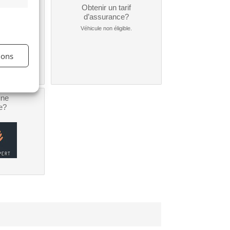
un
Obtenir un tarif
nt ?
d’assurance?
nible...
Véhicule non éligible.
ions
une
e?