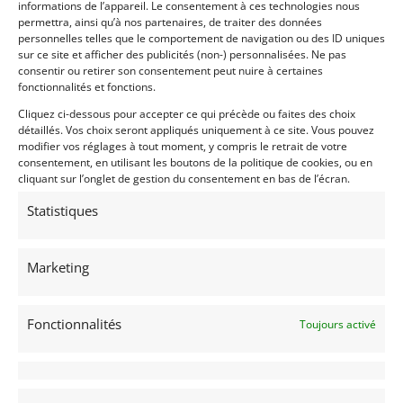
informations de l’appareil. Le consentement à ces technologies nous
Motor: Lotus Twin Cam, Rebuilt by Arjay Engines.
permettra, ainsi qu’à nos partenaires, de traiter des données
personnelles telles que le comportement de navigation ou des ID uniques
One race weekend on the motorGearbox: Hewland
sur ce site et afficher des publicités (non-) personnalisées. Ne pas
FT200. last rebuilt in Feb 2010, via GMT Racing with
consentir ou retirer son consentement peut nuire à certaines
New diff.
fonctionnalités et fonctions.
Cliquez ci-dessous pour accepter ce qui précède ou faites des choix
Suspension: The suspension was last servied in
détaillés. Vos choix seront appliqués uniquement à ce site. Vous pouvez
February 2010 by GMT and only has one race
modifier vos réglages à tout moment, y compris le retrait de votre
weekend of use since
consentement, en utilisant les boutons de la politique de cookies, ou en
cliquant sur l’onglet de gestion du consentement en bas de l’écran.
Brakes: Rebuilt and new lines in August 2008, and
Statistiques
caliper work in 2010
The car need a good revision before racing because
of 7 years in a garage.
Marketing
The photos of the Lotus without the lower sides
painted white are from when it raced in period. The
Fonctionnalités
Toujours activé
photos with the lower sides painted white are
current.
Demandez une expertise de ce modèle