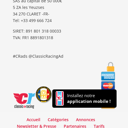
SAS au capital de 50 000€
5 ZA les Yeuzses
34 270 CLARET -FR-
Tel: ‭+33 499 666 724‬
SIRET: 891 801 318 00033
TVA: FR1 8891801318
#CRads @ClassicRacingAd
Installez notre
application mobile !
Accueil
Catégories
Annonces
Newsletter & Presse
Partenaires
Tarifs