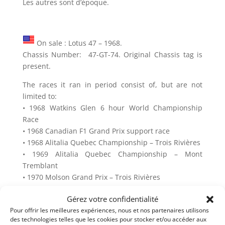
Les autres sont d’époque.
On sale : Lotus 47 – 1968.
Chassis Number: 47-GT-74. Original Chassis tag is
present.
The races it ran in period consist of, but are not
limited to:
• 1968 Watkins Glen 6 hour World Championship
Race
• 1968 Canadian F1 Grand Prix support race
• 1968 Alitalia Quebec Championship – Trois Rivières
• 1969 Alitalia Quebec Championship – Mont
Tremblant
• 1970 Molson Grand Prix – Trois Rivières
Body: Fiberglass body in good condition showing no
Gérez votre confidentialité
signs of previous damage. The paint is also in very
Pour offrir les meilleures expériences, nous et nos partenaires utilisons
good condition.
des technologies telles que les cookies pour stocker et/ou accéder aux