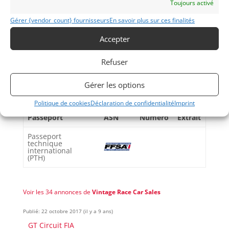
Toujours activé
Gérer {vendor_count} fournisseurs
En savoir plus sur ces finalités
Partager cette annonce
Accepter
Refuser
Gérer les options
Passeports techniques
Politique de cookies
Déclaration de confidentialité
Imprint
Passeport
ASN
Numéro
Extrait
Passeport
technique
international
(PTH)
Voir les 34 annonces de
Vintage Race Car Sales
Publié: 22 octobre 2017 (il y a 9 ans)
GT Circuit FIA