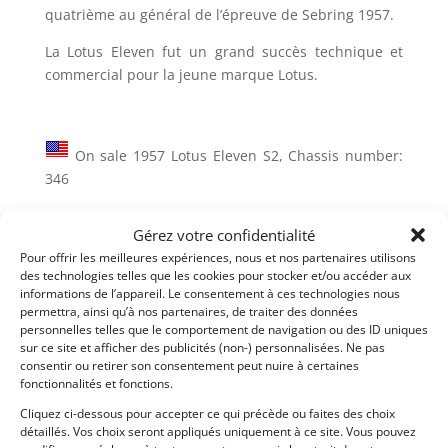
quatrième au général de l’épreuve de Sebring 1957.
La Lotus Eleven fut un grand succès technique et
commercial pour la jeune marque Lotus.
On sale 1957 Lotus Eleven S2, Chassis number:
346
The current VSCCA log book is included.
Gérez votre confidentialité
Motor: Coventry Climax, rebuilt by: KTR (Hours: 8).
Pour offrir les meilleures expériences, nous et nos partenaires utilisons
Weber carburetors
des technologies telles que les cookies pour stocker et/ou accéder aux
informations de l’appareil. Le consentement à ces technologies nous
Gearbox: Taylor/Sprite, 4 speed.
permettra, ainsi qu’à nos partenaires, de traiter des données
Body: No weld marks of dents
personnelles telles que le comportement de navigation ou des ID uniques
sur ce site et afficher des publicités (non-) personnalisées. Ne pas
Suspension: SPAX rebuilt by: KTR
consentir ou retirer son consentement peut nuire à certaines
Brakes: Girling Disc, excellent condition.
fonctionnalités et fonctions.
Wheels: Dunlop wire wheels excellent condition.
Cliquez ci-dessous pour accepter ce qui précède ou faites des choix
détaillés. Vos choix seront appliqués uniquement à ce site. Vous pouvez
Interior & Instrumentation: Transponder installed.