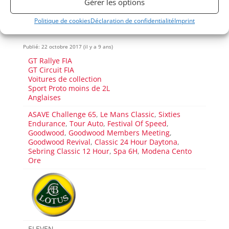
Gérer les options
Politique de cookies
Déclaration de confidentialité
Imprint
Voir les 34 annonces de
Vintage Race Car Sales
Publié: 22 octobre 2017 (il y a 9 ans)
GT Rallye FIA
GT Circuit FIA
Voitures de collection
Sport Proto moins de 2L
Anglaises
ASAVE Challenge 65
,
Le Mans Classic
,
Sixties
Endurance
,
Tour Auto
,
Festival Of Speed
,
Goodwood
,
Goodwood Members Meeting
,
Goodwood Revival
,
Classic 24 Hour Daytona
,
Sebring Classic 12 Hour
,
Spa 6H
,
Modena Cento
Ore
ELEVEN