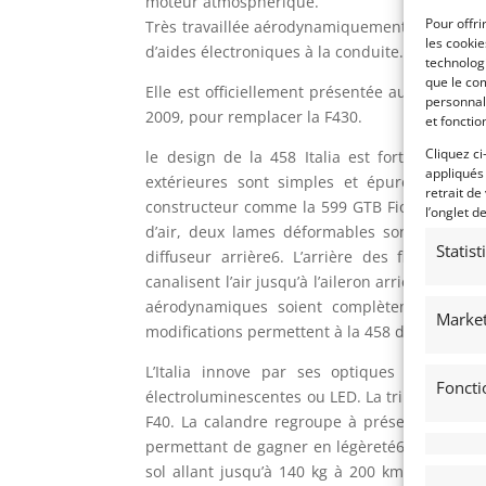
moteur atmosphérique.
Pour offri
Très travaillée aérodynamiquement pour attein
les cooki
d’aides électroniques à la conduite.
technologi
que le com
Elle est officiellement présentée au salon de
personnal
2009, pour remplacer la F430.
et fonctio
Cliquez ci
le design de la 458 Italia est fortement inf
appliqués
extérieures sont simples et épurées en opp
retrait de
constructeur comme la 599 GTB Fiorano et la Ca
l’onglet d
d’air, deux lames déformables sont placées à
Statis
diffuseur arrière6. L’arrière des flancs est
canalisent l’air jusqu’à l’aileron arrière6. Ferr
aérodynamiques soient complètement intégré
Market
modifications permettent à la 458 d’obtenir un 
L’Italia innove par ses optiques de phares
Foncti
électroluminescentes ou LED. La triple sortie d
F40. La calandre regroupe à présent les deux 
permettant de gagner en légèreté6. Le diffuse
sol allant jusqu’à 140 kg à 200 km/h7. Le fait