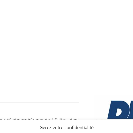
teur V8 atmosphérique de 4,5 litres dont
/litre, une valeur très élevée pour un
Gérez votre confidentialité