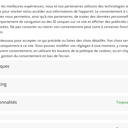
r les meilleures expériences, nous et nos partenaires utilisons des technologies t
dre des vitesses élevées, elle est dotée
Voir les 224 annonces 
es pour stocker et/ou accéder aux informations de l’appareil. Le consentement à 
es nous permettra, ainsi qu’à nos partenaires, de traiter des données personnell
Publié: 16 février 2019 (il y
portement de navigation ou des ID uniques sur ce site et afficher des publicités 
 l’automobile de Francfort en septembre
Catégorie :
isées. Ne pas consentir ou retirer son consentement peut nuire à certaines fonct
ns.
-dessous pour accepter ce qui précède ou faites des choix détaillés. Vos choix se
luencé par l’aérodynamique. Les lignes
Marque :
 uniquement à ce site. Vous pouvez modifier vos réglages à tout moment, y compr
osition avec les derniers travaux du
 votre consentement, en utilisant les boutons de la politique de cookies, ou en cli
lifornia. Afin de faciliter l’écoulement
e gestion du consentement en bas de l’écran.
 l’avant du capot et six autres sur le
tiques
 creusé afin de former des sillons qui
Modèle :
ari souhaitait que les différents éléments
s à la carrosserie6. Ces différentes
Année :
ing
coefficient de traînée de 0,33.
Lieu :
, utilisant la technologie des diodes
onnalités
Toujour
’échappement est similaire à celle de la
entrées d’air déjà visible sur la F430,
ur exerce une poussée verticale vers le
 que l’aileron ne soit pas mis en relief