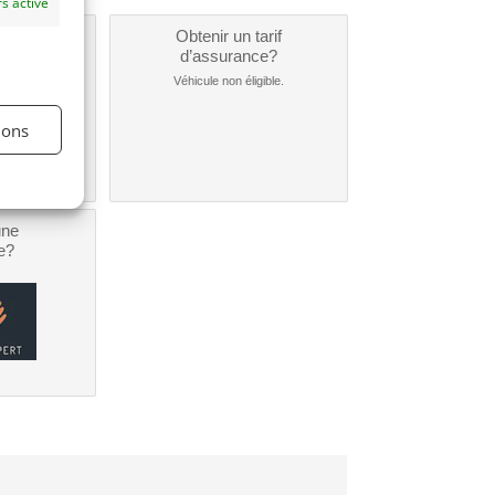
s activé
un
Obtenir un tarif
nt ?
d’assurance?
nible...
Véhicule non éligible.
ions
une
e?