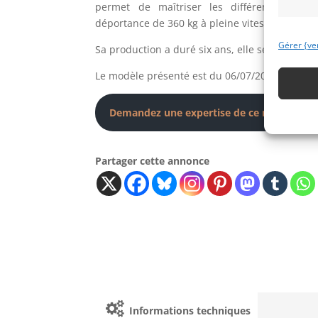
permet de maîtriser les différents flux d’
déportance de 360 kg à pleine vitesse8.
Gérer {ve
Sa production a duré six ans, elle sera remplac
Le modèle présenté est du 06/07/2012, et il af
Demandez une expertise de ce modèle
Partager cette annonce
Informations techniques