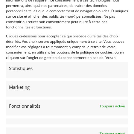
informations de l’appareil. Le consentement à ces technologies nous
14
permettra, ainsi qu’à nos partenaires, de traiter des données
personnelles telles que le comportement de navigation ou des ID uniques
FORMULE 3 DE SANCTIS ABARTH (1969)
[VENDU]
sur ce site et afficher des publicités (non-) personnalisées. Ne pas
consentir ou retirer son consentement peut nuire à certaines
(51) MARNE
fonctionnalités et fonctions.
29 mars 2020
2 727 vues
Vends Très belle F3 1000 cc De Sanctis de 1969. Ce
Cliquez ci-dessous pour accepter ce qui précède ou faites des choix
"screamer" est équipée d'un moteur Abarth de 843 cc. En
détaillés. Vos choix seront appliqués uniquement à ce site. Vous pouvez
parfait état, elle vient avec son PTH Italien.
modifier vos réglages à tout moment, y compris le retrait de votre
consentement, en utilisant les boutons de la politique de cookies, ou en
cliquant sur l’onglet de gestion du consentement en bas de l’écran.
Vendu par : Franco LEMBO
Statistiques
Marketing
Fonctionnalités
Toujours activé
Toujours activé