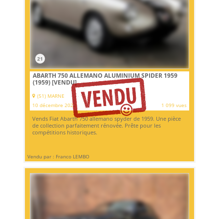
21
ABARTH 750 ALLEMANO ALUMINIUM SPIDER 1959
(1959)
[VENDU]
(51) MARNE
10 décembre 2022
1 099 vues
Vends Fiat Abarth 750 allemano spyder de 1959. Une pièce
de collection parfaitement rénovée. Prête pour les
compétitions historiques.
Vendu par : Franco LEMBO