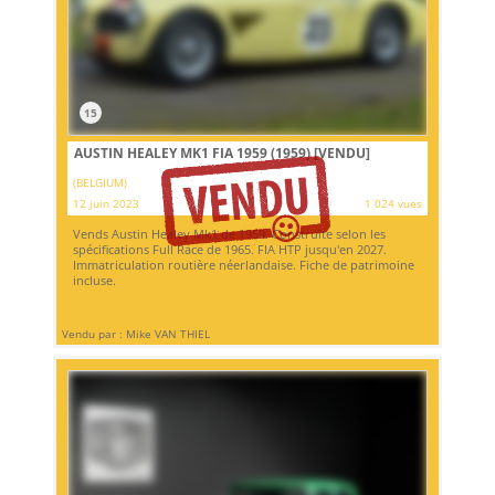
15
AUSTIN HEALEY MK1 FIA 1959 (1959)
[VENDU]
(BELGIUM)
12 juin 2023
1 024 vues
Vends Austin Healey Mk1 de 1959. Construite selon les
spécifications Full Race de 1965. FIA HTP jusqu'en 2027.
Immatriculation routière néerlandaise. Fiche de patrimoine
incluse.
Vendu par : Mike VAN THIEL