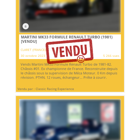
6
MARTINI MK33 FORMULE RENAULT TURBO (1981)
[VENDU]
CLARET (FRANCE)
30 octobre 2023
5 266 vues
Vends Martini MK33 Formule Renault Turbo de 1981-82.
Châssis #01. Ex championne de France. Reconstruite depuis
le châssis sous la supervision de Méca Moteur. 0 Km depuis
révision. PTHN. 12 roues, échangeur... Prête à courir.
Vendu par : Classic Racing Experience