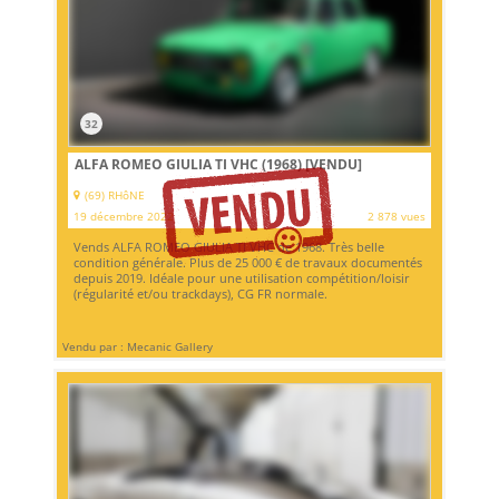
32
ALFA ROMEO GIULIA TI VHC (1968)
[VENDU]
(69) RHôNE
19 décembre 2022
2 878 vues
Vends ALFA ROMEO GIULIA TI VHC de 1968. Très belle
condition générale. Plus de 25 000 € de travaux documentés
depuis 2019. Idéale pour une utilisation compétition/loisir
(régularité et/ou trackdays), CG FR normale.
Vendu par : Mecanic Gallery