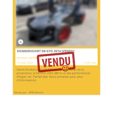
6
DONKERVOORT D8 GTO 2014
[VENDU]
MONACO (MONACO)
18 août 2022
1 338 vues
Vends Donkervoort D8 GTO de 2014. Sommet de la
production, la D8 GTO offre 380 Cv et des performances
d'hyper car. Parfait état. Nous contacter pour plus
d'informations.
Vendu par : DPM Motors