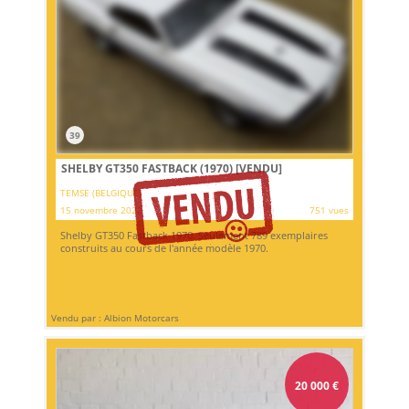
39
SHELBY GT350 FASTBACK (1970)
[VENDU]
TEMSE (BELGIQUE)
15 novembre 2022
751 vues
Shelby GT350 Fastback 1970. Seulement 789 exemplaires
construits au cours de l'année modèle 1970.
Vendu par : Albion Motorcars
20 000
€