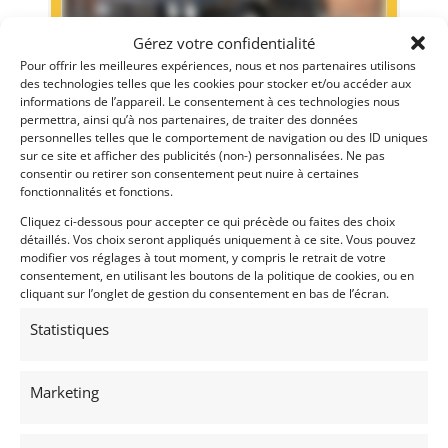
Gérez votre confidentialité
Pour offrir les meilleures expériences, nous et nos partenaires utilisons
des technologies telles que les cookies pour stocker et/ou accéder aux
informations de l’appareil. Le consentement à ces technologies nous
permettra, ainsi qu’à nos partenaires, de traiter des données
19
personnelles telles que le comportement de navigation ou des ID uniques
sur ce site et afficher des publicités (non-) personnalisées. Ne pas
JAGUAR XJR-6 COMPRESSEUR (1996)
[VENDU]
consentir ou retirer son consentement peut nuire à certaines
fonctionnalités et fonctions.
(51) MARNE
28 novembre 2022
1 838 vues
Cliquez ci-dessous pour accepter ce qui précède ou faites des choix
détaillés. Vos choix seront appliqués uniquement à ce site. Vous pouvez
Vends Jaguar XJR-6 de 1996. Deuxième mains.Très bon état.
CT Vierge. Révisée avant livraison. Prix sur demande.
modifier vos réglages à tout moment, y compris le retrait de votre
consentement, en utilisant les boutons de la politique de cookies, ou en
cliquant sur l’onglet de gestion du consentement en bas de l’écran.
Statistiques
Vendu par : Franco LEMBO
Marketing