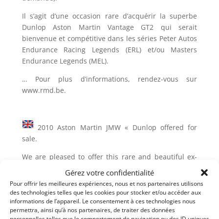
Il s’agit d’une occasion rare d’acquérir la superbe
Dunlop Aston Martin Vantage GT2 qui serait
bienvenue et compétitive dans les séries Peter Autos
Endurance Racing Legends (ERL) et/ou Masters
Endurance Legends (MEL).
… Pour plus d’informations, rendez-vous sur
www.rmd.be.
2010 Aston Martin JMW « Dunlop offered for
sale.
We are pleased to offer this rare and beautiful ex-
JMW Motorsport Aston Martin Vantage GT2 VIN Nr
Gérez votre confidentialité
006 for sale.
Pour offrir les meilleures expériences, nous et nos partenaires utilisons
des technologies telles que les cookies pour stocker et/ou accéder aux
After developing the 550 Maranello, David Richards
informations de l’appareil. Le consentement à ces technologies nous
of Prodrive was keen on having a long term
permettra, ainsi qu’à nos partenaires, de traiter des données
personnelles telles que le comportement de navigation ou des ID uniques