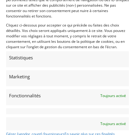
partnership with another manufacturer. Aston
sur ce site et afficher des publicités (non-) personnalisées. Ne pas
Martin made an amazing come back in 2005 in the
consentir ou retirer son consentement peut nuire à certaines
GT category via a Prodrive-partnership which lead to
fonctionnalités et fonctions.
the DBR9 GT1.
Cliquez ci-dessous pour accepter ce qui précède ou faites des choix
It had great success until GT1s were banned by FIA
détaillés. Vos choix seront appliqués uniquement à ce site. Vous pouvez
and ACO in 2010. Anticipating the end of the GT1s,
modifier vos réglages à tout moment, y compris le retrait de votre
consentement, en utilisant les boutons de la politique de cookies, ou en
all the manufacturers already moved to GT2 cars in
cliquant sur l’onglet de gestion du consentement en bas de l’écran.
2008 and to GTE in 2012.
Statistiques
Between 2008 and 2017 the Vantage V8 enjoyed full
AMR backing in GT racing in ILMS, ELMS, FIA WEC
and Le Mans. One development car (chassis X2) and
Marketing
only 9 Aston Martin Vantage GT2s, numbered 001 to
009, were built from 2008 to 2011 making them one
of the rarest Aston Martin racing cars ever.
Fonctionnalités
Toujours activé
Our car, the sixth GT2 specification V8 Vantage built,
was sold new to JMW Motorsport to compete in the
2010 Le Mans Series.
Toujours activé
JMW had a tradition of holding a competition with
Dunlop for a member of the public to win the rights
Gérer {vendor_count} fournisseurs
En savoir plus sur ces finalités