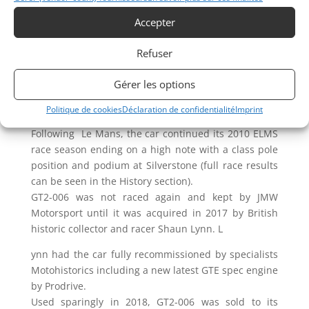
to design the livery a practice that continued for
Accepter
several years afterwards and resulted in some
famous liveries such as the one which is still on the
Refuser
car today.
Gérer les options
For the Le Mans 24 hours race GT2-006 was entered
for Tim Sugden, Rob Bell and Bryce Miller but an
Politique de cookies
Déclaration de confidentialité
Imprint
accident ended the charge early.
Following Le Mans, the car continued its 2010 ELMS
race season ending on a high note with a class pole
position and podium at Silverstone (full race results
can be seen in the History section).
GT2-006 was not raced again and kept by JMW
Motorsport until it was acquired in 2017 by British
historic collector and racer Shaun Lynn. L
ynn had the car fully recommissioned by specialists
Motohistorics including a new latest GTE spec engine
by Prodrive.
Used sparingly in 2018, GT2-006 was sold to its