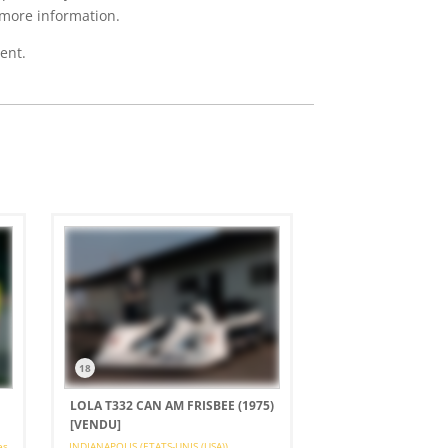
 more information.
ent.
18
LOLA T332 CAN AM FRISBEE (1975)
[VENDU]
es
INDIANAPOLIS (ETATS-UNIS (USA))