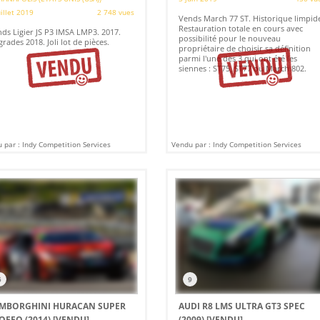
uillet 2019
2 748 vues
Vends March 77 ST. Historique limpid
Restauration totale en cours avec
ds Ligier JS P3 IMSA LMP3. 2017.
possibilité pour le nouveau
rades 2018. Joli lot de pièces.
propriétaire de choisir sa définition
parmi l'une des 3 qui ont été les
siennes : ST75, ST77 ou March 802.
 par : Indy Competition Services
Vendu par : Indy Competition Services
5
9
MBORGHINI HURACAN SUPER
AUDI R8 LMS ULTRA GT3 SPEC
OFEO (2014)
[VENDU]
(2009)
[VENDU]