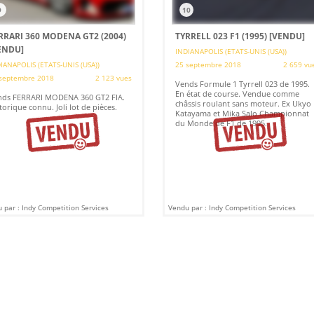
9
10
RRARI 360 MODENA GT2 (2004)
TYRRELL 023 F1 (1995)
[VENDU]
ENDU]
INDIANAPOLIS (ETATS-UNIS (USA))
IANAPOLIS (ETATS-UNIS (USA))
25 septembre 2018
2 659 vu
septembre 2018
2 123 vues
Vends Formule 1 Tyrrell 023 de 1995.
En état de course. Vendue comme
nds FERRARI MODENA 360 GT2 FIA.
châssis roulant sans moteur. Ex Ukyo
torique connu. Joli lot de pièces.
Katayama et Mika Salo Championnat
du Monde de F1 de 1995.
 par : Indy Competition Services
Vendu par : Indy Competition Services