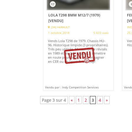
17
LOLA T298 BMW M12/7 (1979)
FE
[VENDU]
[V
(34) HéRAULT
IND
1 octobre 2018
5 603 vues
25 
Vends Lola T298 de 1979. Chassis HU-
Ve
96. Historique limpide (3 propriétaires).
His
Très peu utilisée. Moteur/boite révisés
en 1989 et stockée depuis. A remettre
en route pour faire la Pole et gagner
en CER ou en Sport Proto Cup!
Vendu par : Indy Competition Services
Vendu
Page 3 sur 4
«
1
2
3
4
»