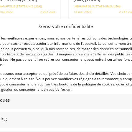
IANAPOLIS (ETATS-UNIS (USA))
INDIANAPOLIS (ETATS-UNIS (USA))
mai 2022
2 202 vues
13 mai 2022
2 747 vu
nds Lamborghini Huracan super
Vends Audi R8 GT LMS. Mis zen
feo. Modèle très compétitif dans sa
configuration ultra GT3 spec pour
Gérez votre confidentialité
égorie, vendu avec quelques pièces.
l'endurance. Très bon état général,
mais révision moteur à prévoir. Très
bot lot de pièces de rechange.
r les meilleures expériences, nous et nos partenaires utilisons des technologies t
es pour stocker et/ou accéder aux informations de l’appareil. Le consentement à 
es nous permettra, ainsi qu’à nos partenaires, de traiter des données personnell
portement de navigation ou des ID uniques sur ce site et afficher des publicités 
isées. Ne pas consentir ou retirer son consentement peut nuire à certaines fonct
ns.
 par : Indy Competition Services
Vendu par : Indy Competition Services
-dessous pour accepter ce qui précède ou faites des choix détaillés. Vos choix se
 uniquement à ce site. Vous pouvez modifier vos réglages à tout moment, y compr
 votre consentement, en utilisant les boutons de la politique de cookies, ou en cli
e gestion du consentement en bas de l’écran.
tiques
ing
8
5