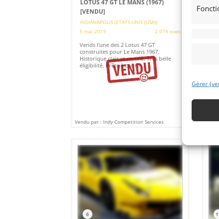
LOTUS 47 GT LE MANS (1967)
MU
Foncti
[VENDU]
(2
INDIANAPOLIS (ETATS-UNIS (USA))
IND
5 mai 2019
2 074 vues
30 
Vends l'une des 2 Lotus 47 GT
Ven
construites pour Le Mans 1967.
201
Historique clair et certifié. Très belle
Vie
éligibilité. Prête à courir.
piè
Pos
Gérer {ve
Vendu par : Indy Competition Services
Vendu
6
1