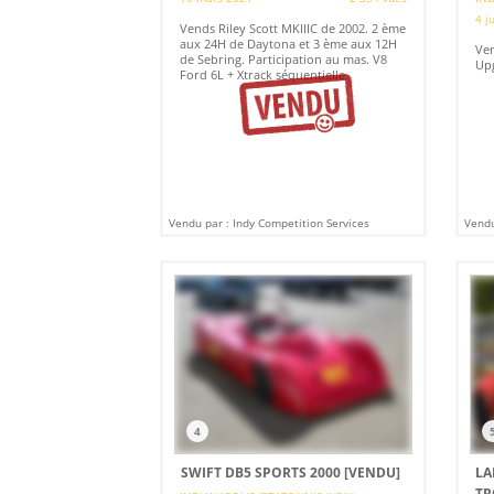
4 j
Vends Riley Scott MKIIIC de 2002. 2 ème
aux 24H de Daytona et 3 ème aux 12H
Ven
de Sebring. Participation au mas. V8
Upg
Ford 6L + Xtrack séquentielle.
Vendu par : Indy Competition Services
Vendu
4
SWIFT DB5 SPORTS 2000
[VENDU]
LA
TR