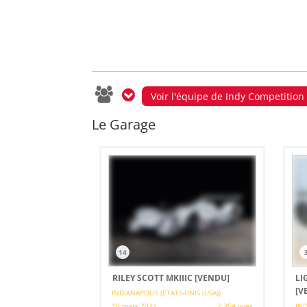
Voir l'équipe de Indy Competition
Le Garage
14
RILEY SCOTT MKIIIC
[VENDU]
LI
[V
INDIANAPOLIS (ETATS-UNIS (USA))
10 mars 2021
2 354 vues
IND