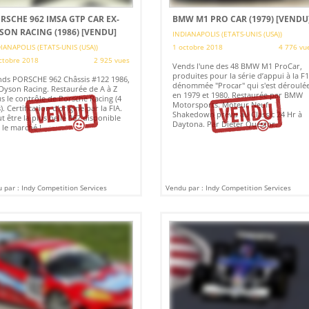
RSCHE 962 IMSA GTP CAR EX-
BMW M1 PRO CAR (1979)
[VENDU
SON RACING (1986)
[VENDU]
INDIANAPOLIS (ETATS-UNIS (USA))
IANAPOLIS (ETATS-UNIS (USA))
1 octobre 2018
4 776 vu
ctobre 2018
2 925 vues
Vends l'une des 48 BMW M1 ProCar,
produites pour la série d’appui à la F1
ds PORSCHE 962 Châssis #122 1986,
dénommée "Procar" qui s'est déroulé
Dyson Racing. Restaurée de A à Z
en 1979 et 1980. Restaurée par BMW
s le contrôle de Porsche Racing (4
Motorsports. Moteur Neuf.
). Certification d'origine par la FIA.
Shakedown prévu au Classic 24 Hr à
t être la plus belle 962 disponible
Daytona. Par Dieter Questor.
 le marché !
 par : Indy Competition Services
Vendu par : Indy Competition Services