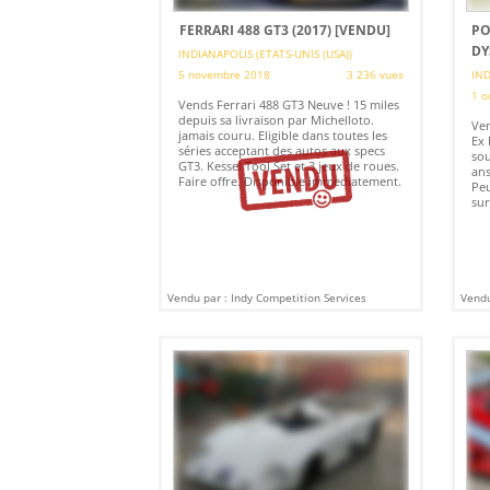
FERRARI 488 GT3 (2017)
[VENDU]
PO
DY
INDIANAPOLIS (ETATS-UNIS (USA))
5 novembre 2018
3 236 vues
IND
1 o
Vends Ferrari 488 GT3 Neuve ! 15 miles
depuis sa livraison par Michelloto.
Ven
jamais couru. Eligible dans toutes les
Ex 
séries acceptant des autos aux specs
sou
GT3. Kessel Tool Set et 3 jeux de roues.
ans
Faire offre. Disponible immediatement.
Peu
sur
Vendu par : Indy Competition Services
Vendu