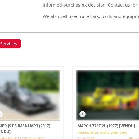
informed purchasing decision. Contact us for
We also sell used race cars, parts and equipm
 Services
3
2
GIER JS P3 IMSA LMP3 (2017)
MARCH 77ST 2L (1977)
[VENDU]
ENDU]
INDIANAPOLIS (ETATS-UNIS (USA))
IANAPOLIS (ETATS-UNIS (USA))
5 juin 2019
450 vu