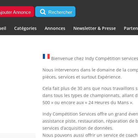
jouter Annonce
Rechercher
eil
Catégories
Annonces
Newsletter & Presse
Parten
Bienvenue chez Indy Compétition services
Nous intervenons dans le domaine de la compé
pièces, services et surtout Expérience.
Cela fait plus de 30 ans que nous travaillons s
dans tous les types de championnats, allant 
500 » ou encore aux « 24 Heures du Mans ».
Indy Compétition Services offre un grand évent
assistance piste, restauration, réparation de b
services d’acquisition de données.
Nous pouvons aussi offrir un service de coachi