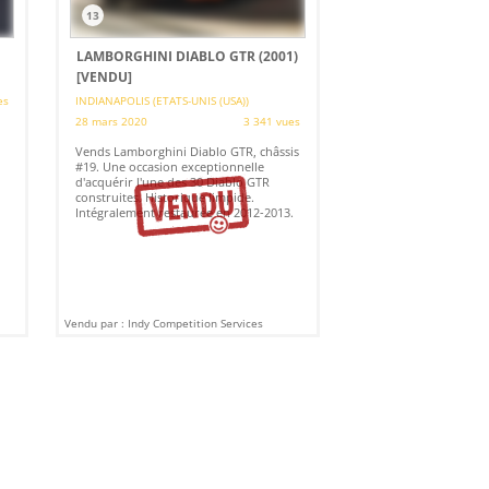
13
LAMBORGHINI DIABLO GTR (2001)
[VENDU]
es
INDIANAPOLIS (ETATS-UNIS (USA))
28 mars 2020
3 341 vues
Vends Lamborghini Diablo GTR, châssis
#19. Une occasion exceptionnelle
d'acquérir l'une des 30 Diablo GTR
construites. Historique limpide.
Intégralement restaurée en 2012-2013.
Vendu par : Indy Competition Services