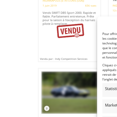
INDIANAPOLIS (ETATS-UNIS (USA))
1 juin 2019
656 vues
IND
13 
Vends SWIFT DB5 Sport 2000. Rapide et
fiable. Parfaitement entretenue. Prête
Ve
pour la saison à l'exception du harnais
tro
pilote à remplacer.
cat
Pour offri
les cooki
technologi
que le com
personnal
et fonctio
Vendu par : Indy Competition Services
Vendu
Cliquez ci
appliqués
retrait de
l’onglet d
Statis
Market
3