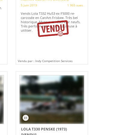
5 juin 2019
1 965 vues
e.
Vends Lola T332 Hu53 ex F5000 re-
carossée en CanAm Frisbee. Très bel
historique. Moteur et réservoir neufs.
Très performante et peu coûteuse à
utiliser.
Vendu par : Indy Competition Services
31
LOLA T330 PENSKE (1973)
[VENDU]