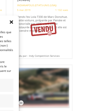
INDIANAPOLIS (ETATS-UNIS (USA))
es
5 mai 2019
1 132 vues
Vends l'ex Lola T330 de Marc Donohue.
Cette voiture, préparée par Penske et
motorisée par AMC vient d'être
restaurée comme à l'origine. Et elle est
à vendre maintenant.
elles que
ces
es telles
(non-)
ionnalités
Vendu par : Indy Competition Services
ront
is le
quant sur
20