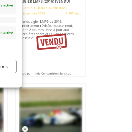
LIGIER LMP3 (2016)
[VENDU]
s activé
INDIANAPOLIS (ETATS-UNIS (USA))
5 novembre 2018
2 990 vues
es
Vends Ligier LMP3 de 2016.
Entièrement révisée, moteur neuf,
boite 2 courses. Mise à jour aux
s activé
dernières specs ACO. Lot de pièces
possible.
ions
Vendu par : Indy Competition Services
6