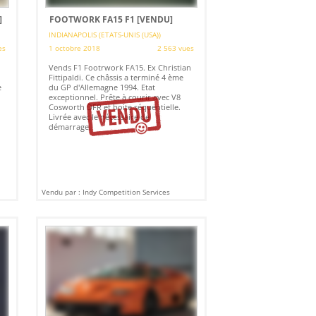
]
FOOTWORK FA15 F1
[VENDU]
INDIANAPOLIS (ETATS-UNIS (USA))
es
1 octobre 2018
2 563 vues
Vends F1 Footrwork FA15. Ex Christian
Fittipaldi. Ce châssis a terminé 4 ème
e
du GP d'Allemagne 1994. Etat
exceptionnel. Prête à courir avec V8
Cosworth DFR et boite séquentielle.
Livrée avec le nécessaire de
démarrage.
Vendu par : Indy Competition Services