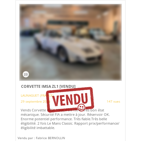
23
CORVETTE IMSA ZL1
[VENDU]
LAUNAGUET (FRANCE)
29 septembre 2024
147 vues
Vends Corvette IMSA 1968, PTH 1974. Très bon état
mécanique. Sécurité FIA a mettre à jour. Réservoir OK.
Enorme potentiel performance. Très fiable.Très belle
éligibilité. 2 fois Le Mans Classic. Rapport prix/performance/
éligibilité imbattable.
Vendu par : Fabrice BERNOLLIN