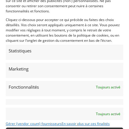
sur ce site et afficher des publicités (non-) personnalisées. Ne pas
consentir ou retirer son consentement peut nuire à certaines
fonctionnalités et fonctions.
Cliquez ci-dessous pour accepter ce qui précède ou faites des choix
détaillés. Vos choix seront appliqués uniquement à ce site. Vous pouvez
modifier vos réglages à tout moment, y compris le retrait de votre
consentement, en utilisant les boutons de la politique de cookies, ou en
cliquant sur l’onglet de gestion du consentement en bas de l’écran.
Statistiques
16
FERRARI 512 BB CARBURATEUR CLASSICHE (1981)
[VENDU]
Marketing
MONACO (MONACO)
18 octobre 2024
1 088 vues
Fonctionnalités
Toujours activé
Vends Ferrari 512BB de 1981, 95 000kms. Classiche. Pour
plus de renseignements, merci de nous contacter.
Vendu par : DPM Motors
Toujours activé
Gérer {vendor_count} fournisseurs
En savoir plus sur ces finalités