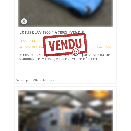
55
LOTUS ELAN 1965 FIA (1965)
[VENDU]
TEMSE (BELGIQUE)
23 novembre 2024
1 224 vues
Vends Lotus Elan FIA de 1965. Construite par un spécoaliste
scandinave. PTH GTS10, valable 2034. Prête à courir.
Vendu par : Albion Motorcars