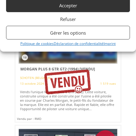
Accepter
Refuser
Gérer les options
Politique de cookies
Déclaration de confidentialité
Imprint
16
MORGAN PLUS 8 GTR GT2 (1994)
[VENDU]
SCHOTEN (BELGIQUE)
13 octobre 2024
1 519 vues
Vends l'unique Morgan plus 8 GTR (GT2). Cette voiture,
construite unique a été construite par l'usine a été pilotée
en course par Charles Morgan, le petit-fils du fondateur de
la marque. Elle est en parfait état. Rapide et fiable, elle offre
l'opportunité de piloter une voiture unique...
Vendu par : RMD