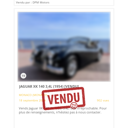
Vendu par : DPM Motors
19
JAGUAR XK 140 3,4L (1954)
[VENDU]
MONACO (MONACO)
18 septembre 2024
902 vues
Vends Jaguar XK 140 de 1955. 3.4L. Etat irréprochable. Pour
plus de renseignements, n'hésitez pas à nous contacter.