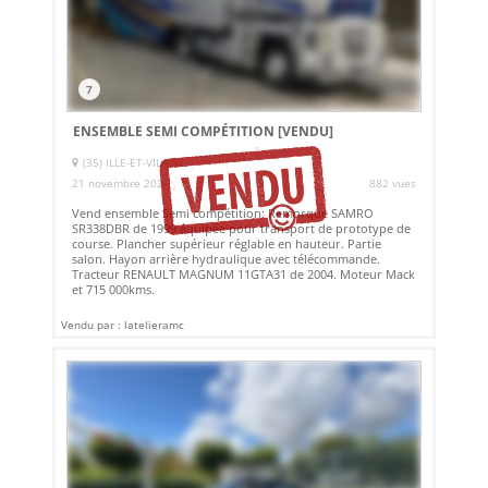
7
ENSEMBLE SEMI COMPÉTITION
[VENDU]
(35) ILLE-ET-VILAINE
21 novembre 2024
882 vues
Vend ensemble Semi compétition: Remorque SAMRO
SR338DBR de 1999 équipée pour transport de prototype de
course. Plancher supérieur réglable en hauteur. Partie
salon. Hayon arrière hydraulique avec télécommande.
Tracteur RENAULT MAGNUM 11GTA31 de 2004. Moteur Mack
et 715 000kms.
Vendu par : latelieramc