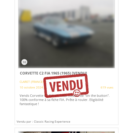
10
CORVETTE C2 FIA 1965 (1965)
[VENDU]
CLARET (FRANCE)
10 octobre 2024
619 vues
Vends Corvette C2 FIA de 1965. Restaurée "on the button".
100% conforme à sa fiche FIA. Prête à rouler. Eligibilité
fantastique !
Vendu par : Classic Racing Experience