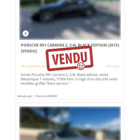
5
PORSCHE 991 CARRERA 2, 3.4L BLACK EDITION (2015)
[VENDU]
18 novembre 2024
418 vues
Vends Porsche 991 Carrera 2, 3.4L Black edition, boite
Mécanique 7 vitesses, 71000 kms. Il s'agit d'un des très rares
modèles griffés "Rare version ".
Vendu par : Franco LEMBO