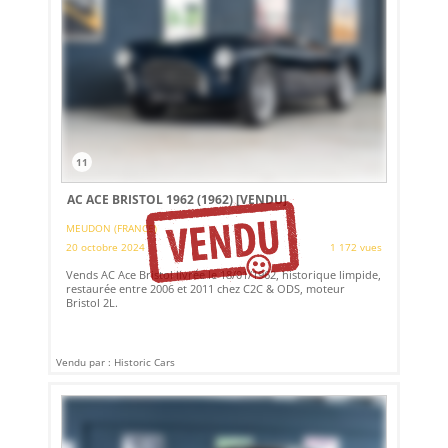
11
AC ACE BRISTOL 1962 (1962)
[VENDU]
MEUDON (FRANCE)
20 octobre 2024
1 172 vues
Vends AC Ace Bristol livrée le 18/01/1962, historique limpide,
restaurée entre 2006 et 2011 chez C2C & ODS, moteur
Bristol 2L.
Vendu par : Historic Cars