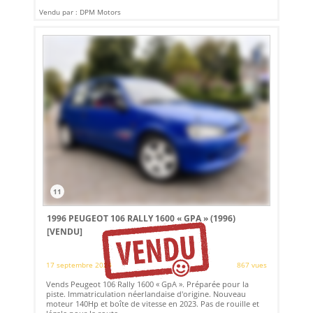
Vendu par : DPM Motors
11
1996 PEUGEOT 106 RALLY 1600 « GPA » (1996)
[VENDU]
17 septembre 2024
867 vues
Vends Peugeot 106 Rally 1600 « GpA ». Préparée pour la
piste. Immatriculation néerlandaise d'origine. Nouveau
moteur 140Hp et boîte de vitesse en 2023. Pas de rouille et