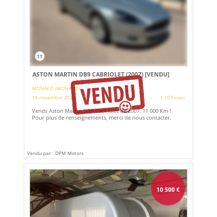
11
ASTON MARTIN DB9 CABRIOLET (2007)
[VENDU]
MONACO (MONACO)
18 novembre 2024
1 103 vues
Vends Aston Martin DBP Cabriolet de 2007. 11 000 Km !
Pour plus de renseignements, merci de nous contacter.
Vendu par : DPM Motors
10 500
€