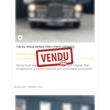
8
FACEL VEGA HK500 1961 (1961)
[VENDU]
MEUDON (FRANCE)
20 octobre 2024
2 110 vues
Vends Facel Vega HK500 de 1961, historique limpide. Etat
exceptionnel. La porte d'entrée vers la véritable exclusivité !
Vendu par : Historic Cars