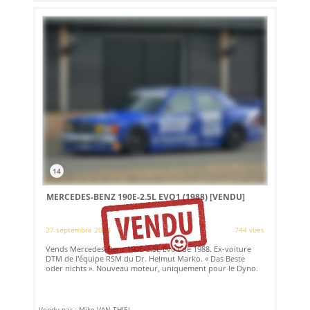
14
MERCEDES-BENZ 190E-2.5L EVO1 (1988)
[VENDU]
27 septembre 2024
744 vues
Vends Mercedes-Benz 190E-2.5L Evo1 de 1988. Ex-voiture
DTM de l'équipe RSM du Dr. Helmut Marko. « Das Beste
oder nichts ». Nouveau moteur, uniquement pour le Dyno.
Vendu par : Mike VAN THIEL