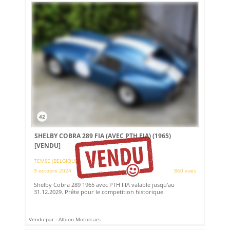
42
SHELBY COBRA 289 FIA (AVEC PTH FIA) (1965)
[VENDU]
TEMSE (BELGIQUE)
9 octobre 2024
860 vues
Shelby Cobra 289 1965 avec PTH FIA valable jusqu'au
31.12.2029. Prête pour le competition historique.
Vendu par : Albion Motorcars