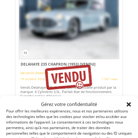
12
DELAHAYE 235 CHAPRON (1953)
[VENDU]
MEUDON (FRANCE)
19 octobre 2024
1 561 vues
Vends Delahaye 235 de 1955. Dernier modèle produit par la
marque. 6 Cylindres 3,5L. Parfait état de fonctionnement.
Superbe patine d'époque.
Gérez votre confidentialité
Pour offrir les meilleures expériences, nous et nos partenaires utilisons
Vendu par : Historic Cars
des technologies telles que les cookies pour stocker et/ou accéder aux
informations de l’appareil. Le consentement à ces technologies nous
permettra, ainsi qu’à nos partenaires, de traiter des données
personnelles telles que le comportement de navigation ou des ID uniques