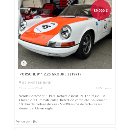
89 000
€
5
PORSCHE 911 2.2S GROUPE 3 (1971)
(92) HAUTS-DE-SEINE
10 octobre 2024
1 055 vues
Vends Porsche 911 1971. Refaite à neuf. PTH en règle. LM
Classic 2023. Immatriculée. Réfection complète. Seulement
100 km de rodage depuis - 55 000 euros de factures sur
demande. CG en règle.
Vendu par : jbc