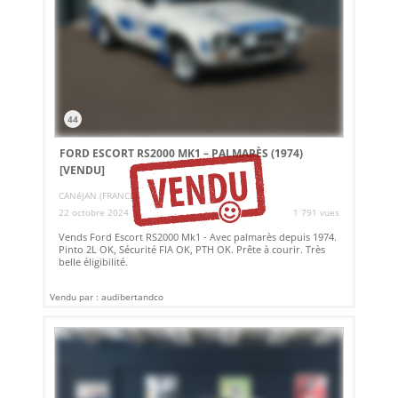
44
FORD ESCORT RS2000 MK1 – PALMARÈS (1974)
[VENDU]
CANéJAN (FRANCE)
22 octobre 2024
1 791 vues
Vends Ford Escort RS2000 Mk1 - Avec palmarès depuis 1974.
Pinto 2L OK, Sécurité FIA OK, PTH OK. Prête à courir. Très
belle éligibilité.
Vendu par : audibertandco