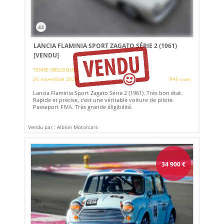
43
LANCIA FLAMINIA SPORT ZAGATO SÉRIE 2 (1961)
[VENDU]
TEMSE (BELGIQUE)
26 novembre 2024
845 vues
Lancia Flaminia Sport Zagato Série 2 (1961). Très bon état.
Rapide et précise, c'est une véritable voiture de pilote.
Passeport FIVA. Très grande éligibilité.
Vendu par : Albion Motorcars
34 900
€