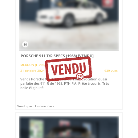
10
PORSCHE 911 T/R SPECS (1968)
[VENDU]
MEUDON (FRANCE)
21 octobre 2024
639 vues
Vends Porsche 911 T/R Specs de 1968. Evocation quasi
parfaite des 911 R de 1968. PTH FIA. Prête à courir. Très
belle éligibilité.
Vendu par : Historic Cars