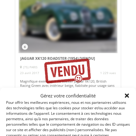
6
JAGUAR XK120 ROADSTER (1954)
[VENDU]
(75) PARIS
23 avril 2017
1 229 vues
Magnifique exemplaire de toaster Jaguar XK120, British
Racing Green avec intérieur beige, fiablisée pour usage sans
problème.
Gérez votre confidentialité
Pour offrir les meilleures expériences, nous et nos partenaires utilisons
des technologies telles que les cookies pour stocker et/ou accéder aux
Vendu par : ELIANDRE AUTOMOBILES
informations de l’appareil. Le consentement à ces technologies nous
permettra, ainsi qu’à nos partenaires, de traiter des données
personnelles telles que le comportement de navigation ou des ID uniques
sur ce site et afficher des publicités (non-) personnalisées. Ne pas
consentir ou retirer son consentement peut nuire à certaines