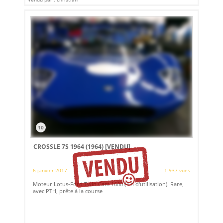
10
CROSSLE 7S 1964 (1964)
[VENDU]
6 janvier 2017
1 937 vues
Moteur Lotus-Ford Twin Cam 1600 (4 h d'utilisation). Rare,
avec PTH, prête à la course