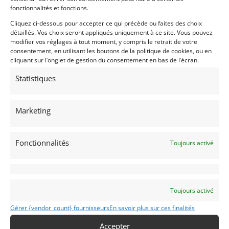
fonctionnalités et fonctions.
Cliquez ci-dessous pour accepter ce qui précède ou faites des choix
détaillés. Vos choix seront appliqués uniquement à ce site. Vous pouvez
modifier vos réglages à tout moment, y compris le retrait de votre
consentement, en utilisant les boutons de la politique de cookies, ou en
cliquant sur l’onglet de gestion du consentement en bas de l’écran.
Statistiques
5
JAGUAR XJS CABRIOLET 4.0 (1995)
[VENDU]
Marketing
(75) PARIS
23 avril 2017
1 370 vues
Fonctionnalités
V8 4.L. Import US, jantes 17", radars de recul, sièges
Toujours activé
électriques à mémoire, boîte automatique, très bel état
Vendu par : ELIANDRE AUTOMOBILES
Toujours activé
Gérer {vendor_count} fournisseurs
En savoir plus sur ces finalités
Accepter