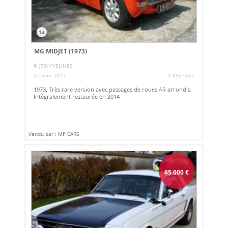
14
MG MIDJET (1973)
(78) YVELINES
27 avril 2017
1 892 vues
1973, Très rare version avec passages de roues AR arrondis.
Intégralement restaurée en 2014
Vendu par : MP CARS
65 000
€