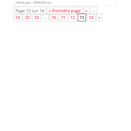
Vendu par : DPMcMorran
Page 73 sur 74
« Première page
«
…
10
20
30
…
70
71
72
73
74
»