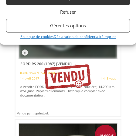
Refuser
Gérer les options
Politique de cookies
Déclaration de confidentialité
Imprint
6
FORD RS 200 (1987)
[VENDU]
ISERNHAGEN (ALLEMAGNE)
14 avril 2017
1 445 vues
A vendre FORD RS 200 de 1987. Version routière, 14.200 Km
d'origine. Papiers allemands. Historique complet avec
documentation.
Vendu par : springbok
118 000
€