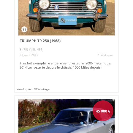
14
TRIUMPH TR 250 (1968)
(78) YVELINES
23 avril 2017
1 784 vues
Très bel exemplaire entièrement restauré. 2006 mécanique,
2014 carrosserie depuis le châssis, 1000 Miles depuis.
Vendu par : GT-Vintage
45 000
€