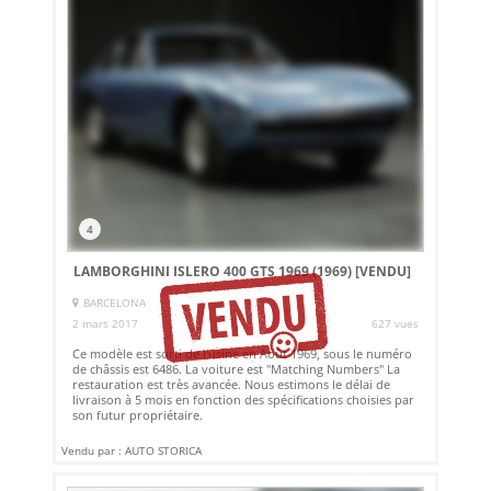
4
LAMBORGHINI ISLERO 400 GTS 1969 (1969)
[VENDU]
BARCELONA
2 mars 2017
627 vues
Ce modèle est sorti de l'usine en Août 1969, sous le numéro
de châssis est 6486. La voiture est "Matching Numbers" La
restauration est très avancée. Nous estimons le délai de
livraison à 5 mois en fonction des spécifications choisies par
son futur propriétaire.
Vendu par : AUTO STORICA