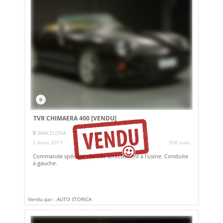
9
TVR CHIMAERA 400
[VENDU]
BARCELONA
2 mars 2017
998 vues
Commande spéciale réalisée directement à l'usine. Conduite
à gauche.
Vendu par : AUTO STORICA