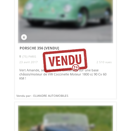
6
PORSCHE 356
[VENDU]
(75) PARIS
23 avril 2017
2 510 vues
Vert Amande, sellerie fauve Construite sur une base
châssis/moteur de VW Coccinelle Moteur 1800 cc 90 Cv 60
KM !
Vendu par : ELIANDRE AUTOMOBILES