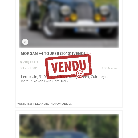
6
MORGAN +4 TOURER (2010)
[VENDU]
(75) PARIS
23 avril 2017
1 256 vues
1 ère main, 31 000 Km British Racing Green, Cuir beige.
Moteur Rover Twin Cam 16s 2L
Vendu par : ELIANDRE AUTOMOBILES