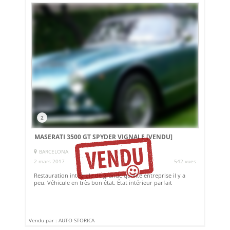
2
MASERATI 3500 GT SPYDER VIGNALE
[VENDU]
BARCELONA
2 mars 2017
542 vues
Restauration intégrale de grande qualité entreprise il y a
peu. Véhicule en très bon état. État intérieur parfait
Vendu par : AUTO STORICA