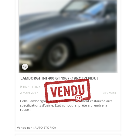
12
LAMBORGHINI 400 GT 1967 (1967)
[VENDU]
BARCELONA
2 mars 2017
389 vues
Celle Lamborghini 400 GT a été entièrement restaurée aux
spécifications d'usine. Etat concours, prête à prendre la
route !
Vendu par : AUTO STORICA