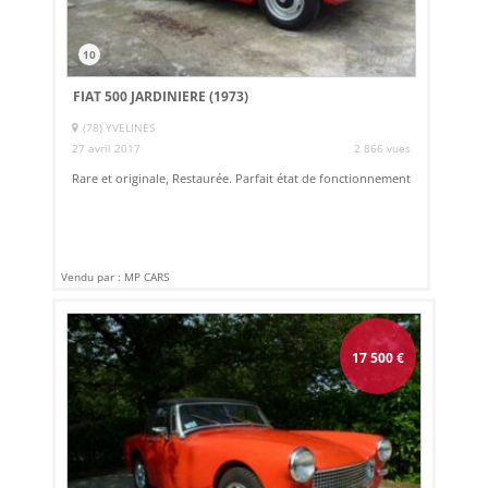
10
FIAT 500 JARDINIERE (1973)
(78) YVELINES
27 avril 2017
2 866 vues
Rare et originale, Restaurée. Parfait état de fonctionnement
Vendu par : MP CARS
17 500
€