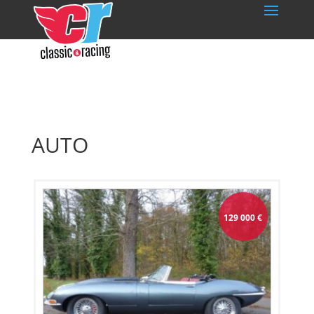
AUTO
129 000
€