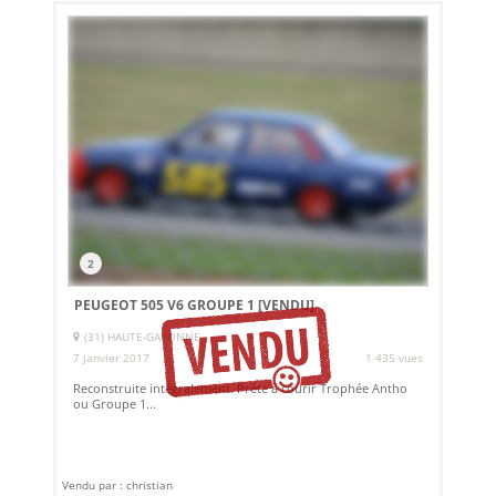
2
PEUGEOT 505 V6 GROUPE 1
[VENDU]
(31) HAUTE-GARONNE
7 janvier 2017
1 435 vues
Reconstruite intégralement. Prête à courir Trophée Antho
ou Groupe 1...
Vendu par : christian