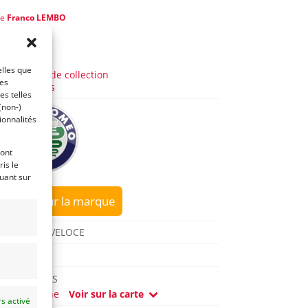
de
Franco LEMBO
 4 ans)
AUTO
elles que
Voitures de collection
ces
Italiennes
es telles
(non-)
ionnalités
ront
is le
quant sur
sur la marque
1750 GT VELOCE
1968
REIMS
(51) Marne
Voir sur la carte
s activé