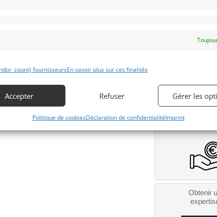
Toujour
Contacter l
Téléphone
ndor_count} fournisseurs
En savoir plus sur ces finalités
Signaler v
Accepter
Refuser
Gérer les opt
Obtenir 
financeme
Politique de cookies
Déclaration de confidentialité
Imprint
Bientôt dispo
Obtenir 
expertis