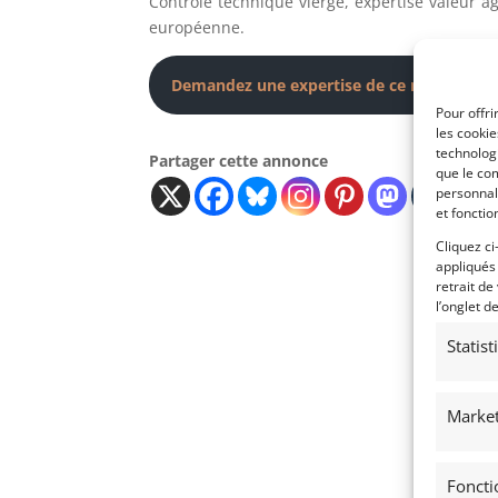
Contrôle technique vierge, expertise valeur agr
européenne.
Demandez une expertise de ce modèle
Pour offri
les cooki
technologi
Partager cette annonce
que le com
personnal
et fonctio
Cliquez ci
appliqués
retrait de
l’onglet d
Statis
Market
Foncti