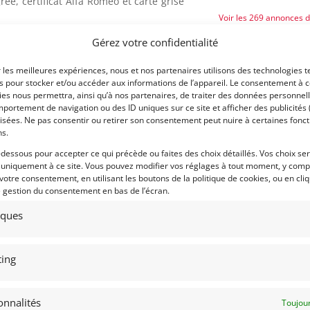
ée, certificat Alfa Roméo et carte grise
Voir les 269 annonces 
Gérez votre confidentialité
Publié: 29 août 2022 (il y a
Catégorie :
r les meilleures expériences, nous et nos partenaires utilisons des technologies t
es pour stocker et/ou accéder aux informations de l’appareil. Le consentement à 
es nous permettra, ainsi qu’à nos partenaires, de traiter des données personnell
portement de navigation ou des ID uniques sur ce site et afficher des publicités 
Marque :
isées. Ne pas consentir ou retirer son consentement peut nuire à certaines fonct
ns.
-dessous pour accepter ce qui précède ou faites des choix détaillés. Vos choix se
 uniquement à ce site. Vous pouvez modifier vos réglages à tout moment, y compr
 votre consentement, en utilisant les boutons de la politique de cookies, ou en cli
e gestion du consentement en bas de l’écran.
tiques
Modèle :
Année :
ing
Lieu :
onnalités
Toujour