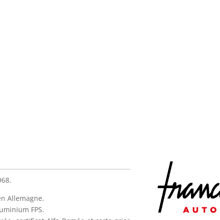
968.
en Allemagne.
aluminium FPS.