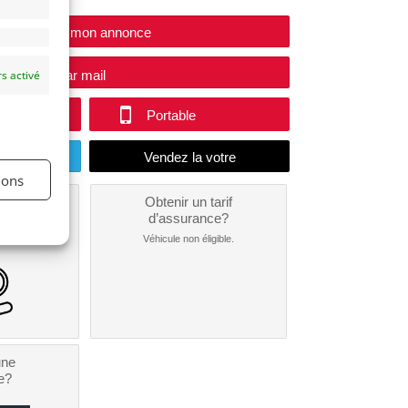
Modifier mon annonce
s activé
e vendeur par mail
Portable
endu
ions
un
Obtenir un tarif
nt ?
d’assurance?
nible...
Véhicule non éligible.
une
e?