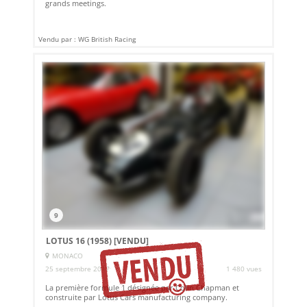
grands meetings.
Vendu par : WG British Racing
9
LOTUS 16 (1958)
[VENDU]
MONACO
25 septembre 2017
1 480 vues
La première formule 1 désignée par Colin Chapman et
construite par Lotus Cars manufacturing company.