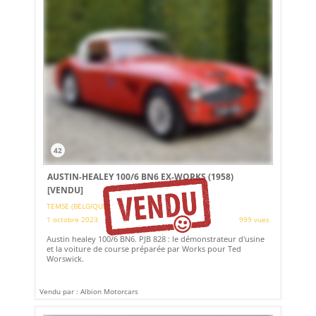
42
AUSTIN-HEALEY 100/6 BN6 EX-WORKS (1958)
[VENDU]
TEMSE (BELGIQUE)
1 octobre 2023
999 vues
Austin healey 100/6 BN6. PJB 828 : le démonstrateur d'usine
et la voiture de course préparée par Works pour Ted
Worswick.
Vendu par : Albion Motorcars