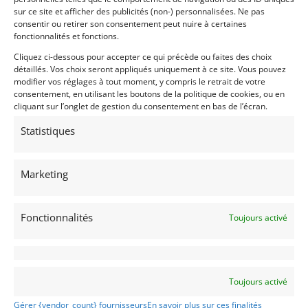
sur ce site et afficher des publicités (non-) personnalisées. Ne pas
consentir ou retirer son consentement peut nuire à certaines
fonctionnalités et fonctions.
Cliquez ci-dessous pour accepter ce qui précède ou faites des choix
détaillés. Vos choix seront appliqués uniquement à ce site. Vous pouvez
modifier vos réglages à tout moment, y compris le retrait de votre
consentement, en utilisant les boutons de la politique de cookies, ou en
cliquant sur l’onglet de gestion du consentement en bas de l’écran.
Statistiques
Marketing
10
LOTUS 16 (1958)
[VENDU]
SCHOTEN (BELGIQUE)
Fonctionnalités
Toujours activé
31 janvier 2022
1 009 vues
Vends Formule 1 histiorique LOTUS 16 de 1958. Historique
connu. Très bien entretenue et éligible à Goodwood ainsi
qu'au Grand Prix Historique de Monaco. Très performante,
elle nécessitera peut être quzques trapus de cosmétique.
Toujours activé
Elle vien avec un joli lot de pièces et une grosse...
Gérer {vendor_count} fournisseurs
En savoir plus sur ces finalités