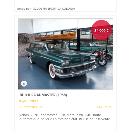
Vendu par : SCUDERIA SPORTIVA COLONIA
34 000
€
6
BUICK ROADMASTER (1958)
(45) LOIRET
11 novembre 2019
1 669 vues
Vends Buick Roadmaster 1958. Moteur V8 364ci. Boite
Automatique. Sellerie en très bon état. Révisé pour la vente.