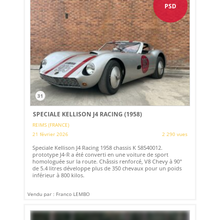
PSD
31
SPECIALE KELLISON J4 RACING (1958)
REIMS (FRANCE)
21 février 2026
2 290 vues
Speciale Kellison J4 Racing 1958 chassis K 58540012.
prototype J4-R a été converti en une voiture de sport
homologuée sur la route. Châssis renforcé, V8 Chevy à 90°
de 5.4 litres développe plus de 350 chevaux pour un poids
inférieur à 800 kilos.
Vendu par : Franco LEMBO