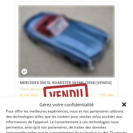
31
MERCEDES 300 SL ROADSTER (W198) (1958)
[VENDU]
TEMSE (BELGIQUE)
23 mai 2022
1 590 vues
Vends Mercedes 300 SL Roadster de 1958 (W198) en état
Gérez votre confidentialité
concours. Matching Numbers, entièrement restaurée en
Pour offrir les meilleures expériences, nous et nos partenaires utilisons
2010-2011. Magnifique combinaison de couleurs Mittelblau
Metallic avec intérieur en cuir rouge.
des technologies telles que les cookies pour stocker et/ou accéder aux
informations de l’appareil. Le consentement à ces technologies nous
permettra, ainsi qu’à nos partenaires, de traiter des données
Vendu par : Albion Motorcars
personnelles telles que le comportement de navigation ou des ID uniques