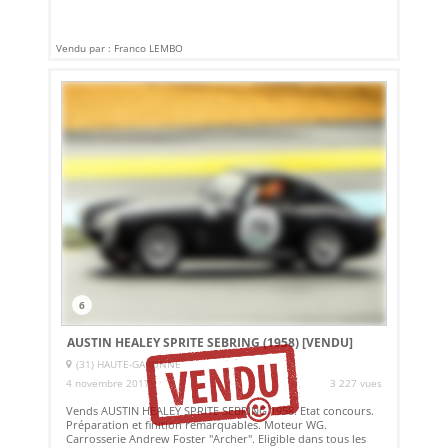
Vendu par : Franco LEMBO
6
AUSTIN HEALEY SPRITE SEBRING (1958)
[VENDU]
(31) HAUTE-GARONNE
4 novembre 2017
3 227 vues
Vends AUSTIN HEALEY SPRITE SEBRING 1958. Etat concours.
Préparation et finition remarquables. Moteur WG.
Carrosserie Andrew Foster "Archer". Eligible dans tous les