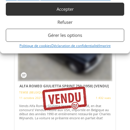
Vendu par : RMD
Accepter
Refuser
Gérer les options
Politique de cookies
Déclaration de confidentialité
Imprint
37
ALFA ROMEO GIULIETTA SPRINT 750 (1958)
[VENDU]
TEMSE (BELGIQUE)
11 octobre 2021
1 432 vues
Vends Alfa Romeo Giulietta Sprint 750 de 1958, en état
concours! Vendue neuve aux USA, importée en Belgique au
début des années 1990 et entièrement restaurée par Charles
Wijnands. La voiture se présente encore en parfait état!