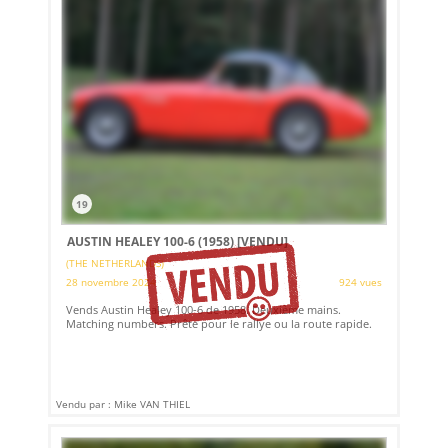
19
AUSTIN HEALEY 100-6 (1958)
[VENDU]
(THE NETHERLANDS)
28 novembre 2024
924 vues
Vends Austin Healey 100-6 de 1958. Deuxième mains.
Matching numbers. Prête pour le rallye ou la route rapide.
Vendu par : Mike VAN THIEL