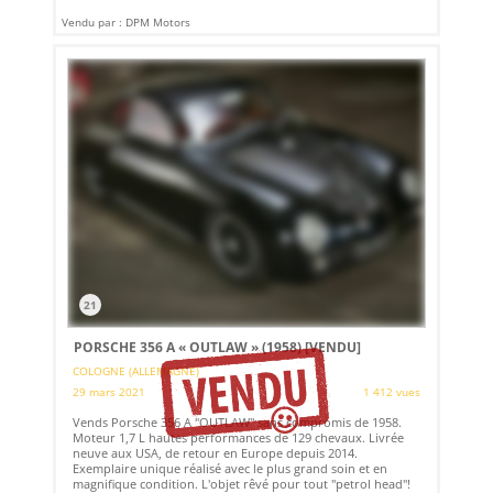
Vendu par : DPM Motors
21
PORSCHE 356 A « OUTLAW » (1958)
[VENDU]
COLOGNE (ALLEMAGNE)
29 mars 2021
1 412 vues
Vends Porsche 356 A "OUTLAW" sans compromis de 1958.
Moteur 1,7 L hautes performances de 129 chevaux. Livrée
neuve aux USA, de retour en Europe depuis 2014.
Exemplaire unique réalisé avec le plus grand soin et en
magnifique condition. L'objet rêvé pour tout "petrol head"!