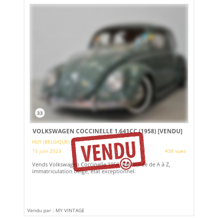
33
VOLKSWAGEN COCCINELLE 1.641CC (1958)
[VENDU]
HUY (BELGIQUE)
15 juin 2023
438 vues
Vends Volkswagen Coccinelle 1958. Restaurée de A à Z,
immatriculation belge, état exceptionnel.
Vendu par : MY VINTAGE