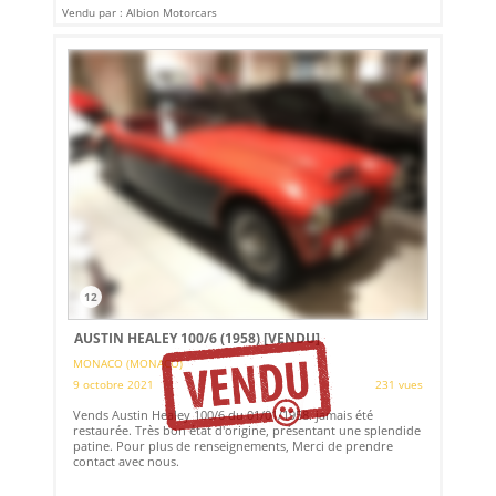
Vendu par : Albion Motorcars
12
AUSTIN HEALEY 100/6 (1958)
[VENDU]
MONACO (MONACO)
9 octobre 2021
231 vues
Vends Austin Healey 100/6 du 01/01/1958. jamais été
restaurée. Très bon état d'origine, présentant une splendide
patine. Pour plus de renseignements, Merci de prendre
contact avec nous.