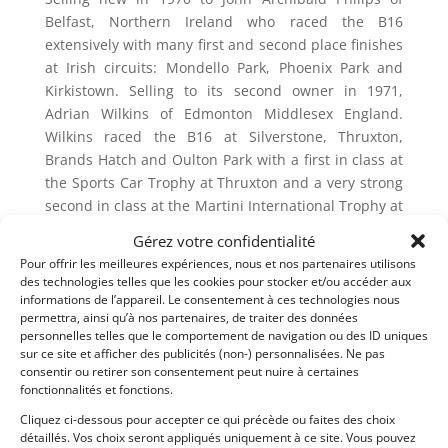
Belfast, Northern Ireland who raced the B16
extensively with many first and second place finishes
at Irish circuits: Mondello Park, Phoenix Park and
Kirkistown. Selling to its second owner in 1971,
Adrian Wilkins of Edmonton Middlesex England.
Wilkins raced the B16 at Silverstone, Thruxton,
Brands Hatch and Oulton Park with a first in class at
the Sports Car Trophy at Thruxton and a very strong
second in class at the Martini International Trophy at
Silverstone.
Gérez votre confidentialité
Pour offrir les meilleures expériences, nous et nos partenaires utilisons
DBE-016 has old HSCC Papers issued in 1986. In the
des technologies telles que les cookies pour stocker et/ou accéder aux
HSCC Papers it states that it was seen in the Chevron
informations de l’appareil. Le consentement à ces technologies nous
Factory in 1977 being repaired. It was advertised for
permettra, ainsi qu’à nos partenaires, de traiter des données
sale in Autosport by Paul Weldon in November 1978.
personnelles telles que le comportement de navigation ou des ID uniques
sur ce site et afficher des publicités (non-) personnalisées. Ne pas
Well-known racers, owners and collectors included
consentir ou retirer son consentement peut nuire à certaines
John Heath, Brian Auger, Nigel Hulme and Ernst
fonctionnalités et fonctions.
Schuster.
Cliquez ci-dessous pour accepter ce qui précède ou faites des choix
détaillés. Vos choix seront appliqués uniquement à ce site. Vous pouvez
Then coming to the United States, it was owned and