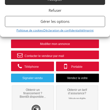
2CV6
Refuser
1981
Gérer les options
LYON
Politique de cookies
Déclaration de confidentialité
Imprint
Modifier mon annonce
Contacter le vendeur par mail
Téléphone
Portable
Signaler vendu
Obtenir un
Obtenir un tarif
financement ?
d’assurance?
Bientôt disponible...
Véhicule non éligible.