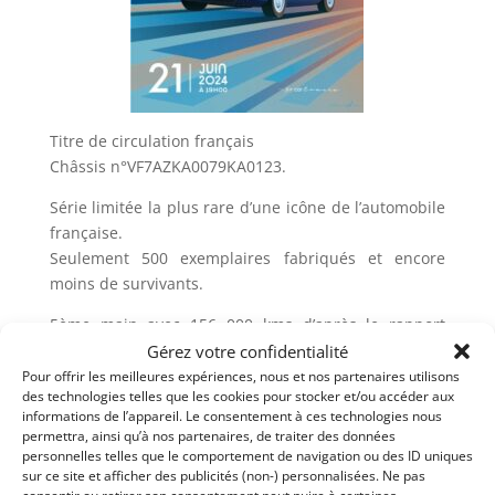
Titre de circulation français
Châssis n°VF7AZKA0079KA0123.
Série limitée la plus rare d’une icône de l’automobile
française.
Seulement 500 exemplaires fabriqués et encore
moins de survivants.
5ème main avec 156 000 kms d’après le rapport
Histovec.
Gérez votre confidentialité
Voiture intégralement restaurée, contrôle technique
Pour offrir les meilleures expériences, nous et nos partenaires utilisons
des technologies telles que les cookies pour stocker et/ou accéder aux
vierge
informations de l’appareil. Le consentement à ces technologies nous
permettra, ainsi qu’à nos partenaires, de traiter des données
personnelles telles que le comportement de navigation ou des ID uniques
Demandez une expertise de ce modèle
sur ce site et afficher des publicités (non-) personnalisées. Ne pas