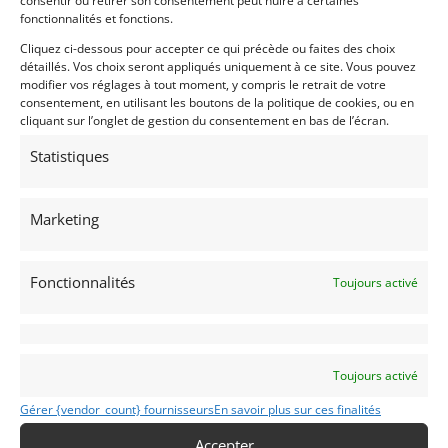
consentir ou retirer son consentement peut nuire à certaines
fonctionnalités et fonctions.
Partager cette annonce
Cliquez ci-dessous pour accepter ce qui précède ou faites des choix
détaillés. Vos choix seront appliqués uniquement à ce site. Vous pouvez
modifier vos réglages à tout moment, y compris le retrait de votre
consentement, en utilisant les boutons de la politique de cookies, ou en
cliquant sur l’onglet de gestion du consentement en bas de l’écran.
Statistiques
Voir les 24 annonces de
Collector Car Auctions
Marketing
Publié: 12 juin 2024 (il y a 2 ans)
AUTO
Fonctionnalités
Toujours activé
Voitures de collection
VENTES AUX ENCHERES
AUTOMOBILES DE COLLECTION & AUTOMOBILIA
Toujours activé
Gérer {vendor_count} fournisseurs
En savoir plus sur ces finalités
Accepter