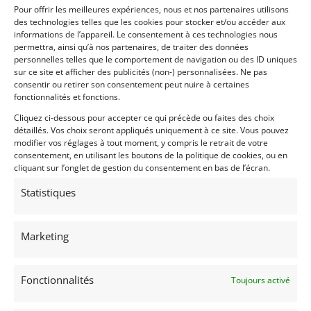
CONTENU DU DOSSIER HISTORIQUE
Pour offrir les meilleures expériences, nous et nos partenaires utilisons
Carte grise française normale
des technologies telles que les cookies pour stocker et/ou accéder aux
Rapport Histovec
informations de l’appareil. Le consentement à ces technologies nous
permettra, ainsi qu’à nos partenaires, de traiter des données
Toutes les cartes grises (originales ou copies), hormis
personnelles telles que le comportement de navigation ou des ID uniques
la première
sur ce site et afficher des publicités (non-) personnalisées. Ne pas
Important lot de factures (les plus anciennes datent
consentir ou retirer son consentement peut nuire à certaines
de 1983)
fonctionnalités et fonctions.
Contrôles techniques
Cliquez ci-dessous pour accepter ce qui précède ou faites des choix
Manuel des accessoires d’époque
détaillés. Vos choix seront appliqués uniquement à ce site. Vous pouvez
modifier vos réglages à tout moment, y compris le retrait de votre
Copie du catalogue des pièces détachées d’usine
consentement, en utilisant les boutons de la politique de cookies, ou en
Documentation diverse à propos de l’entretien
cliquant sur l’onglet de gestion du consentement en bas de l’écran.
Dossier de photos additionnelles sur demande
Statistiques
LOT DE BORD
Capote
Couvre-capote
Marketing
Véhicule visible dans notre showroom de 1000m2
situé aux portes de Lyon.
Fonctionnalités
Toujours activé
Descriptif complet & photos de détails à retrouver
sur notre site internet dans la rubrique AUTOS.