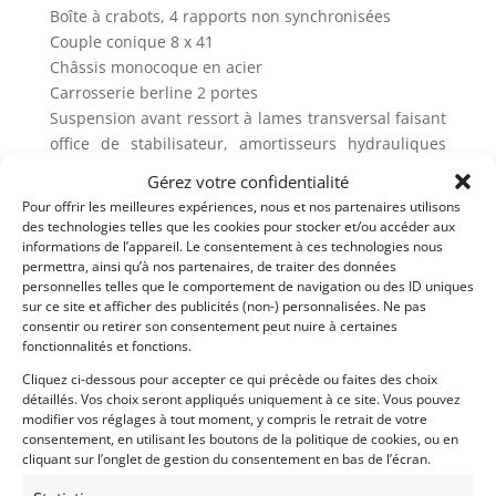
Boîte à crabots, 4 rapports non synchronisées
Couple conique 8 x 41
Châssis monocoque en acier
Carrosserie berline 2 portes
Suspension avant ressort à lames transversal faisant
office de stabilisateur, amortisseurs hydrauliques
télécospiques
Gérez votre confidentialité
Suspension arrière ressorts hélicoïdaux,
Pour offrir les meilleures expériences, nous et nos partenaires utilisons
amortisseurs hydrauliques télescopiques
des technologies telles que les cookies pour stocker et/ou accéder aux
concentriques
informations de l’appareil. Le consentement à ces technologies nous
permettra, ainsi qu’à nos partenaires, de traiter des données
Freins hydrauliques à tambours sur les 4 roues, 1
personnelles telles que le comportement de navigation ou des ID uniques
circuit
sur ce site et afficher des publicités (non-) personnalisées. Ne pas
Direction à vis et secteur, 26 à 2
consentir ou retirer son consentement peut nuire à certaines
fonctionnalités et fonctions.
Jantes 3 1/2 x 12
Pneumatiques 125 x 12
Cliquez ci-dessous pour accepter ce qui précède ou faites des choix
Longueur 2,97 m
détaillés. Vos choix seront appliqués uniquement à ce site. Vous pouvez
modifier vos réglages à tout moment, y compris le retrait de votre
Largeur 1,32 m
consentement, en utilisant les boutons de la politique de cookies, ou en
Hauteur 1,32 m
cliquant sur l’onglet de gestion du consentement en bas de l’écran.
Voie avant 1,12 m