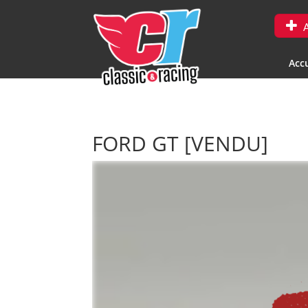
A
Accu
FORD GT
[VENDU]