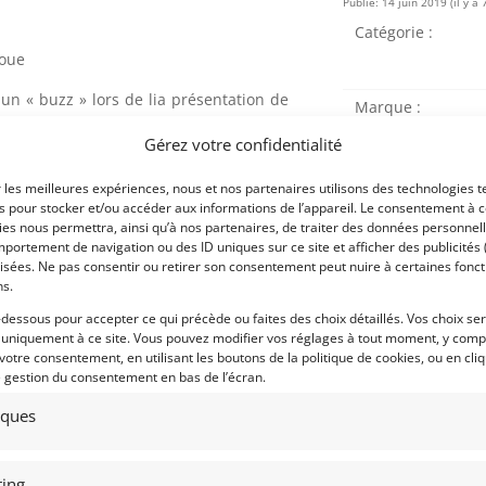
Publié: 14 juin 2019 (il y a 
Catégorie :
roue
n « buzz » lors de lia présentation de
Marque :
al de l’automobile nord-américain. La
Gérez votre confidentialité
 du patrimoine sportif de la marque a
out simplement stupéfiant.Ford n’a eu
r les meilleures expériences, nous et nos partenaires utilisons des technologies t
Modèle :
r supercar.
es pour stocker et/ou accéder aux informations de l’appareil. Le consentement à 
Année :
es nous permettra, ainsi qu’à nos partenaires, de traiter des données personnell
emporel était indéniablement lié aux 4
portement de navigation ou des ID uniques sur ce site et afficher des publicités 
Lieu :
isées. Ne pas consentir ou retirer son consentement peut nuire à certaines fonct
ns.
onsidérée comme l’une des meilleures
se historique pour la route.
-dessous pour accepter ce qui précède ou faites des choix détaillés. Vos choix se
 uniquement à ce site. Vous pouvez modifier vos réglages à tout moment, y compr
esign des voitures de course d’origine,
 votre consentement, en utilisant les boutons de la politique de cookies, ou en cli
e gestion du consentement en bas de l’écran.
culant, les sièges inspirés du sport
élégant à 6 vitesses. Le tableau de bord
tiques
rience presque semblable au cockpit des
Obtenir 
financeme
eur est clairement visible dans le
Bientôt dispo
irectement derrière les sièges, ce qui
ing