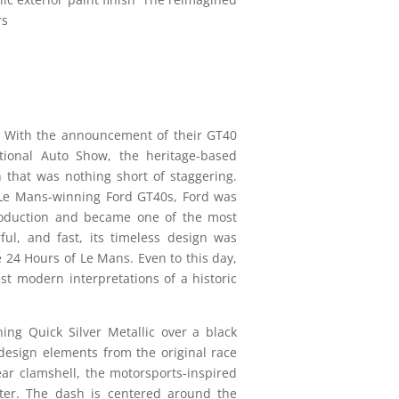
rs
 With the announcement of their GT40
tional Auto Show, the heritage-based
 that was nothing short of staggering.
 Le Mans-winning Ford GT40s, Ford was
roduction and became one of the most
ful, and fast, its timeless design was
e 24 Hours of Le Mans. Even to this day,
est modern interpretations of a historic
ng Quick Silver Metallic over a black
design elements from the original race
ear clamshell, the motorsports-inspired
fter. The dash is centered around the