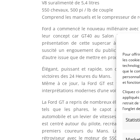
V8 suralimenté de 5,4 litres
550 chevaux, 500 pi / lb de couple
Comprend les manuels et le compresseur de 
Ford a commencé le nouveau millénaire avec u
leur concept car GT40 au Salon internation
présentation de cette supercar à l’origine
suscité un engouement du public qui était t
Pour offri
d’autre issue que de mettre en production leu
les cooki
technologi
Élégant, puissant et rapide, son design int
que le com
victoires des 24 Heures du Mans.
personnal
et fonctio
Même à ce jour, la Ford GT est toujours c
interprétations modernes d’une voiture de cour
Cliquez ci
appliqués
La Ford GT a repris de nombreux éléments de d
retrait de
l’onglet d
tels que les phares, le capot arrière bas
automobile et un levier de vitesses simple et 
Statis
est centré autour du pilote, recréant l’expé
premiers coureurs du Mans. Le compress
rétroviseur avec le moteur de 550 chevaux d
Market