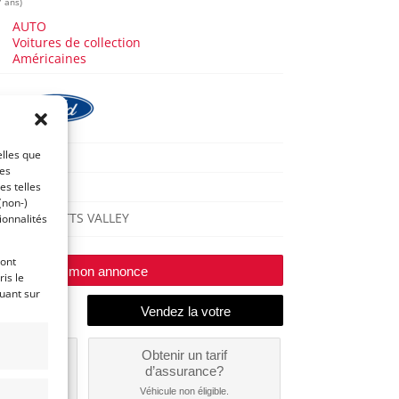
7 ans)
AUTO
Voitures de collection
Américaines
elles que
GT
ces
2005
es telles
(non-)
SCOTTS VALLEY
ionnalités
ront
Modifier mon annonce
is le
quant sur
un
Obtenir un tarif
nt ?
d’assurance?
nible...
Véhicule non éligible.