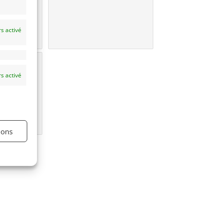
s activé
une
e?
s activé
ions