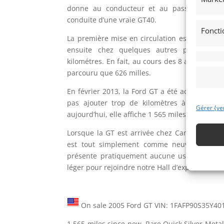
donne au conducteur et au passager un av
conduite d’une vraie GT40.
Foncti
La première mise en circulation est enregistr
ensuite chez quelques autres propriétair
kilométres. En fait, au cours des 8 années qui o
parcouru que 626 milles.
En février 2013, la Ford GT a été achetée par
pas ajouter trop de kilomètres à la Ford cla
Gérer {ve
aujourd’hui, elle affiche 1 565 miles (2500 Km) 
Lorsque la GT est arrivée chez Canepa, elle 
est tout simplement comme neuve. L’intéri
présente pratiquement aucune usure. La voit
léger pour rejoindre notre Hall d’exposition et
On sale 2005 Ford GT VIN: 1FAFP90S35Y40
1,565 miles since new Rare Quick Silver Metal