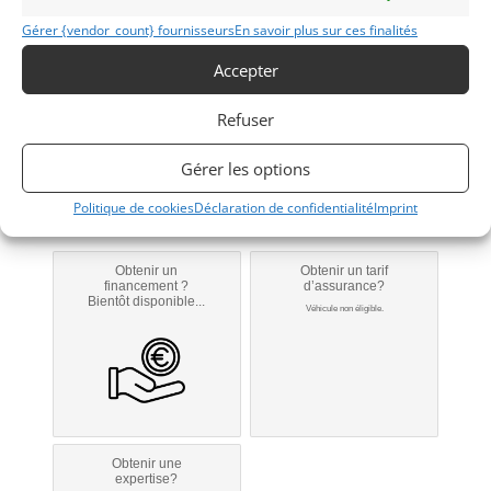
Gérer {vendor_count} fournisseurs
En savoir plus sur ces finalités
1969
Accepter
BARCELONA
Refuser
Gérer les options
Modifier mon annonce
Politique de cookies
Déclaration de confidentialité
Imprint
Obtenir un
Obtenir un tarif
financement ?
d’assurance?
Bientôt disponible...
Véhicule non éligible.
Obtenir une
expertise?