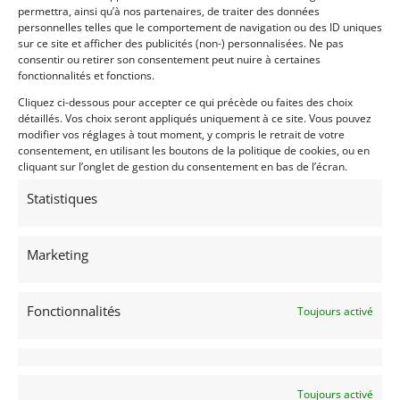
permettra, ainsi qu’à nos partenaires, de traiter des données
personnelles telles que le comportement de navigation ou des ID uniques
sur ce site et afficher des publicités (non-) personnalisées. Ne pas
Partager cette annonce
consentir ou retirer son consentement peut nuire à certaines
fonctionnalités et fonctions.
Cliquez ci-dessous pour accepter ce qui précède ou faites des choix
détaillés. Vos choix seront appliqués uniquement à ce site. Vous pouvez
modifier vos réglages à tout moment, y compris le retrait de votre
consentement, en utilisant les boutons de la politique de cookies, ou en
cliquant sur l’onglet de gestion du consentement en bas de l’écran.
Statistiques
Voir les 9 annonces de
AUTO STORICA
Publié: 2 mars 2017 (il y a 9 ans)
Marketing
Voitures de collection
Italiennes
Fonctionnalités
Toujours activé
Toujours activé
ISLERO 400 GTS