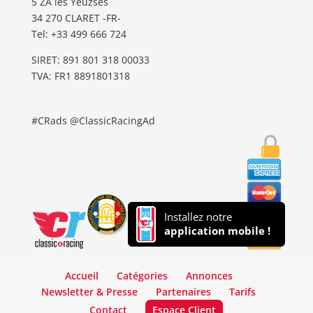
5 ZA les Yeuzses
34 270 CLARET -FR-
Tel: ‭+33 499 666 724‬
SIRET: 891 801 318 00033
TVA: FR1 8891801318
#CRads @ClassicRacingAd
Installez notre
application mobile !
Accueil
Catégories
Annonces
Newsletter & Presse
Partenaires
Tarifs
Contact
Espace Client