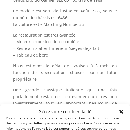
Vends LAMBORGHINI ISLERO 400 GTS de 1969
Ce modèle est sorti de l’usine en Août 1969, sous le
numéro de châssis est 6486.
La voiture est « Matching Numbers »
La restauration est très avancée :
– Moteur reconstruction complète.
– Reste à installer l’intérieur (sièges déjà fait).
– Tableau de bord.
Nous estimons le délai de livraison à 5 mois en
fonction des spécifications choisies par son futur
propriétaire.
Une grande classique italienne qui une fois
parfaitement restaurée, représentera un très bon
investissement tout en apportant beaucoup de
plaisir d’utilisation à son heureux propriétaire.
Gérez votre confidentialité
Pour offrir les meilleures expériences, nous et nos partenaires utilisons
des technologies telles que les cookies pour stocker et/ou accéder aux
Demandez une expertise de ce modèle
informations de l’appareil. Le consentement à ces technologies nous