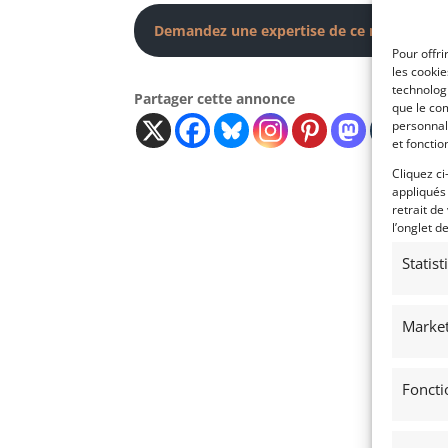
Demandez une expertise de ce modèle
Pour offri
les cooki
technologi
Partager cette annonce
que le com
personnal
et fonctio
Cliquez ci
appliqués
retrait de
l’onglet d
Statis
Market
Foncti