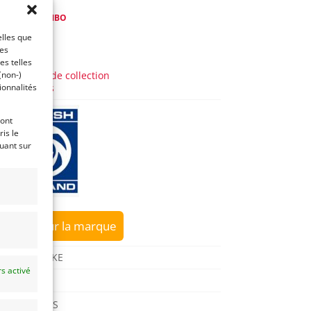
de
Franco LEMBO
elles que
y a 3 ans)
ces
es telles
AUTO
(non-)
Voitures de collection
ionnalités
Anglaises
ront
is le
quant sur
sur la marque
MINI MOKE
s activé
1981
REIMS