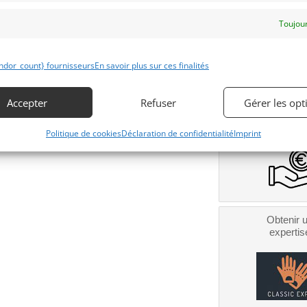
Toujour
ndor_count} fournisseurs
En savoir plus sur ces finalités
Obtenir 
Accepter
Refuser
Gérer les opt
financeme
Bientôt dispo
Politique de cookies
Déclaration de confidentialité
Imprint
Obtenir 
expertis