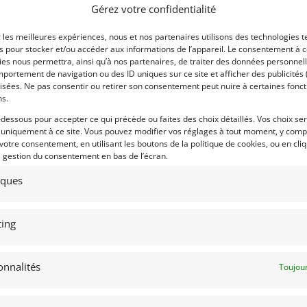
Gérez votre confidentialité
Voir les 269 annonces 
r les meilleures expériences, nous et nos partenaires utilisons des technologies t
Publié: 26 octobre 2023 (il 
es pour stocker et/ou accéder aux informations de l’appareil. Le consentement à 
es nous permettra, ainsi qu’à nos partenaires, de traiter des données personnell
Catégorie :
portement de navigation ou des ID uniques sur ce site et afficher des publicités 
isées. Ne pas consentir ou retirer son consentement peut nuire à certaines fonct
ns.
Marque :
-dessous pour accepter ce qui précède ou faites des choix détaillés. Vos choix se
 uniquement à ce site. Vous pouvez modifier vos réglages à tout moment, y compr
 votre consentement, en utilisant les boutons de la politique de cookies, ou en cli
e gestion du consentement en bas de l’écran.
tiques
ing
Modèle :
onnalités
Toujour
Année :
Lieu :