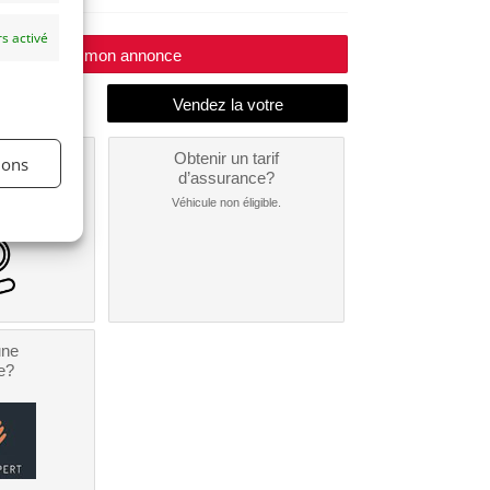
s activé
Modifier mon annonce
un
Obtenir un tarif
ions
nt ?
d’assurance?
nible...
Véhicule non éligible.
une
e?