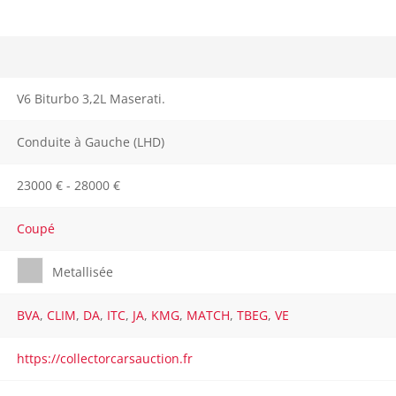
V6 Biturbo 3,2L Maserati.
Conduite à Gauche (LHD)
23000 € - 28000 €
Coupé
Metallisée
BVA
,
CLIM
,
DA
,
ITC
,
JA
,
KMG
,
MATCH
,
TBEG
,
VE
https://collectorcarsauction.fr