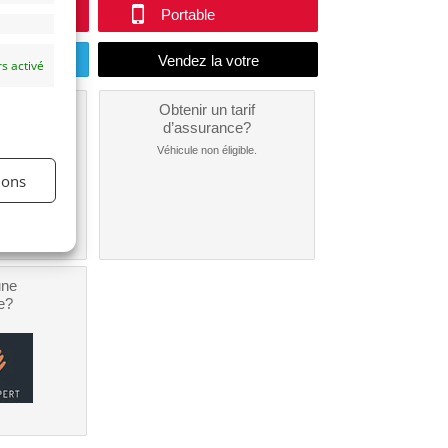
Portable
endu
s activé
un
Obtenir un tarif
nt ?
d’assurance?
nible...
Véhicule non éligible.
ions
une
e?