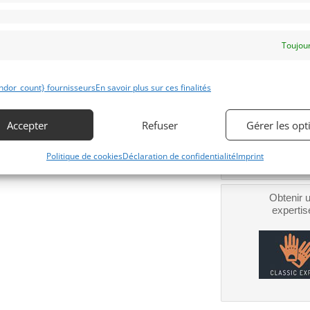
epuis plus de 10 ans.
Téléphone
dmission refait.
Signaler v
Toujour
 prestige plaisir imbattable
Obtenir 
ndor_count} fournisseurs
En savoir plus sur ces finalités
financeme
Bientôt dispo
Accepter
Refuser
Gérer les opt
Politique de cookies
Déclaration de confidentialité
Imprint
Obtenir 
expertis