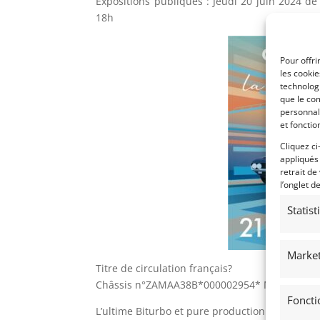
Expositions publiques : Jeudi 20 juin 2024 d
18h
Pour offri
les cooki
technologi
que le com
personnal
et fonctio
Cliquez ci
appliqués
retrait de
l’onglet d
Statis
Market
Titre de circulation français?
Châssis n°ZAMAA38B*000002954* Moteur n°2
Foncti
L’ultime Biturbo et pure production Maserati d