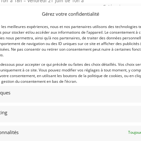
e 10h à 18h – Vendredi 21 juin de 10h à
Catégorie :
Gérez votre confidentialité
r les meilleures expériences, nous et nos partenaires utilisons des technologies t
es pour stocker et/ou accéder aux informations de l’appareil. Le consentement à 
es nous permettra, ainsi qu’à nos partenaires, de traiter des données personnell
portement de navigation ou des ID uniques sur ce site et afficher des publicités 
isées. Ne pas consentir ou retirer son consentement peut nuire à certaines fonct
Marque :
ns.
-dessous pour accepter ce qui précède ou faites des choix détaillés. Vos choix se
 uniquement à ce site. Vous pouvez modifier vos réglages à tout moment, y compr
 votre consentement, en utilisant les boutons de la politique de cookies, ou en cli
e gestion du consentement en bas de l’écran.
Modèle :
tiques
Lieu :
ing
974.
Contacter l
onnalités
Toujour
essinée par Giugiaro.