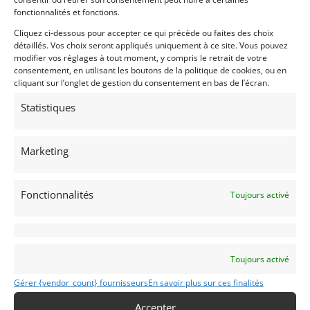
• Magnecore Leads
fonctionnalités et fonctions.
• LT 77, 5 speed Gearbox
Cliquez ci-dessous pour accepter ce qui précède ou faites des choix
• Telescopic dampers front and rear
détaillés. Vos choix seront appliqués uniquement à ce site. Vous pouvez
• Ventilated front discs
modifier vos réglages à tout moment, y compris le retrait de votre
• Frontline Calipers
consentement, en utilisant les boutons de la politique de cookies, ou en
cliquant sur l’onglet de gestion du consentement en bas de l’écran.
• Salisbury rear axle with Quaife LSD
• Anti-tramp bars
Statistiques
• 950 kgs
• Dutch Title
• Two Tillet racing seats and safety harnass
Marketing
• Foam filled tank
• Fire extinguisher
Fonctionnalités
Toujours activé
Demandez une expertise de ce modèle
Toujours activé
Partager cette annonce
Gérer {vendor_count} fournisseurs
En savoir plus sur ces finalités
Accepter