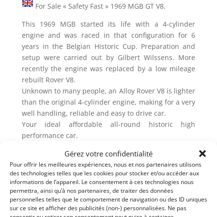
For Sale « Safety Fast » 1969 MGB GT V8.
This 1969 MGB started its life with a 4-cylinder
engine and was raced in that configuration for 6
years in the Belgian Historic Cup. Preparation and
setup were carried out by Gilbert Wilssens. More
recently the engine was replaced by a low mileage
rebuilt Rover V8.
Unknown to many people, an Alloy Rover V8 is lighter
than the original 4-cylinder engine, making for a very
well handling, reliable and easy to drive car.
Your ideal affordable all-round historic high
performance car.
Gérez votre confidentialité
Some highlights:
• 210 Bhp, 300 NM torque
Pour offrir les meilleures expériences, nous et nos partenaires utilisons
des technologies telles que les cookies pour stocker et/ou accéder aux
• Dyno Sheet available upon request
informations de l’appareil. Le consentement à ces technologies nous
• Low mileage 3,5 L engine
permettra, ainsi qu’à nos partenaires, de traiter des données
• Edelbrock 500 CFM
personnelles telles que le comportement de navigation ou des ID uniques
sur ce site et afficher des publicités (non-) personnalisées. Ne pas
• Kent 214 fast road cam, HD push rods
consentir ou retirer son consentement peut nuire à certaines