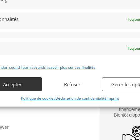
Modèle :
Année :
onnalités
Toujour
Lieu :
ner from pole position.
Toujour
 Le Mans 24 Hour race !
Contacter l
at Le Mans twice !
ndor_count} fournisseurs
En savoir plus sur ces finalités
rdais, Marino Franchetti, Kelly Collins,
Téléphone
m, Sebastien Bourdais, Joey Hand, Ian
Accepter
Refuser
Gérer les opt
Signaler v
y well developed car
Politique de cookies
Déclaration de confidentialité
Imprint
car
Obtenir 
financeme
Bientôt dispo
Power