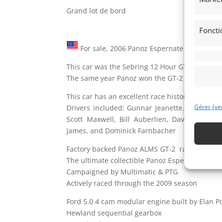
Grand lot de bord
Foncti
For sale, 2006 Panoz Espernate GTLM.
This car was the Sebring 12 Hour GT Class win
The same year Panoz won the GT-2 class at the
This car has an excellent race history : Raced 
Gérer {ve
Drivers included: Gunnar Jeanette. Patrick Bou
Scott Maxwell, Bill Auberlien, David Brabha
James, and Dominick Farnbacher
Factory backed Panoz ALMS GT-2 race car, Ver
The ultimate collectible Panoz Esperante race 
Campaigned by Multimatic & PTG
Actively raced through the 2009 season
Ford 5.0 4 cam modular engine built by Elan 
Hewland sequential gearbox