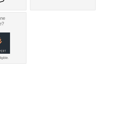
une
e?
igible.