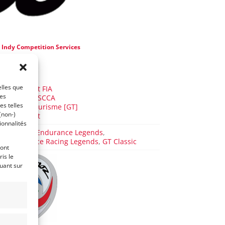
e
Indy Competition Services
 y a 7 ans)
AUTO
elles que
GT Circuit FIA
ces
GT IMSA-SCCA
es telles
Grand Tourisme [GT]
(non-)
GT Circuit
ionnalités
Masters Endurance Legends
,
Endurance Racing Legends
,
GT Classic
ront
is le
quant sur