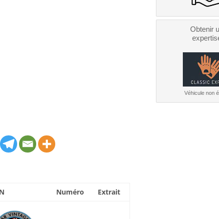
Obtenir 
expertis
Véhicule non él
N
Numéro
Extrait