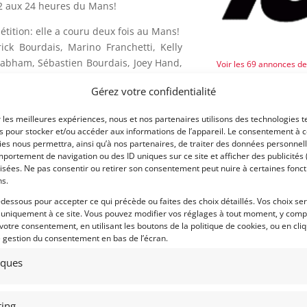
2 aux 24 heures du Mans!
étition: elle a couru deux fois au Mans!
rick Bourdais, Marino Franchetti, Kelly
 Brabham, Sébastien Bourdais, Joey Hand,
Voir les 69 annonces d
Gérez votre confidentialité
Publié: 8 novembre 2019 (il
 donc une voiture très bien développée.
Catégorie :
ionner
r les meilleures expériences, nous et nos partenaires utilisons des technologies t
es pour stocker et/ou accéder aux informations de l’appareil. Le consentement à 
es nous permettra, ainsi qu’à nos partenaires, de traiter des données personnell
portement de navigation ou des ID uniques sur ce site et afficher des publicités 
isées. Ne pas consentir ou retirer son consentement peut nuire à certaines fonct
Eligibilités :
ns.
t par Elan Power
-dessous pour accepter ce qui précède ou faites des choix détaillés. Vos choix se
 uniquement à ce site. Vous pouvez modifier vos réglages à tout moment, y compr
Marque :
 votre consentement, en utilisant les boutons de la politique de cookies, ou en cli
e gestion du consentement en bas de l’écran.
tiques
ing