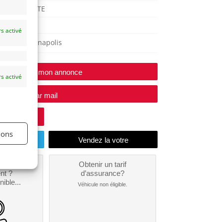
ESPERANTE
2006
s activé
Indianapolis
Modifier mon annonce
s activé
e vendeur par mail
ions
endu
un
Obtenir un tarif
nt ?
d’assurance?
nible...
Véhicule non éligible.