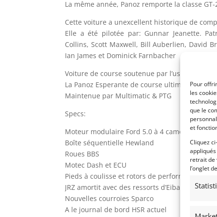
La même année, Panoz remporte la classe GT-
Cette voiture a unexcellent historique de comp
Elle a été pilotée par: Gunnar Jeanette. Pat
Collins, Scott Maxwell, Bill Auberlien, David
Ian James et Dominick Farnbacher
Voiture de course soutenue par l’usine Panoz,
La Panoz Esperante de course ultime à collect
Pour offri
les cooki
Maintenue par Multimatic & PTG
technologi
que le com
Specs:
personnal
et fonctio
Moteur modulaire Ford 5.0 à 4 cames construi
Boîte séquentielle Hewland
Cliquez ci
appliqués
Roues BBS
retrait de
Motec Dash et ECU
l’onglet d
Pieds à coulisse et rotors de performance
Statis
JRZ amortit avec des ressorts d’Eibach
Nouvelles courroies Sparco
A le journal de bord HSR actuel
Market