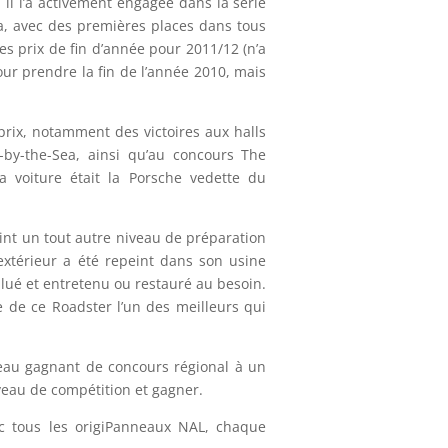
, il l’a activement engagée dans la série
, avec des premières places dans tous
es prix de fin d’année pour 2011/12 (n’a
ur prendre la fin de l’année 2010, mais
rix, notamment des victoires aux halls
l-by-the-Sea, ainsi qu’au concours The
 voiture était la Porsche vedette du
int un tout autre niveau de préparation
extérieur a été repeint dans son usine
alué et entretenu ou restauré au besoin.
e de ce Roadster l’un des meilleurs qui
veau gagnant de concours régional à un
veau de compétition et gagner.
c tous les origiPanneaux NAL, chaque