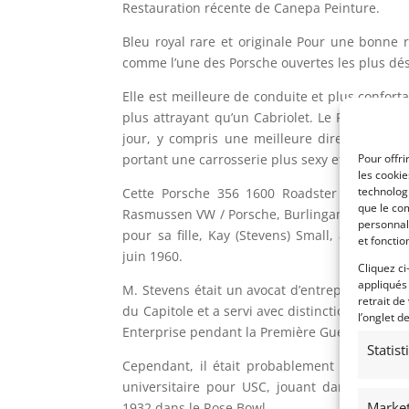
Restauration récente de Canepa Peinture.
Bleu royal rare et originale Pour une bonne 
comme l’une des Porsche ouvertes les plus dés
Elle est meilleure de conduite et plus conforta
plus attrayant qu’un Cabriolet. Le Roadster 
jour, y compris une meilleure direction et u
portant une carrosserie plus sexy et plus spect
Pour offri
les cooki
technologi
Cette Porsche 356 1600 Roadster Royal Blu
que le com
Rasmussen VW / Porsche, Burlingame, Califor
personnal
pour sa fille, Kay (Stevens) Small, après son
et fonctio
juin 1960.
Cliquez ci
appliqués
M. Stevens était un avocat d’entreprise bien 
retrait de
du Capitole et a servi avec distinction comme of
l’onglet d
Enterprise pendant la Première Guerre mondia
Statis
Cependant, il était probablement mieux con
universitaire pour USC, jouant dans les éq
Market
1932 dans le Rose Bowl.