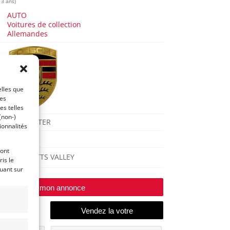
 3 ans)
AUTO
Voitures de collection
Allemandes
elles que
ces
es telles
(non-)
B ROADSTER
ionnalités
1960
ront
SCOTTS VALLEY
is le
quant sur
Modifier mon annonce