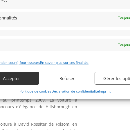
Obtenir 
financeme
ant les 49 années suivantes. Au début,
Bientôt dispo
urs, mais a finalement permis à son frère
onnalités
Toujour
esté dans son garage pendant douze ans
.
Toujour
 tôle du moteur ont été l’œuvre de Carol
Obtenir 
 à San Jose, en Californie. L’intérieur et
expertis
ndor_count} fournisseurs
En savoir plus sur ces finalités
 Finish Line Interiors à Santa Clara, en
Accepter
Refuser
Gérer les opt
é reconstruits par Robert Grigsby de RMG
Politique de cookies
Déclaration de confidentialité
Imprint
e au printemps 2009. La voiture a
ncours d’élégance de Hillsborough en
iture à David Rossiter de Folsom, en