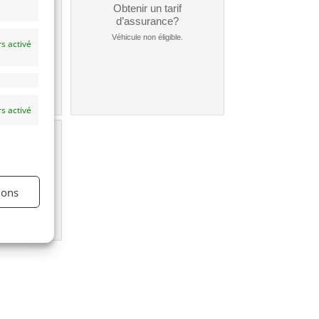
un
Obtenir un tarif
nt ?
d’assurance?
nible...
Véhicule non éligible.
s activé
s activé
une
e?
ions