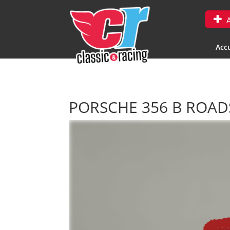
A
Accu
PORSCHE 356 B ROA