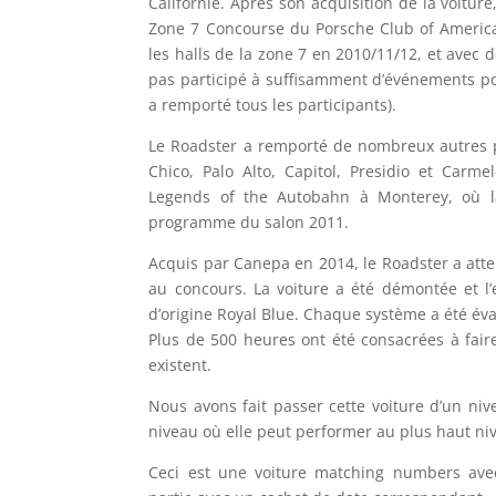
Californie. Après son acquisition de la voiture
Zone 7 Concourse du Porsche Club of America
les halls de la zone 7 en 2010/11/12, et avec d
pas participé à suffisamment d’événements po
a remporté tous les participants).
Le Roadster a remporté de nombreux autres p
Chico, Palo Alto, Capitol, Presidio et Carme
Legends of the Autobahn à Monterey, où la
programme du salon 2011.
Acquis par Canepa en 2014, le Roadster a atte
au concours. La voiture a été démontée et l’
d’origine Royal Blue. Chaque système a été év
Plus de 500 heures ont été consacrées à fair
existent.
Nous avons fait passer cette voiture d’un ni
niveau où elle peut performer au plus haut ni
Ceci est une voiture matching numbers ave