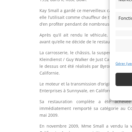
Kay Small a gardé ce merveilleux cadeau pend
elle l’utilisait comme chauffeur de tous les jo
Foncti
d’en profiter pendant de nombreuses années.
Après qu’il ait rendu le véhicule, il est r
avant qu’elle ne décide de le restaurer en 2007
La carrosserie, le châssis, la suspension et la
Kleindienst / Guy Walker de Just Carol’s Porsche
Gérer {ve
le dessus ont été réalisés par Byron Robeck de
Californie.
Le moteur et la transmission d’origine ont ét
Enterprises à Sunnyvale, en Californie.
Sa restauration complète a été achevé
immédiatement remporté sa catégorie au Co
mai 2009.
En novembre 2009, Mme Small a vendu la vo