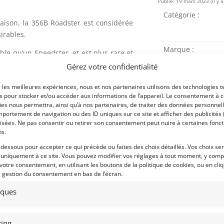
Publié: 19 mars 2023 (il y a
Catégorie :
raison, la 356B Roadster est considérée
irables.
Marque :
ble qu’un Speedster, et est plus rare et
a bénéficié de la mécanique 356B mise à
Gérez votre confidentialité
ne meilleure boîte de vitesses, tout en
aculaire qu’un cabriolet B.
r les meilleures expériences, nous et nos partenaires utilisons des technologies t
es pour stocker et/ou accéder aux informations de l’appareil. Le consentement à 
es nous permettra, ainsi qu’à nos partenaires, de traiter des données personnell
e 1960 a été achetée neuve par Dave
portement de navigation ou des ID uniques sur ce site et afficher des publicités 
nie, par M. Larry Stevens comme cadeau
Modèle :
isées. Ne pas consentir ou retirer son consentement peut nuire à certaines fonct
 diplôme de l’Université de Stanford en
ns.
Année :
-dessous pour accepter ce qui précède ou faites des choix détaillés. Vos choix se
Lieu :
 uniquement à ce site. Vous pouvez modifier vos réglages à tout moment, y compr
connu et respecté, un éminent lobbyiste
 votre consentement, en utilisant les boutons de la politique de cookies, ou en cli
ficier de pont d’envol à bord de l’U.S.S.
e gestion du consentement en bas de l’écran.
le.
tiques
nu comme un All-American de football
uipes de championnat national 1931 et
ing