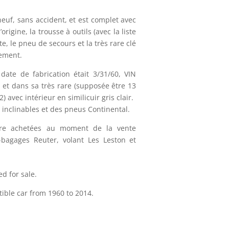
neuf, sans accident, et est complet avec
rigine, la trousse à outils (avec la liste
rte, le pneu de secours et la très rare clé
uement.
a date de fabrication était 3/31/60, VIN
et dans sa très rare (supposée être 13
 avec intérieur en similicuir gris clair.
inclinables et des pneus Continental.
aire achetées au moment de la vente
-bagages Reuter, volant Les Leston et
d for sale.
tible car from 1960 to 2014.