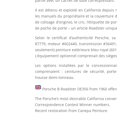
partie avec un cachet de date correspondant.
Il est détenu et exploité en Californie depuis 
les manuels du propriétaire et la couverture d’o
de colisage d’origine), le cric, l’étiquette de po
de poche de porte – un article Roadster uniq
Selon le certificat d’authenticité Porsche, s
87779, moteur #602440, transmission #36491, 
seulement) peinture extérieure bleu royal (6012)
L’équipement optionnel comprenait des sièges 
Les options installées par le concessionn
comprenaient : ceintures de sécurité, porte
housse demi-tonneau.
Porsche B Roadster DE356 from 1960 offere
The Porsche’s most desirable California conver
Correspondence Contest Winner numbers.
Recent restoration from Canepa Peinture.