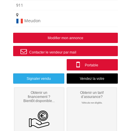
911
Meudon
Modifier mon annonce
Contacter le vendeur par mail
Portable
Signaler vendu
Obtenir un
Obtenir un tarif
financement ?
d’assurance?
Bientôt disponible...
Véhicule non éligible.