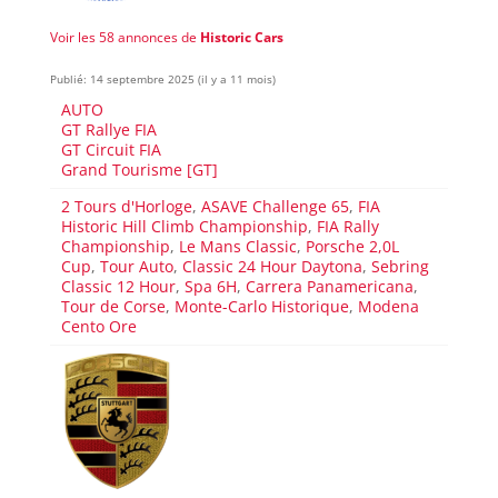
Voir les 58 annonces de
Historic Cars
Publié: 14 septembre 2025 (il y a 11 mois)
AUTO
GT Rallye FIA
GT Circuit FIA
Grand Tourisme [GT]
2 Tours d'Horloge
,
ASAVE Challenge 65
,
FIA
Historic Hill Climb Championship
,
FIA Rally
Championship
,
Le Mans Classic
,
Porsche 2,0L
Cup
,
Tour Auto
,
Classic 24 Hour Daytona
,
Sebring
Classic 12 Hour
,
Spa 6H
,
Carrera Panamericana
,
Tour de Corse
,
Monte-Carlo Historique
,
Modena
Cento Ore