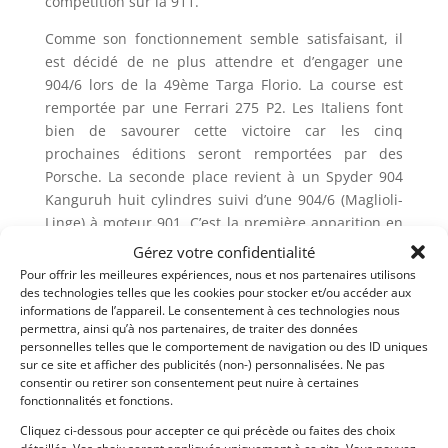
compétition sur la 911.
Comme son fonctionnement semble satisfaisant, il
est décidé de ne plus attendre et d’engager une
904/6 lors de la 49ème Targa Florio. La course est
remportée par une Ferrari 275 P2. Les Italiens font
bien de savourer cette victoire car les cinq
prochaines éditions seront remportées par des
Porsche. La seconde place revient à un Spyder 904
Kanguruh huit cylindres suivi d’une 904/6 (Maglioli-
Linge) à moteur 901. C’est la première apparition en
course du six cylindres de la 911 dans une version
Gérez votre confidentialité
poussée à 210 cv à 8.000 tours (moteur 901/20). Au
Pour offrir les meilleures expériences, nous et nos partenaires utilisons
cours de l’année, ce moteur va présenter une
des technologies telles que les cookies pour stocker et/ou accéder aux
informations de l’appareil. Le consentement à ces technologies nous
fiabilité remarquable.
permettra, ainsi qu’à nos partenaires, de traiter des données
personnelles telles que le comportement de navigation ou des ID uniques
Le feu vert est donc donné pour la création d’une
sur ce site et afficher des publicités (non-) personnalisées. Ne pas
version sportive du 901 destinée a la 911 S.
consentir ou retirer son consentement peut nuire à certaines
fonctionnalités et fonctions.
Notre voiture :
Cliquez ci-dessous pour accepter ce qui précède ou faites des choix