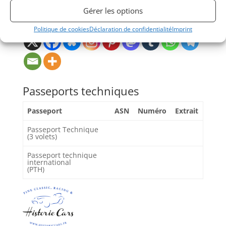
Gérer les options
Partager cette annonce
Politique de cookies
Déclaration de confidentialité
Imprint
Passeports techniques
Passeport
ASN
Numéro
Extrait
Passeport Technique
(3 volets)
Passeport technique
international
(PTH)