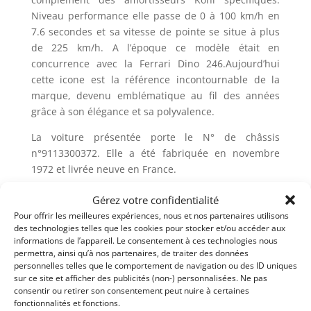
Niveau performance elle passe de 0 à 100 km/h en
7.6 secondes et sa vitesse de pointe se situe à plus
de 225 km/h. A l’époque ce modèle était en
concurrence avec la Ferrari Dino 246.Aujourd’hui
cette icone est la référence incontournable de la
marque, devenu emblématique au fil des années
grâce à son élégance et sa polyvalence.
La voiture présentée porte le N° de châssis
n°9113300372. Elle a été fabriquée en novembre
1972 et livrée neuve en France.
Ce coupé exceptionnel a subi une restauration totale
Gérez votre confidentialité
à partir de la caisse nue dans nos ateliers en 2015 et
Pour offrir les meilleures expériences, nous et nos partenaires utilisons
2016 et n’a parcouru que 3 093 kms depuis.
des technologies telles que les cookies pour stocker et/ou accéder aux
informations de l’appareil. Le consentement à ces technologies nous
Cette magnifique auto sera livrée avec son certificat
permettra, ainsi qu’à nos partenaires, de traiter des données
personnelles telles que le comportement de navigation ou des ID uniques
Porsche, une expertise valeur agrée ainsi que son
sur ce site et afficher des publicités (non-) personnalisées. Ne pas
dossier de restauration.
consentir ou retirer son consentement peut nuire à certaines
fonctionnalités et fonctions.