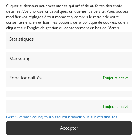
Demandez une expertise de ce modèle
Cliquez ci-dessous pour accepter ce qui précède ou faites des choix
détaillés. Vos choix seront appliqués uniquement à ce site. Vous pouvez
modifier vos réglages à tout moment, y compris le retrait de votre
consentement, en utilisant les boutons de la politique de cookies, ou en
Partager cette annonce
cliquant sur l’onglet de gestion du consentement en bas de l’écran.
Statistiques
Marketing
Fonctionnalités
Toujours activé
Voir les 269 annonces de
Franco LEMBO
Publié: 22 mars 2019 (il y a 7 ans)
AUTO
Toujours activé
Voitures de collection
Allemandes
Gérer {vendor_count} fournisseurs
En savoir plus sur ces finalités
Accepter