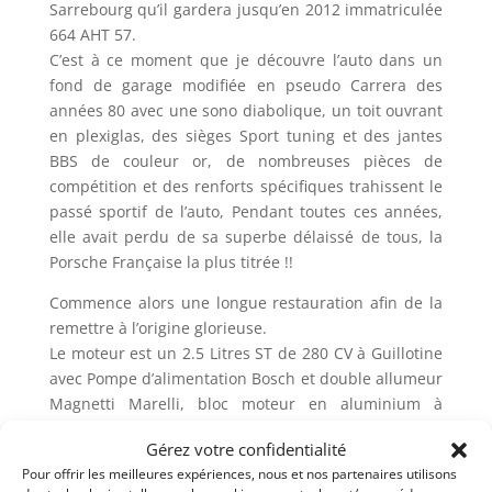
Sarrebourg qu’il gardera jusqu’en 2012 immatriculée
664 AHT 57.
C’est à ce moment que je découvre l’auto dans un
fond de garage modifiée en pseudo Carrera des
années 80 avec une sono diabolique, un toit ouvrant
en plexiglas, des sièges Sport tuning et des jantes
BBS de couleur or, de nombreuses pièces de
compétition et des renforts spécifiques trahissent le
passé sportif de l’auto, Pendant toutes ces années,
elle avait perdu de sa superbe délaissé de tous, la
Porsche Française la plus titrée !!
Commence alors une longue restauration afin de la
remettre à l’origine glorieuse.
Le moteur est un 2.5 Litres ST de 280 CV à Guillotine
avec Pompe d’alimentation Bosch et double allumeur
Magnetti Marelli, bloc moteur en aluminium à
ailettes, boîte de vitesse 915 avec autobloquant
Gérez votre confidentialité
Sa carrosserie allégée retrouve ces capots et portes
Pour offrir les meilleures expériences, nous et nos partenaires utilisons
en Aluminium recouvert du fameux « Light Yellow ».