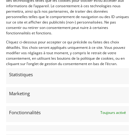
des technologies telles que les cookies pour stocker et/ou accéder aux
Dossier historique complet et traçable et très
informations de l’appareil. Le consentement à ces technologies nous
nombreuses photos en courses, magazines et
permettra, ainsi qu’à nos partenaires, de traiter des données
personnelles telles que le comportement de navigation ou des ID uniques
documentation d’époque.
sur ce site et afficher des publicités (non-) personnalisées. Ne pas
Elle fera l’objet d’un article dans le magazine Flat Six
consentir ou retirer son consentement peut nuire à certaines
de Mars 2018.
fonctionnalités et fonctions.
Cliquez ci-dessous pour accepter ce qui précède ou faites des choix
Robert Buchet pilote Porsche a participé 6 fois aux
détaillés. Vos choix seront appliqués uniquement à ce site. Vous pouvez
24H du Mans sur Porsche 904 ,906 et participe à de
modifier vos réglages à tout moment, y compris le retrait de votre
nombreux rallye en 356 Carrera.
consentement, en utilisant les boutons de la politique de cookies, ou en
Claude Ballot Lena, sa carrière en sport automobile
cliquant sur l’onglet de gestion du consentement en bas de l’écran.
s’étale sur plus de 30 ans, entre 1963 et 1994,
Statistiques
spécialistes des courses d’endurance, il fut titré à
maintes reprises, il a participé 23 fois aux 24 Heures
du Mans :
Marketing
Vainqueur des 24 Heures de Daytona de 1983 sur
une Porsche 935 Turbo.
Vainqueur des 24 Heures de Spa en 1969 sur une
Fonctionnalités
Toujours activé
911 S (avec Guy Chasseuil).
Vainqueur des 3 Heures du Mans 1971 (avec Guy
Chasseuil)