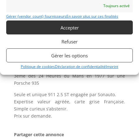
Vainqueur du championnat de France en 1972 sur
Toujours activé
notre Porsche 911 ST
Gérer {vendor_count} fournisseurs
En savoir plus sur ces finalités
Vainqueur des 300 kilomètres du Nürburgring en
1973
Accepter
2ème des 24 Heures de Daytona 1973 et 1976
2ème des 24 Heures de Spa 1974
Refuser
2ème des 6 Heures d’Hockenheim 1977
3ème des 1 000 kilomètres de Paris 1970 et 1971
Gérer les options
3ème du Tour de France Automobile en 1971 sur
Politique de cookies
Déclaration de confidentialité
Imprint
notre Porsche 911 ST (avec Jean-Claude Morenas)
3ème des 24 Heures du Mans en 1977 sur une
Porsche 935
Seule et unique 911 2.5 ST engagée par Sonauto.
Expertise valeur agréée, carte grise Française.
Simple curieux s’abstenir.
Prix sur demande.
Partager cette annonce