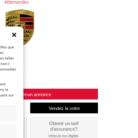
Allemandes
elles que
ces
911
es telles
(non-)
1986
ionnalités
Huy
ront
is le
Modifier mon annonce
quant sur
un
Obtenir un tarif
nt ?
d’assurance?
nible...
Véhicule non éligible.