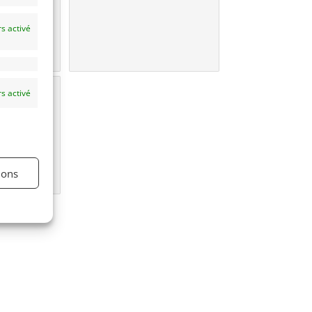
s activé
une
s activé
e?
ions