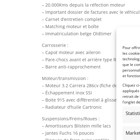
– 20.000Kms depuis la réfection moteur
– Important dossier de factures avec le véhicu
– Carnet d’entretien complet
– Matching moteur et boîte
– Immatriculation belge Oldtimer
Carrosserie :
Pour offri
– Capot moteur avec aileron
les cooki
technologi
– Pare-chocs avant et arrière type RS
que le com
– Barre anti-rapprochement
personnal
et fonctio
Moteur/transmission :
– Moteur 3.2 Carrera 286cv (fiche de banc mote
Cliquez ci
appliqués
– Échappement inox SSI
retrait de
– Boite 915 avec différentiel à glissement limi
l’onglet d
– Radiateur d’huile Cartronic
Statis
Suspensions/Freins/Roues :
– Amortisseurs Bilstein mille lacs
Market
– Jantes Fuchs 16 pouces