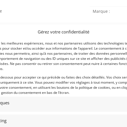
le
Marque :
Gérez votre confidentialité
r les meilleures expériences, nous et nos partenaires utilisons des technologies t
es pour stocker et/ou accéder aux informations de l’appareil. Le consentement à 
Modèle :
es nous permettra, ainsi qu’à nos partenaires, de traiter des données personnell
portement de navigation ou des ID uniques sur ce site et afficher des publicités 
Année :
isées. Ne pas consentir ou retirer son consentement peut nuire à certaines fonct
ns.
Lieu :
ur à l’appui)
-dessous pour accepter ce qui précède ou faites des choix détaillés. Vos choix se
 uniquement à ce site. Vous pouvez modifier vos réglages à tout moment, y compr
 votre consentement, en utilisant les boutons de la politique de cookies, ou en cli
té Quaife Torsen
e gestion du consentement en bas de l’écran.
tiques
Obtenir 
financeme
ing
Bientôt dispo