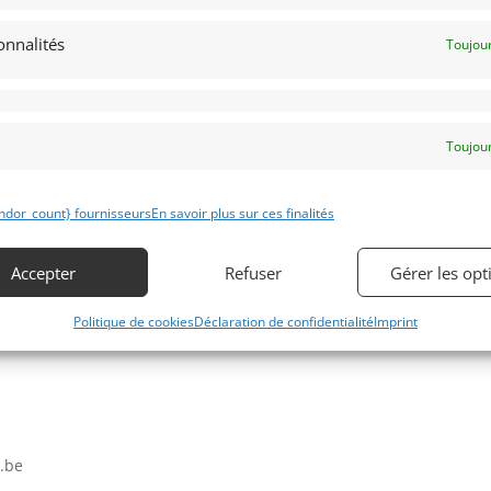
onnalités
Toujour
Obtenir 
Toujour
expertis
ndor_count} fournisseurs
En savoir plus sur ces finalités
Accepter
Refuser
Gérer les opt
Politique de cookies
Déclaration de confidentialité
Imprint
e.be