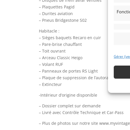
– Disques de frein av/ar ventilés
– Plaquettes Pagid
Foncti
– Durites aviation
– Pneus Bridgestone S02
Habitacle :
– Sièges baquets Recaro en cuir
– Pare-brise chauffant
– Toit ouvrant
Gérer {ve
– Arceau Classic Heigo
– Volant RUF
– Panneaux de portes RS Light
– Plaque de suppression de l’autoradio
– Extincteur
-Intérieur d’origine disponible
– Dossier complet sur demande
– Livré avec Contrôle Technique et Car-Pass
– Plus de photos sur notre site www.myvintag