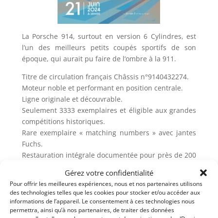
La Porsche 914, surtout en version 6 Cylindres, est
l’un des meilleurs petits coupés sportifs de son
époque, qui aurait pu faire de l’ombre à la 911.
Titre de circulation français Châssis n°9140432274.
Moteur noble et performant en position centrale.
Ligne originale et découvrable.
Seulement 3333 exemplaires et éligible aux grandes
compétitions historiques.
Rare exemplaire « matching numbers » avec jantes
Fuchs.
Restauration intégrale documentée pour près de 200
000 € en 2015/2016.
Gérez votre confidentialité
12 000 kms parcourus depuis la fin des travaux avec
Pour offrir les meilleures expériences, nous et nos partenaires utilisons
entretien suivi.
des technologies telles que les cookies pour stocker et/ou accéder aux
Sellerie et volant d’origine fournis.
informations de l’appareil. Le consentement à ces technologies nous
permettra, ainsi qu’à nos partenaires, de traiter des données
Trip Master et autoradio bluetooth