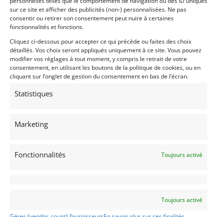
personnelles telles que le comportement de navigation ou des ID uniques
sur ce site et afficher des publicités (non-) personnalisées. Ne pas
Demandez une expertise de ce modèle
consentir ou retirer son consentement peut nuire à certaines
fonctionnalités et fonctions.
Cliquez ci-dessous pour accepter ce qui précède ou faites des choix
détaillés. Vos choix seront appliqués uniquement à ce site. Vous pouvez
Partager cette annonce
modifier vos réglages à tout moment, y compris le retrait de votre
consentement, en utilisant les boutons de la politique de cookies, ou en
cliquant sur l’onglet de gestion du consentement en bas de l’écran.
Statistiques
Marketing
Voir les 24 annonces de
Collector Car Auctions
Fonctionnalités
Publié: 12 juin 2024 (il y a 2 ans)
Toujours activé
AUTO
Voitures de collection
Allemandes
VENTES AUX ENCHERES
Toujours activé
AUTOMOBILES DE COLLECTION & AUTOMOBILIA
Gérer {vendor_count} fournisseurs
En savoir plus sur ces finalités