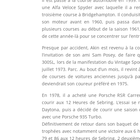
Il est passé à la course automobile en 1959. 
une Alfa Veloce Spyder avec laquelle il a re
troisième course à Bridgehampton. Il conduisit
son moteur avant en 1960, puis passa dan
plusieurs courses au début de la saison 1961,
de cette année-là pour se concentrer sur l’entr
Presque par accident, Akin est revenu à la c
l’invitation de son ami Sam Posey, de faire
300SL, lors de la manifestation du Vintage Spo
juillet 1973. Parc. Au bout d’un mois, il revint 
de courses de voitures anciennes jusqu’à p
deviendrait son coureur préféré en 1975.
En 1978, il a acheté une Porsche RSR Carre
courir aux 12 Heures de Sebring. L’essai se 
Daytona, puis a décidé de courir une saison
avec une Porsche 935 Turbo.
Définitivement de retour dans son baquet de p
trophées avec notamment une victoire aux 6 h
79 et 86 aux 12 heures de Sebring, 2 deuxièm