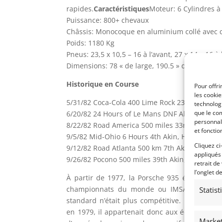
rapides.
Caractéristiques
Moteur: 6 Cylindres à 
Puissance: 800+ chevaux
Châssis: Monocoque en aluminium collé avec ca
Poids: 1180 Kg
Pneus: 23,5 x 10,5 – 16 à l’avant, 27 x 14 – 16 à 
Dimensions: 78 « de large, 190.5 » de long
Historique en Course
Pour offri
les cooki
5/31/82 Coca-Cola 400 Lime Rock 23rd Bob Aki
technologi
que le com
6/20/82 24 Hours of Le Mans DNF Akin, Cowart,
personnal
8/22/82 Road America 500 miles 33rd Akin, Bel
et fonctio
9/5/82 Mid-Ohio 6 Hours 4th Akin, Haywood #
Cliquez ci
9/12/82 Road Atlanta 500 km 7th Akin, Bell #5
appliqués
9/26/82 Pocono 500 miles 39th Akin, Bell #5
retrait de
l’onglet d
À partir de 1977, la Porsche 935 était la voi
championnats du monde ou IMSA, mais en 19
Statis
standard n’était plus compétitive. L’usine Po
en 1979, il appartenait donc aux équipes pri
Market