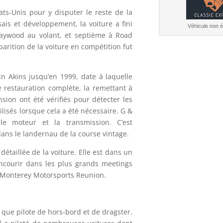
ats-Unis pour y disputer le reste de la
is et développement, la voiture a fini
Véhicule non él
aywood au volant, et septième à Road
parition de la voiture en compétition fut
in Akins jusqu’en 1999, date à laquelle
e restauration complète, la remettant à
sion ont été vérifiés pour détecter les
lisés lorsque cela a été nécessaire. G &
e moteur et la transmission. C’est
dans le landernau de la course vintage.
étaillée de la voiture. Elle est dans un
concourir dans les plus grands meetings
x Monterey Motorsports Reunion.
 que pilote de hors-bord et de dragster.