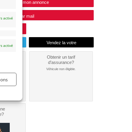
Modifier mon annonce
e vendeur par mail
s activé
endu
s activé
un
Obtenir un tarif
nt ?
d’assurance?
nible...
Véhicule non éligible.
ions
une
e?