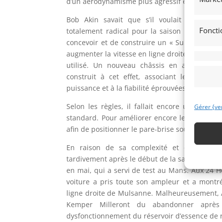
d’un aérodynamisme plus agressif et d’une con
Bob Akin savait que s’il voulait gagner, 
Foncti
totalement radical pour la saison 1982. Il
concevoir et de construire un « Super GTP 93
augmenter la vitesse en ligne droite de la nouv
utilisé. Un nouveau châssis en aluminium
construit à cet effet, associant le meilleu
puissance et à la fiabilité éprouvées des méc
Selon les règles, il fallait encore utiliser le
Gérer {ve
standard. Pour améliorer encore le flux d’air, 
afin de positionner le pare-brise sous un meill
En raison de sa complexité et de son des
tardivement après le début de la saison. Elle a
en mai, qui a servi de test au Mans. Aux 24 H
voiture a pris toute son ampleur et a montré
ligne droite de Mulsanne. Malheureusement, A
Kemper Milleront du abandonner après
dysfonctionnement du réservoir d’essence de 