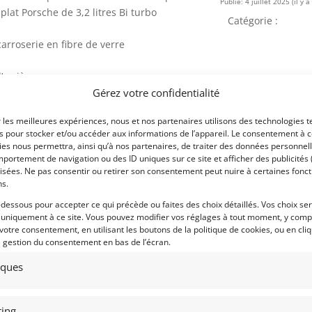
Publié: 4 juillet 2025 (il y a
plat Porsche de 3,2 litres Bi turbo
Catégorie :
rroserie en fibre de verre
l’arrière
Gérez votre confidentialité
Eligibilités :
r les meilleures expériences, nous et nos partenaires utilisons des technologies t
es pour stocker et/ou accéder aux informations de l’appareil. Le consentement à 
n #5
es nous permettra, ainsi qu’à nos partenaires, de traiter des données personnell
Marque :
portement de navigation ou des ID uniques sur ce site et afficher des publicités 
 Miller #76
isées. Ne pas consentir ou retirer son consentement peut nuire à certaines fonct
l #5
ns.
5
-dessous pour accepter ce qui précède ou faites des choix détaillés. Vos choix se
 uniquement à ce site. Vous pouvez modifier vos réglages à tout moment, y compr
 votre consentement, en utilisant les boutons de la politique de cookies, ou en cli
e gestion du consentement en bas de l’écran.
ture à avoir si vous vouliez gagner des
Modèle :
82, il devint très clair qu’une 935
tiques
Lieu :
rsche ayant construit ses dernières 935
vées de développer des voitures dotées
ing