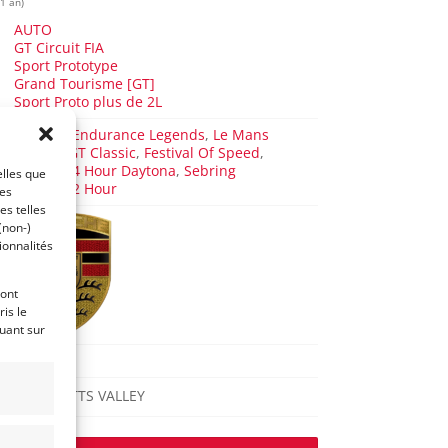
 1 an)
AUTO
GT Circuit FIA
Sport Prototype
Grand Tourisme [GT]
Sport Proto plus de 2L
Masters Endurance Legends
,
Le Mans
Classic
,
GT Classic
,
Festival Of Speed
,
Classic 24 Hour Daytona
,
Sebring
elles que
Classic 12 Hour
ces
es telles
(non-)
ionnalités
ront
is le
quant sur
935
SCOTTS VALLEY