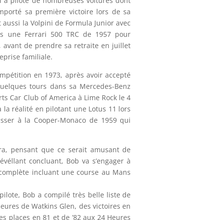
Il a piloté de nombreuses voitures dont
mporté sa première victoire lors de sa
 aussi la Volpini de Formula Junior avec
s une Ferrari 500 TRC de 1957 pour
 avant de prendre sa retraite en juillet
eprise familiale.
ompétition en 1973, après avoir accepté
 quelques tours dans sa Mercedes-Benz
rts Car Club of America à Lime Rock le 4
à la réalité en pilotant une Lotus 11 lors
asser à la Cooper-Monaco de 1959 qui
ra, pensant que ce serait amusant de
révéllant concluant, Bob va s’engager à
 complète incluant une course au Mans
ilote, Bob a compilé très belle liste de
eures de Watkins Glen, des victoires en
es places en 81 et de ’82 aux 24 Heures