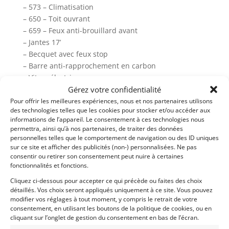
– 573 – Climatisation
– 650 – Toit ouvrant
– 659 – Feux anti-brouillard avant
– Jantes 17’
– Becquet avec feux stop
– Barre anti-rapprochement en carbon
– Vitres électriques
Gérez votre confidentialité
– Sièges à réglages électriques
– Radio Porsche Classic avec GPS
Pour offrir les meilleures expériences, nous et nos partenaires utilisons
des technologies telles que les cookies pour stocker et/ou accéder aux
informations de l’appareil. Le consentement à ces technologies nous
– Livré avec Contrôle Technique et Car-Pass
permettra, ainsi qu’à nos partenaires, de traiter des données
– Plus de photos sur notre site www.myvintage.be
personnelles telles que le comportement de navigation ou des ID uniques
sur ce site et afficher des publicités (non-) personnalisées. Ne pas
consentir ou retirer son consentement peut nuire à certaines
Demandez une expertise de ce modèle
fonctionnalités et fonctions.
Cliquez ci-dessous pour accepter ce qui précède ou faites des choix
détaillés. Vos choix seront appliqués uniquement à ce site. Vous pouvez
Partager cette annonce
modifier vos réglages à tout moment, y compris le retrait de votre
consentement, en utilisant les boutons de la politique de cookies, ou en
cliquant sur l’onglet de gestion du consentement en bas de l’écran.