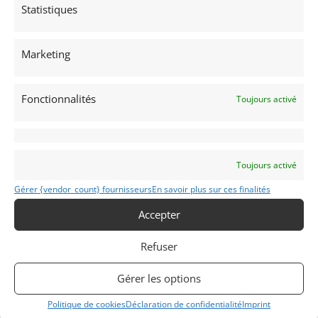
Statistiques
Marketing
Voir les 161 annonces de
MY VINTAGE
Publié: 21 mars 2023 (il y a 3 ans)
Fonctionnalités
Toujours activé
AUTO
Voitures de collection
Allemandes
Toujours activé
Gérer {vendor_count} fournisseurs
En savoir plus sur ces finalités
Accepter
Refuser
964
1991
Gérer les options
Politique de cookies
Déclaration de confidentialité
Imprint
Huy