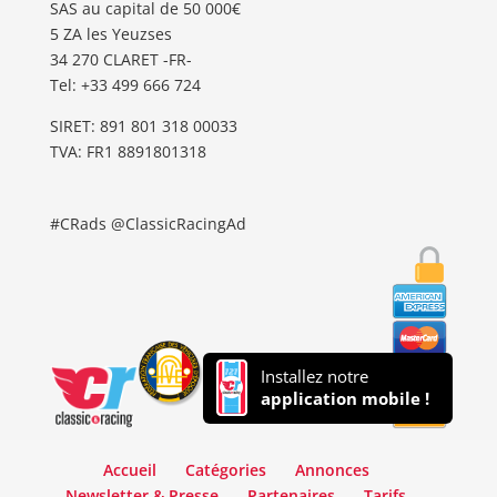
SAS au capital de 50 000€
5 ZA les Yeuzses
34 270 CLARET -FR-
Tel: ‭+33 499 666 724‬
SIRET: 891 801 318 00033
TVA: FR1 8891801318
#CRads @ClassicRacingAd
Installez notre
application mobile !
Accueil
Catégories
Annonces
Newsletter & Presse
Partenaires
Tarifs