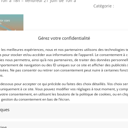
e 10h à 18h – Vendredi 21 juin de 10h à
Catégorie :
Gérez votre confidentialité
Marque :
r les meilleures expériences, nous et nos partenaires utilisons des technologies t
es pour stocker et/ou accéder aux informations de l’appareil. Le consentement à 
es nous permettra, ainsi qu’à nos partenaires, de traiter des données personnell
portement de navigation ou des ID uniques sur ce site et afficher des publicités 
Modèle :
isées. Ne pas consentir ou retirer son consentement peut nuire à certaines fonct
Lieu :
ns.
-dessous pour accepter ce qui précède ou faites des choix détaillés. Vos choix se
 uniquement à ce site. Vous pouvez modifier vos réglages à tout moment, y compr
 votre consentement, en utilisant les boutons de la politique de cookies, ou en cli
e gestion du consentement en bas de l’écran.
Contacter l
ABV8EA339037.
tiques
akar.
Téléphone
kms d’origine.
d’historique.
ing