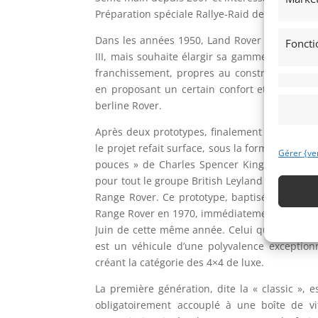
Préparation spéciale Rallye-Raid de qualité.
Dans les années 1950, Land Rover rencontre u
Foncti
III, mais souhaite élargir sa gamme avec un 
franchissement, propres au constructeur brit
en proposant un certain confort et des capa
berline Rover.
Après deux prototypes, finalement abandonné
le projet refait surface, sous la forme d’une
Gérer {ve
pouces » de Charles Spencer King, alors ing
pour tout le groupe British Leyland Motor Corp
Range Rover. Ce prototype, baptisé « Velar »
Range Rover en 1970, immédiatement après sa p
Juin de cette même année. Celui que l’on dési
est un véhicule d’une polyvalence exception
créant la catégorie des 4×4 de luxe.
La première génération, dite la « classic »,
obligatoirement accouplé à une boîte de vi