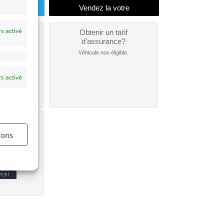
endu
s activé
un
Obtenir un tarif
nt ?
d’assurance?
nible...
Véhicule non éligible.
s activé
une
e?
ions