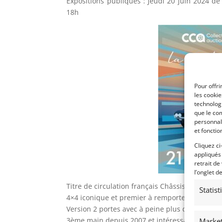
Expositions publiques : Jeudi 20 juin 2024 d
18h
Pour offri
les cooki
technologi
que le com
personnal
et fonctio
Cliquez ci
appliqués
retrait de
l’onglet d
Titre de circulation français Châssis n°SALLH
Statis
4×4 iconique et premier à remporter le Paris-D
Version 2 portes avec à peine plus de 120 000 
3ème main depuis 2007 et intéressant dossier 
Market