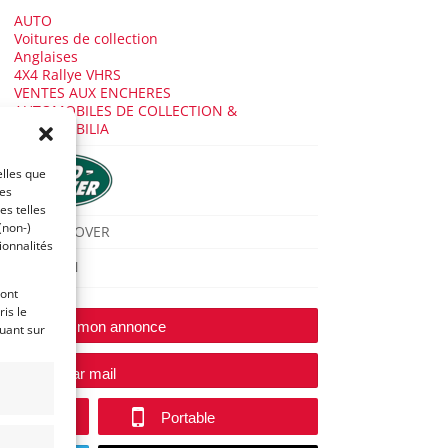
AUTO
Voitures de collection
Anglaises
4X4 Rallye VHRS
VENTES AUX ENCHERES
AUTOMOBILES DE COLLECTION &
AUTOMOBILIA
elles que
ces
es telles
(non-)
RANGE ROVER
ionnalités
LYON
ront
is le
Modifier mon annonce
quant sur
e vendeur par mail
Portable