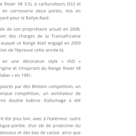
e Rover V8 3.5L à carburateurs (SU) et
 en carrosserie deux portes, mis en
paré pour le Rallye-Raid.
de de son propriétaire actuel en 2008,
hier des charges de la Transafricaine
lye auquel ce Range était engagé en 2009
tion de l’épreuve cette année-là.
té en une décoration style « VSD »
igine et s’inspirant du Range Rover V8
Dakar » en 1981.
lacés par des Bilstein competition, un
onique compétition, un ventilateur de
une double bobine d’allumage a été
 été plus loin, avec à l’extérieur, outre
longue-portée, d’un ski de protection du
dessous et des bas de caisse, ainsi que