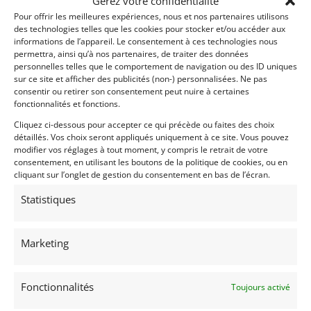
Gérez votre confidentialité
TR, Derondeau Aachen Germany
Pour offrir les meilleures expériences, nous et nos partenaires utilisons
-Arbre à cames amélioré
des technologies telles que les cookies pour stocker et/ou accéder aux
-Allumage électronique
informations de l’appareil. Le consentement à ces technologies nous
permettra, ainsi qu’à nos partenaires, de traiter des données
-Nouveaux injecteurs Lucas, pompe à injection
personnelles telles que le comportement de navigation ou des ID uniques
Bosch.
sur ce site et afficher des publicités (non-) personnalisées. Ne pas
-Collecteurshoenix 6-3-1 en acier inoxydable
consentir ou retirer son consentement peut nuire à certaines
-Refroidisseur d’huile
fonctionnalités et fonctions.
-Ventilateur Kenlowe
Cliquez ci-dessous pour accepter ce qui précède ou faites des choix
-Moteur de démarrage à couple élevé
détaillés. Vos choix seront appliqués uniquement à ce site. Vous pouvez
modifier vos réglages à tout moment, y compris le retrait de votre
-4 vitesses avec Overdrive
consentement, en utilisant les boutons de la politique de cookies, ou en
cliquant sur l’onglet de gestion du consentement en bas de l’écran.
Autres
-Suspension arrière indépendante avec amortisseurs
Statistiques
Koni
-Jantes Minilite en alliage et pneus 205/65/15
-Batterie longue durée Optima
Marketing
Demandez une expertise de ce modèle
Fonctionnalités
Toujours activé