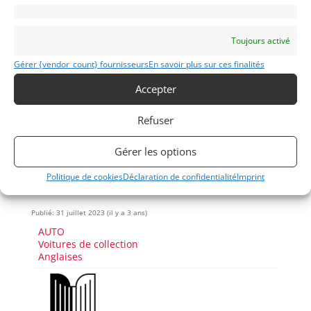
Partager cette annonce
Toujours activé
Gérer {vendor_count} fournisseurs
En savoir plus sur ces finalités
Accepter
Refuser
Gérer les options
Politique de cookies
Déclaration de confidentialité
Imprint
Voir les 132 annonces de
Mike VAN THIEL
Publié: 31 juillet 2023 (il y a 3 ans)
AUTO
Voitures de collection
Anglaises