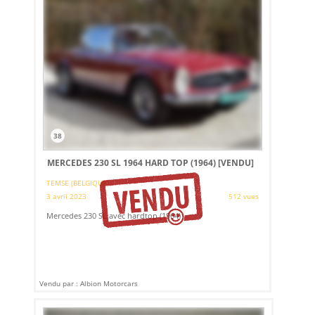
38
MERCEDES 230 SL 1964 HARD TOP (1964)
[VENDU]
TEMSE (BELGIQUE)
3 avril 2023
512 vues
Mercedes 230 SL avec hardtop (1964)
Vendu par : Albion Motorcars