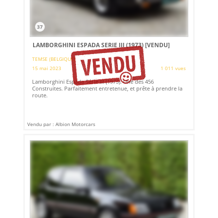
37
LAMBORGHINI ESPADA SERIE III (1973)
[VENDU]
TEMSE (BELGIQUE)
15 mai 2023
1 011 vues
Lamborghini Espada Série III (1973). Une des 456
Construites. Parfaitement entretenue, et prête à prendre la
route.
Vendu par : Albion Motorcars