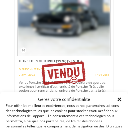
10
PORSCHE 930 TURBO (1976)
[VENDU]
MEUDON (FRANCE)
7 avril 2023
1 464 vues
Vends Porsche 930 TURBO de 1976. La voiture de sport par
excellence ! certificat d'authenticité de Porsche. Très belle
option pour rentrer dans l'univers de Porsche par la (très)
grande porte.
Gérez votre confidentialité
Pour offrir les meilleures expériences, nous et nos partenaires utilisons
Vendu par : Historic Cars
des technologies telles que les cookies pour stocker et/ou accéder aux
informations de l’appareil. Le consentement à ces technologies nous
permettra, ainsi qu’à nos partenaires, de traiter des données
personnelles telles que le comportement de navigation ou des ID uniques