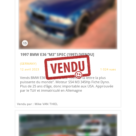
15
1997 BMW E36 “M3” SPEC (1997)
[VENDU]
(GERMANY)
12 avril 2023
1 024 vues
Vends BMW E36 aux specs M3. 1997."M la lettre la plus
puissante du monde". Moteur S54 M3 345Hp Fiche Dyno.
Plus de 25 ans d'âge, donc importable aux USA. Approuvée
par le TüV et immatriculé en Allemagne
Vendu par : Mike VAN THIEL