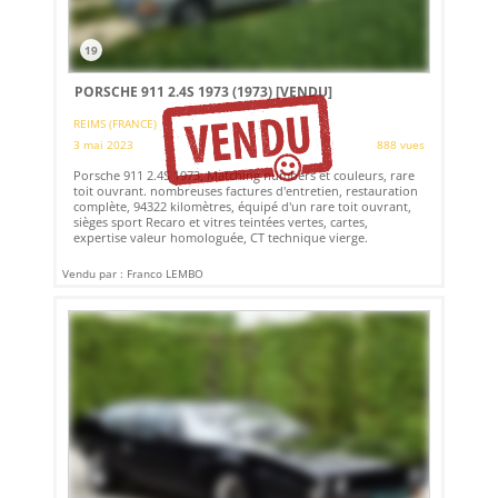
19
PORSCHE 911 2.4S 1973 (1973)
[VENDU]
REIMS (FRANCE)
3 mai 2023
888 vues
Porsche 911 2.4S 1973, Matching numbers et couleurs, rare
toit ouvrant. nombreuses factures d'entretien, restauration
complète, 94322 kilomètres, équipé d'un rare toit ouvrant,
sièges sport Recaro et vitres teintées vertes, cartes,
expertise valeur homologuée, CT technique vierge.
Vendu par : Franco LEMBO