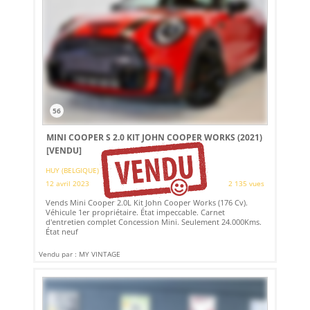
56
MINI COOPER S 2.0 KIT JOHN COOPER WORKS (2021)
[VENDU]
HUY (BELGIQUE)
12 avril 2023
2 135 vues
Vends Mini Cooper 2.0L Kit John Cooper Works (176 Cv).
Véhicule 1er propriétaire. État impeccable. Carnet
d'entretien complet Concession Mini. Seulement 24.000Kms.
État neuf
Vendu par : MY VINTAGE