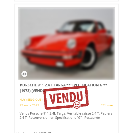
43
PORSCHE 911 2.4 T TARGA ** SPECIFICATION G **
(1973)
[VENDU]
HUY (BELGIQUE)
29 mars 2023
991 vues
Vends Porsche 911 2,4L Targa. Véritable caisse 2.4 T. Papiers
2.4 T. Reconversion en Spécifications "G" . Restaurée.