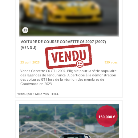
15
VOITURE DE COURSE CORVETTE C6 2007 (2007)
[VENDU]
23 avril 2023
939 vues
Vends Corvette C6 GT1 2007. Éligible pour la série populaire
des légendes de l'endurance. A participé à la démonstration
des voitures GT1 lors de la réunion des membres de
Goodwood en 2023
Vendu par : Mike VAN THIEL
150 000
€