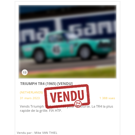
13
TRIUMPH TR4 (1965)
[VENDU]
(NETHERLANDS)
31 mars 2023
1 388 vues
Vends Triumph TR4 préparée pour la course. La TR4 la plus
rapide de la grille. FIA HTP.
Vendu par : Mike VAN THIEL