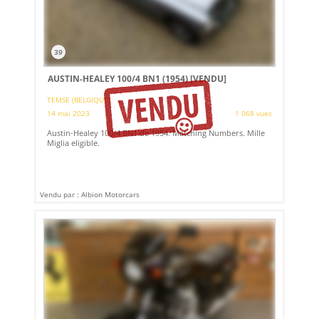
39
AUSTIN-HEALEY 100/4 BN1 (1954)
[VENDU]
TEMSE (BELGIQUE)
14 mai 2023
1 068 vues
Austin-Healey 100/4 BN1 de 1954. Matching Numbers. Mille
Miglia eligible.
Vendu par : Albion Motorcars