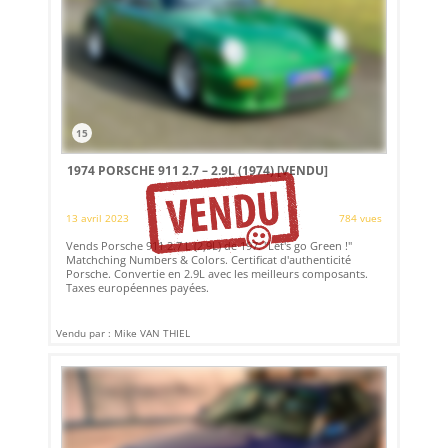
15
1974 PORSCHE 911 2.7 – 2.9L (1974)
[VENDU]
13 avril 2023
784 vues
Vends Porsche 911 2.7 L (2,9L) de 197. "Let's go Green !"
Matchching Numbers & Colors. Certificat d'authenticité
Porsche. Convertie en 2.9L avec les meilleurs composants.
Taxes européennes payées.
Vendu par : Mike VAN THIEL