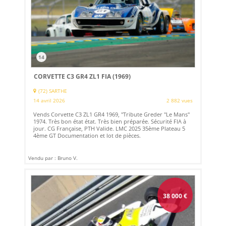
14
CORVETTE C3 GR4 ZL1 FIA (1969)
(72) SARTHE
14 avril 2026
2 882 vues
Vends Corvette C3 ZL1 GR4 1969, "Tribute Greder "Le Mans"
1974. Très bon état état. Très bien préparée. Sécurité FIA à
jour. CG Française, PTH Valide. LMC 2025 35ème Plateau 5
4ème GT Documentation et lot de pièces.
Vendu par : Bruno V.
38 000
€