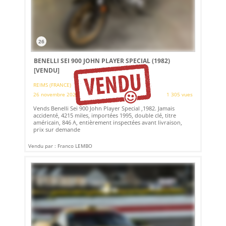
26
BENELLI SEI 900 JOHN PLAYER SPECIAL (1982)
[VENDU]
REIMS (FRANCE)
26 novembre 2025
1 305 vues
Vends Benelli Sei 900 John Player Special ,1982. Jamais
accidenté, 4215 miles, importées 1995, double clé, titre
américain, 846 A, entièrement inspectées avant livraison,
prix sur demande
Vendu par : Franco LEMBO