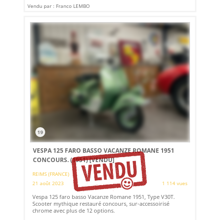
Vendu par : Franco LEMBO
19
VESPA 125 FARO BASSO VACANZE ROMANE 1951
CONCOURS. (1951)
[VENDU]
REIMS (FRANCE)
21 août 2023
1 114 vues
Vespa 125 faro basso Vacanze Romane 1951, Type V30T.
Scooter mythique restauré concours, sur-accessoirisé
chrome avec plus de 12 options.