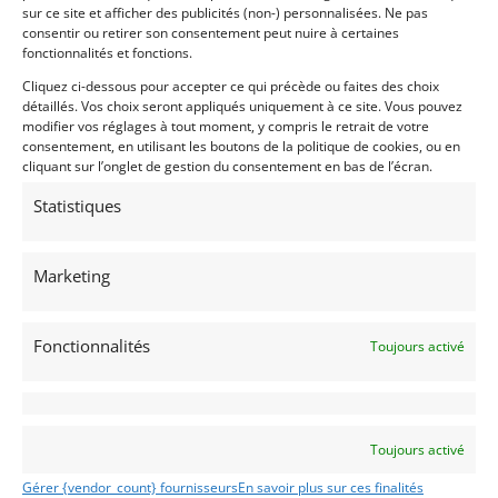
sur ce site et afficher des publicités (non-) personnalisées. Ne pas
consentir ou retirer son consentement peut nuire à certaines
fonctionnalités et fonctions.
Cliquez ci-dessous pour accepter ce qui précède ou faites des choix
détaillés. Vos choix seront appliqués uniquement à ce site. Vous pouvez
modifier vos réglages à tout moment, y compris le retrait de votre
consentement, en utilisant les boutons de la politique de cookies, ou en
cliquant sur l’onglet de gestion du consentement en bas de l’écran.
Statistiques
15
Z3 M 3.2 ROADSTER (1999)
[VENDU]
Marketing
REIMS (FRANCE)
6 avril 2023
827 vues
Z3 M 3.2 roadster 69500 kms en peinture d’origine 321
Fonctionnalités
Toujours activé
chevaux, Windshot, volant M cuir, sièges sport
électriques,chrome line, car -vertical, contrôle technique
vierge, expertise.
Vendu par : Franco LEMBO
Toujours activé
Gérer {vendor_count} fournisseurs
En savoir plus sur ces finalités