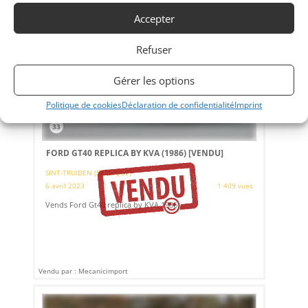
Accepter
Refuser
Gérer les options
Politique de cookies
Déclaration de confidentialité
Imprint
33
FORD GT40 REPLICA BY KVA (1986)
[VENDU]
SINT-TRUIDEN (BELGIQUE)
6 avril 2023
1 409 vues
Vends Ford Gt40 replica by KVA 1986.
Vendu par : Mecanicimport