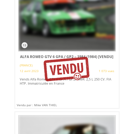
13
ALFA ROMEO GTV 6 GPA / GP2 – 1984 (1984)
[VENDU]
(FRANCE)
12 avril 2023
1 073 vues
Vends Alfa Romeo GTV 6 Gr.A / Gr.2. 1984. 2,5 L 250 CV. FIA
HTP. Immatriculée en France
Vendu par : Mike VAN THIEL