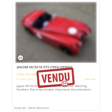
39
JAGUAR XK120 SE OTS (1954)
[VENDU]
TEMSE (BELGIQUE)
31 mars 2023
840 vues
Jaguar XK120 SE OTS (1954). Véritable rareté. Matching
Numbers. Etat irréprochable. Importante documentation.
Vendu par : Albion Motorcars