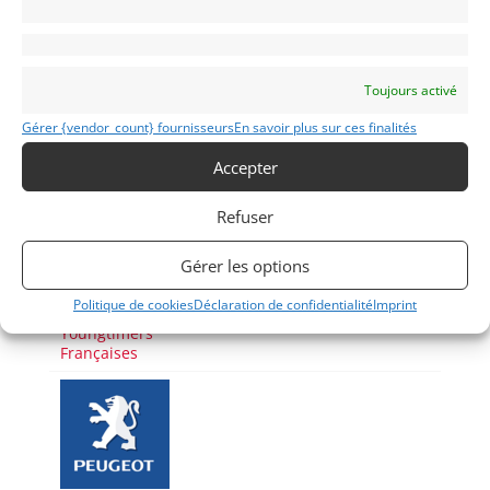
Partager cette annonce
Toujours activé
Gérer {vendor_count} fournisseurs
En savoir plus sur ces finalités
Accepter
Refuser
Voir les 76 annonces de
Mecanic Gallery
Gérer les options
Publié: 2 septembre 2022 (il y a 4 ans)
AUTO
Politique de cookies
Déclaration de confidentialité
Imprint
Voitures de collection
Youngtimers
Françaises