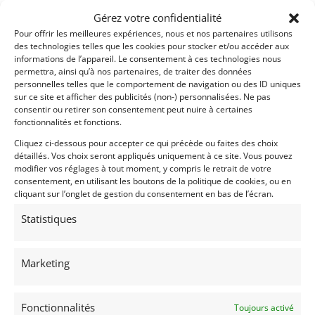
ensoleillées, seul, à deux, ou en famille. Ce petit
Gérez votre confidentialité
cabriolet au caractère bien trempé coche bien des
Pour offrir les meilleures expériences, nous et nos partenaires utilisons
cases pour le passionné à la recherche d’une
des technologies telles que les cookies pour stocker et/ou accéder aux
informations de l’appareil. Le consentement à ces technologies nous
première automobile de collection. Car oui, les
permettra, ainsi qu’à nos partenaires, de traiter des données
Youngtimers sont des autos de collection à part
personnelles telles que le comportement de navigation ou des ID uniques
entière !
sur ce site et afficher des publicités (non-) personnalisées. Ne pas
consentir ou retirer son consentement peut nuire à certaines
Présentée dans une condition générale très
fonctionnalités et fonctions.
satisfaisante, cette jolie CTI nous rend tous rouges
Cliquez ci-dessous pour accepter ce qui précède ou faites des choix
d’envie…
détaillés. Vos choix seront appliqués uniquement à ce site. Vous pouvez
modifier vos réglages à tout moment, y compris le retrait de votre
Une délicieuse classique française à (re)découvrir au
consentement, en utilisant les boutons de la politique de cookies, ou en
plus vite !
cliquant sur l’onglet de gestion du consentement en bas de l’écran.
Statistiques
Véhicule visible dans notre showroom de 1000m2
situé aux portes de Lyon.
Descriptif complet & photos de détails à retrouver
Marketing
sur notre site internet dans la rubrique AUTOS.
Demandez une expertise de ce modèle
Fonctionnalités
Toujours activé