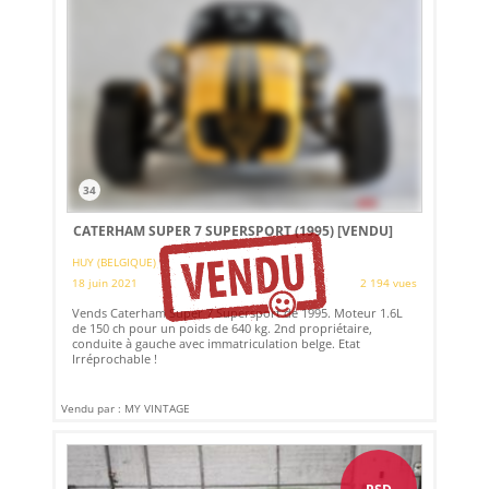
34
CATERHAM SUPER 7 SUPERSPORT (1995)
[VENDU]
HUY (BELGIQUE)
18 juin 2021
2 194 vues
Vends Caterham Super 7 Supersport de 1995. Moteur 1.6L
de 150 ch pour un poids de 640 kg. 2nd propriétaire,
conduite à gauche avec immatriculation belge. Etat
Irréprochable !
Vendu par : MY VINTAGE