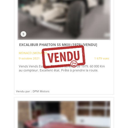
5
EXCALIBUR PHAETON SS MKIII (1979)
[VENDU]
MONACO (MONACO)
9 octobre 2021
1 679 vues
Vends Vends Escalier Phaeton SS MkIII de 1979. 60 000 Km
au compteur. Excellent état. Prête à prendre la route.
Vendu par : DPM Motors