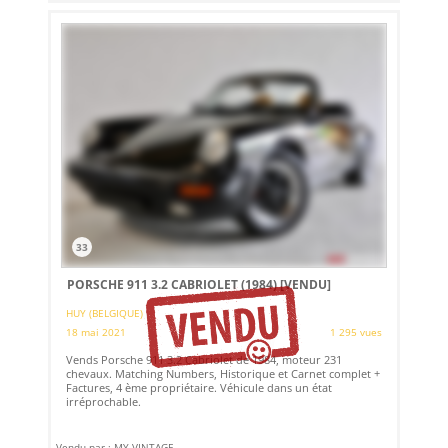
33
PORSCHE 911 3.2 CABRIOLET (1984)
[VENDU]
HUY (BELGIQUE)
18 mai 2021
1 295 vues
Vends Porsche 911 3.2 Cabriolet de 1984, moteur 231
chevaux. Matching Numbers, Historique et Carnet complet +
Factures, 4 ème propriétaire. Véhicule dans un état
irréprochable.
Vendu par : MY VINTAGE