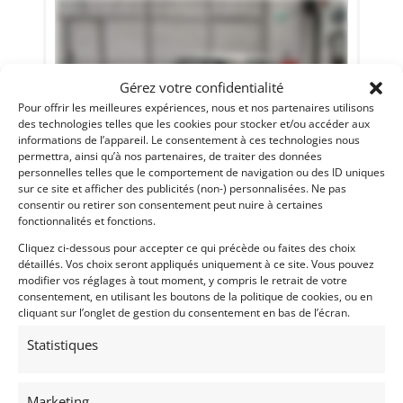
Gérez votre confidentialité
Pour offrir les meilleures expériences, nous et nos partenaires utilisons
des technologies telles que les cookies pour stocker et/ou accéder aux
informations de l’appareil. Le consentement à ces technologies nous
permettra, ainsi qu’à nos partenaires, de traiter des données
personnelles telles que le comportement de navigation ou des ID uniques
sur ce site et afficher des publicités (non-) personnalisées. Ne pas
47
consentir ou retirer son consentement peut nuire à certaines
fonctionnalités et fonctions.
PEUGEOT 404 COUPÉ (1966)
[VENDU]
Cliquez ci-dessous pour accepter ce qui précède ou faites des choix
REIMS (FRANCE)
détaillés. Vos choix seront appliqués uniquement à ce site. Vous pouvez
20 mai 2021
699 vues
modifier vos réglages à tout moment, y compris le retrait de votre
consentement, en utilisant les boutons de la politique de cookies, ou en
Vends Peugeot 404 coupé Pininfarina de 1966. N’a pas roulé
depuis 2008, moteur tournant, carte grise Française, sans
cliquant sur l’onglet de gestion du consentement en bas de l’écran.
CT.
Statistiques
Vendu par : Franco LEMBO
Marketing