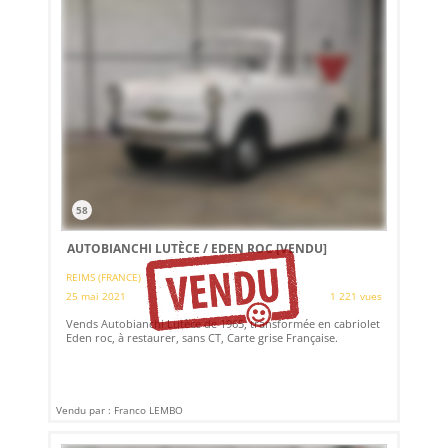
58
AUTOBIANCHI LUTÈCE / EDEN ROC
[VENDU]
REIMS (FRANCE)
25 mai 2021
1 221 vues
Vends Autobianchi Lutèce de 1965, transformée en cabriolet
Eden roc, à restaurer, sans CT, Carte grise Française.
Vendu par : Franco LEMBO