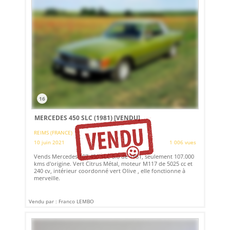
16
MERCEDES 450 SLC (1981)
[VENDU]
REIMS (FRANCE)
10 juin 2021
1 006 vues
Vends Mercedes 107 450 SLC 5.0 de 1981, seulement 107.000
kms d'origine. Vert Citrus Métal, moteur M117 de 5025 cc et
240 cv, intérieur coordonné vert Olive , elle fonctionne à
merveille.
Vendu par : Franco LEMBO