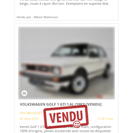
beige, roues à rayon Borrani. Exemplaire en superbe état.
Vendu par : Albion Motorcars
30
VOLKSWAGEN GOLF 1 GTI 1.6L (1982)
[VENDU]
HUY (BELGQUE)
30 mars 2021
2 631 vues
Vends Golf 1 GTI 1.6L 110ch de 1982. 2e main, configuration
100% d'origine, jamais accidentée avec toutes les étiquettes