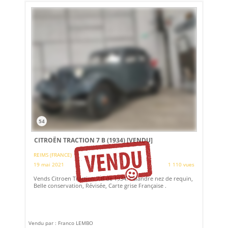
54
CITROËN TRACTION 7 B (1934)
[VENDU]
REIMS (FRANCE)
19 mai 2021
1 110 vues
Vends Citroen Traction 7 B de 1934. Calandre nez de requin,
Belle conservation, Révisée, Carte grise Française .
Vendu par : Franco LEMBO