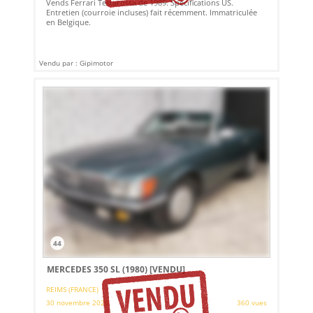
Vends Ferrari Testarossa de 1989. Spécifications US.
Entretien (courroie incluses) fait récemment. Immatriculée
en Belgique.
Vendu par : Gipimotor
44
MERCEDES 350 SL (1980)
[VENDU]
REIMS (FRANCE)
30 novembre 2020
360 vues