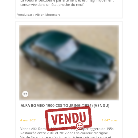
La voiture fonctionne parfaitement et est magnifiquement
conservée dans un état proche du neuf.
Vendu par : Albion Motorcars
27
ALFA ROMEO 1900 CSS TOURING (1954)
[VENDU]
4 mai 2021
1 647 vues
Vends Alfa Romeo 1900 CSS Touring Superleggera de 1954.
Restaurée entre 2010 et 2012 dans sa couleur d'origine
Verde Seta, moteur d'origine, intérieur cuir vert sauge et