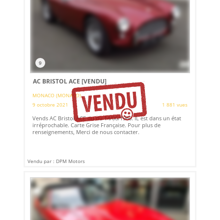
9
AC BRISTOL ACE
[VENDU]
MONACO (MONACO)
9 octobre 2021
1 881 vues
Vends AC Bristol ACE du du 14/06/1960. IL est dans un état
irréprochable. Carte Grise Française. Pour plus de
renseignements, Merci de nous contacter.
Vendu par : DPM Motors