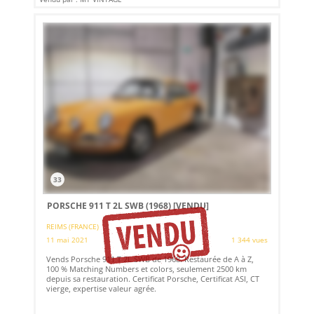
33
PORSCHE 911 T 2L SWB (1968)
[VENDU]
REIMS (FRANCE)
11 mai 2021
1 344 vues
Vends Porsche 911 T 2L SWB de 1968. Restaurée de A à Z,
100 % Matching Numbers et colors, seulement 2500 km
depuis sa restauration. Certificat Porsche, Certificat ASI, CT
vierge, expertise valeur agrée.