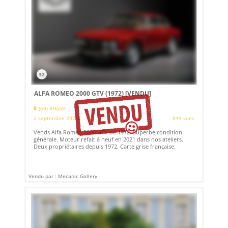
32
ALFA ROMEO 2000 GTV (1972)
[VENDU]
(69) RHôNE
2 septembre 2021
844 vues
Vends Alfa Romeo 2000 GTV de 1972. Superbe condition
générale. Moteur refait à neuf en 2021 dans nos ateliers.
Deux propriétaires depuis 1972. Carte grise française.
Vendu par : Mecanic Gallery