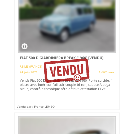
33
FIAT 500 D GIARDINIERA BREAK (1960)
[VENDU]
REIMS (FRANCE)
24 juin 2021
1 667 vues
Vends Fiat 500 D Giardiniera Break de 1960. Porte suicide, 4
places avec intérieur full cuir souple bi-ton, capote Alpaga
bleue, contrôle technique zéro défaut, attestation FFVE.
Vendu par : Franco LEMBO